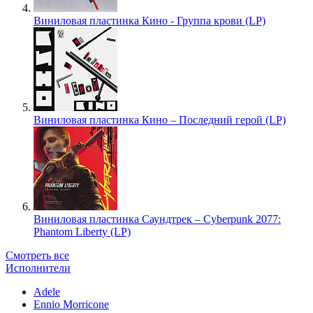
Виниловая пластинка Кино - Группа крови (LP)
Виниловая пластинка Кино – Последний герой (LP)
Виниловая пластинка Саундтрек – Cyberpunk 2077:
Phantom Liberty (LP)
Смотреть все
Исполнители
Adele
Ennio Morricone