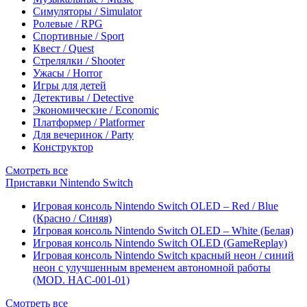
Симуляторы / Simulator
Ролевые / RPG
Спортивные / Sport
Квест / Quest
Стрелялки / Shooter
Ужасы / Horror
Игры для детей
Детективы / Detective
Экономические / Economic
Платформер / Platformer
Для вечеринок / Party
Конструктор
Смотреть все
Приставки Nintendo Switch
Игровая консоль Nintendo Switch OLED – Red / Blue
(Красно / Синяя)
Игровая консоль Nintendo Switch OLED – White (Белая)
Игровая консоль Nintendo Switch OLED (GameReplay)
Игровая консоль Nintendo Switch красный неон / синий
неон с улучшенным временем автономной работы
(MOD. HAC-001-01)
Смотреть все