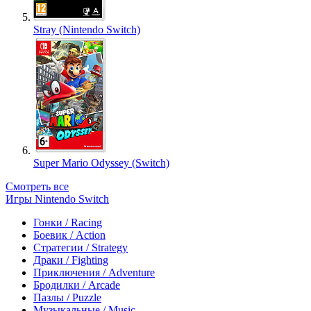
Stray (Nintendo Switch)
Super Mario Odyssey (Switch)
Смотреть все
Игры Nintendo Switch
Гонки / Racing
Боевик / Action
Стратегии / Strategy
Драки / Fighting
Приключения / Adventure
Бродилки / Arcade
Пазлы / Puzzle
Музыкальные / Music