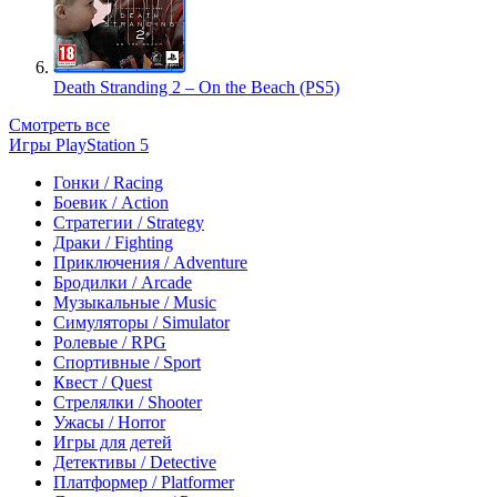
Death Stranding 2 – On the Beach (PS5)
Смотреть все
Игры PlayStation 5
Гонки / Racing
Боевик / Action
Стратегии / Strategy
Драки / Fighting
Приключения / Adventure
Бродилки / Arcade
Музыкальные / Music
Симуляторы / Simulator
Ролевые / RPG
Спортивные / Sport
Квест / Quest
Стрелялки / Shooter
Ужасы / Horror
Игры для детей
Детективы / Detective
Платформер / Platformer