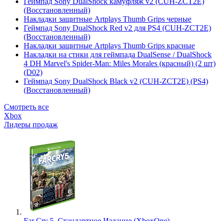
Геймпад Sony DualShock камуфляж v2 (CUH-ZCT2E)
(Восстановленный)
Накладки защитные Artplays Thumb Grips черные
Геймпад Sony DualShock Red v2 для PS4 (CUH-ZCT2E)
(Восстановленный)
Накладки защитные Artplays Thumb Grips красные
Накладки на стики для геймпада DualSense / DualShock
4 DH Marvel's Spider-Man: Miles Morales (красный) (2 шт)
(D02)
Геймпад Sony DualShock Black v2 (CUH-ZCT2E) (PS4)
(Восстановленный)
Смотреть все
Xbox
Лидеры продаж
Far Cry 5. Стандартное Издание (XboxOne)