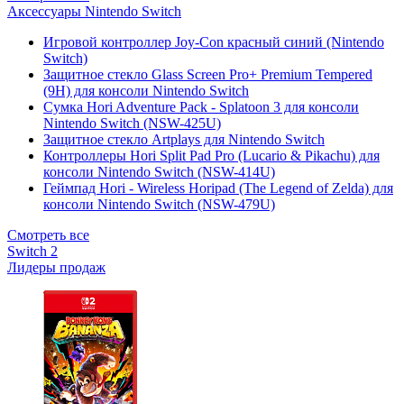
Аксессуары Nintendo Switch
Игровой контроллер Joy-Con красный синий (Nintendo
Switch)
Защитное стекло Glass Screen Pro+ Premium Tempered
(9H) для консоли Nintendo Switch
Сумка Hori Adventure Pack - Splatoon 3 для консоли
Nintendo Switch (NSW-425U)
Защитное стекло Artplays для Nintendo Switch
Контроллеры Hori Split Pad Pro (Lucario & Pikachu) для
консоли Nintendo Switch (NSW-414U)
Геймпад Hori - Wireless Horipad (The Legend of Zelda) для
консоли Nintendo Switch (NSW-479U)
Смотреть все
Switch 2
Лидеры продаж