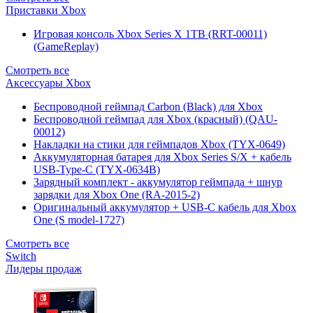
Приставки Xbox
Игровая консоль Xbox Series X 1TB (RRT-00011)
(GameReplay)
Смотреть все
Аксессуары Xbox
Беспроводной геймпад Carbon (Black) для Xbox
Беспроводной геймпад для Xbox (красный) (QAU-
00012)
Накладки на стики для геймпадов Xbox (TYX-0649)
Аккумуляторная батарея для Xbox Series S/X + кабель
USB-Type-C (TYX-0634B)
Зарядный комплект - аккумулятор геймпада + шнур
зарядки для Xbox One (RA-2015-2)
Оригинальный аккумулятор + USB-C кабель для Xbox
One (S model-1727)
Смотреть все
Switch
Лидеры продаж