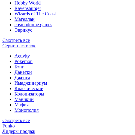
Hobby World
Ravensburger
Wizards of The Coast
Магеллан
сosmodrome games
Эврикус
Смотреть все
Серии настолок
Activity
Pokemon
Бэнг
Данетки
Дженга
Имаджинариум
Классические
Колонизаторы
Манчкин
Мафия
Монополия
Смотреть все
Funko
Лидеры продаж