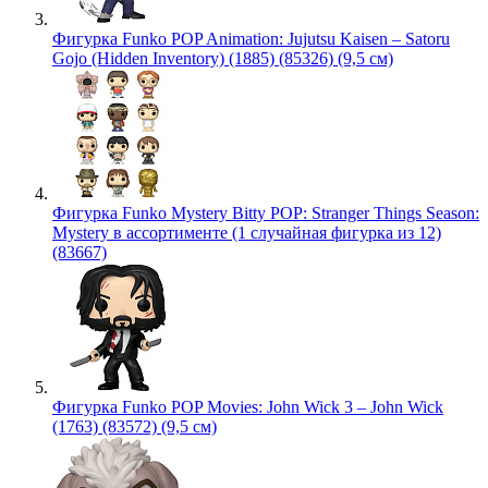
Фигурка Funko POP Animation: Jujutsu Kaisen – Satoru
Gojo (Hidden Inventory) (1885) (85326) (9,5 см)
Фигурка Funko Mystery Bitty POP: Stranger Things Season:
Mystery в ассортименте (1 случайная фигурка из 12)
(83667)
Фигурка Funko POP Movies: John Wick 3 – John Wick
(1763) (83572) (9,5 см)