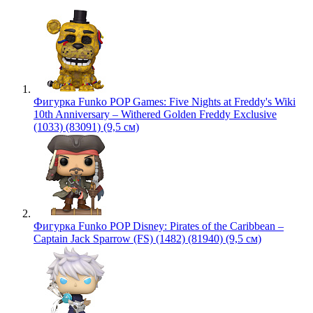
Фигурка Funko POP Games: Five Nights at Freddy's Wiki
10th Anniversary – Withered Golden Freddy Exclusive
(1033) (83091) (9,5 см)
Фигурка Funko POP Disney: Pirates of the Caribbean –
Captain Jack Sparrow (FS) (1482) (81940) (9,5 см)