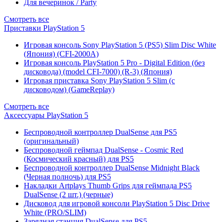
Для вечеринок / Party
Смотреть все
Приставки PlayStation 5
Игровая консоль Sony PlayStation 5 (PS5) Slim Disc White
(Япония) (CFI-2000A)
Игровая консоль PlayStation 5 Pro - Digital Edition (без
дисковода) (model CFI-7000) (R-3) (Япония)
Игровая приставка Sony PlayStation 5 Slim (с
дисководом) (GameReplay)
Смотреть все
Аксессуары PlayStation 5
Беспроводной контроллер DualSense для PS5
(оригинальный)
Беспроводной геймпад DualSense - Cosmic Red
(Космический красный) для PS5
Беспроводной контроллер DualSense Midnight Black
(Черная полночь) для PS5
Накладки Artplays Thumb Grips для геймпада PS5
DualSense (2 шт.) (черные)
Дисковод для игровой консоли PlayStation 5 Disc Drive
White (PRO/SLIM)
Зарядная станция DualSense для PS5