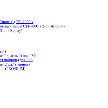
 (Япония) (CFI-2000A)
сковода) (model CFI-7000) (R-3) (Япония)
 (GameReplay)
ный)
кий красный) для PS5
ая полночь) для PS5
e (2 шт.) (черные)
hite (PRO/SLIM)