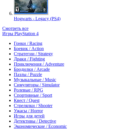
Hogwarts - Legacy (PS4)
Смотреть все
Игры PlayStation 4
Гонки / Racing
Боевик / Action
Стратегии / Strategy
Драки / Fighting
Приключения / Adventure
Бродилки / Arcade
Пазлы / Puzzle
Музыкальные / Music
Симуляторы / Simulator
Ролевые / RPG
Спортивные / Sport
Квест / Quest
Стрелялки / Shooter
Ужасы / Horror
Игры для детей
Детективы / Detective
Экономические / Economic