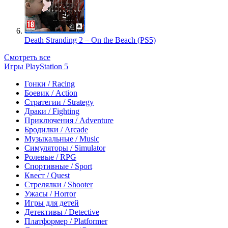
Death Stranding 2 – On the Beach (PS5)
Смотреть все
Игры PlayStation 5
Гонки / Racing
Боевик / Action
Стратегии / Strategy
Драки / Fighting
Приключения / Adventure
Бродилки / Arcade
Музыкальные / Music
Симуляторы / Simulator
Ролевые / RPG
Спортивные / Sport
Квест / Quest
Стрелялки / Shooter
Ужасы / Horror
Игры для детей
Детективы / Detective
Платформер / Platformer