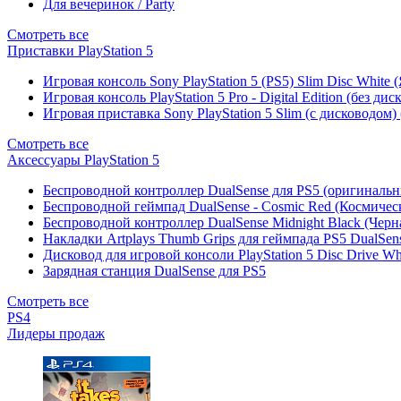
Для вечеринок / Party
Смотреть все
Приставки PlayStation 5
Игровая консоль Sony PlayStation 5 (PS5) Slim Disc White
Игровая консоль PlayStation 5 Pro - Digital Edition (без ди
Игровая приставка Sony PlayStation 5 Slim (с дисководом)
Смотреть все
Аксессуары PlayStation 5
Беспроводной контроллер DualSense для PS5 (оригиналь
Беспроводной геймпад DualSense - Cosmic Red (Космичес
Беспроводной контроллер DualSense Midnight Black (Черн
Накладки Artplays Thumb Grips для геймпада PS5 DualSens
Дисковод для игровой консоли PlayStation 5 Disc Drive W
Зарядная станция DualSense для PS5
Смотреть все
PS4
Лидеры продаж