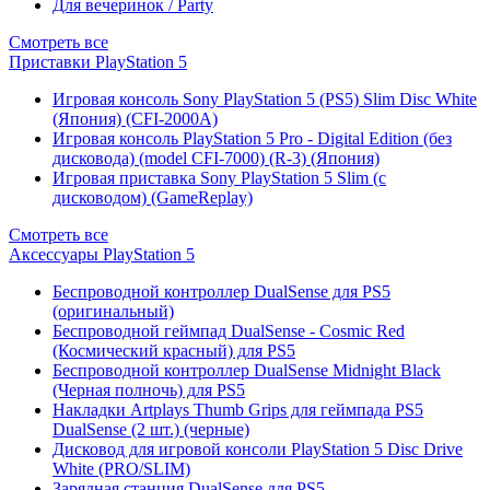
Для вечеринок / Party
Смотреть все
Приставки PlayStation 5
Игровая консоль Sony PlayStation 5 (PS5) Slim Disc White
(Япония) (CFI-2000A)
Игровая консоль PlayStation 5 Pro - Digital Edition (без
дисковода) (model CFI-7000) (R-3) (Япония)
Игровая приставка Sony PlayStation 5 Slim (с
дисководом) (GameReplay)
Смотреть все
Аксессуары PlayStation 5
Беспроводной контроллер DualSense для PS5
(оригинальный)
Беспроводной геймпад DualSense - Cosmic Red
(Космический красный) для PS5
Беспроводной контроллер DualSense Midnight Black
(Черная полночь) для PS5
Накладки Artplays Thumb Grips для геймпада PS5
DualSense (2 шт.) (черные)
Дисковод для игровой консоли PlayStation 5 Disc Drive
White (PRO/SLIM)
Зарядная станция DualSense для PS5