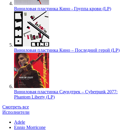
Виниловая пластинка Кино - Группа крови (LP)
Виниловая пластинка Кино – Последний герой (LP)
Виниловая пластинка Саундтрек – Cyberpunk 2077:
Phantom Liberty (LP)
Смотреть все
Исполнители
Adele
Ennio Morricone