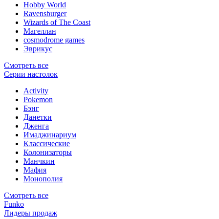
Hobby World
Ravensburger
Wizards of The Coast
Магеллан
сosmodrome games
Эврикус
Смотреть все
Серии настолок
Activity
Pokemon
Бэнг
Данетки
Дженга
Имаджинариум
Классические
Колонизаторы
Манчкин
Мафия
Монополия
Смотреть все
Funko
Лидеры продаж