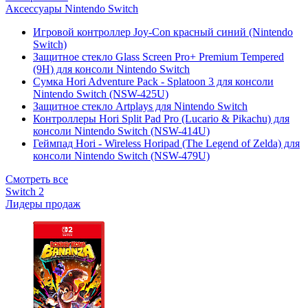
Аксессуары Nintendo Switch
Игровой контроллер Joy-Con красный синий (Nintendo
Switch)
Защитное стекло Glass Screen Pro+ Premium Tempered
(9H) для консоли Nintendo Switch
Сумка Hori Adventure Pack - Splatoon 3 для консоли
Nintendo Switch (NSW-425U)
Защитное стекло Artplays для Nintendo Switch
Контроллеры Hori Split Pad Pro (Lucario & Pikachu) для
консоли Nintendo Switch (NSW-414U)
Геймпад Hori - Wireless Horipad (The Legend of Zelda) для
консоли Nintendo Switch (NSW-479U)
Смотреть все
Switch 2
Лидеры продаж