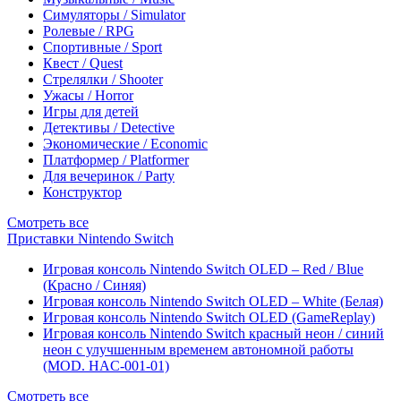
Симуляторы / Simulator
Ролевые / RPG
Спортивные / Sport
Квест / Quest
Стрелялки / Shooter
Ужасы / Horror
Игры для детей
Детективы / Detective
Экономические / Economic
Платформер / Platformer
Для вечеринок / Party
Конструктор
Смотреть все
Приставки Nintendo Switch
Игровая консоль Nintendo Switch OLED – Red / Blue
(Красно / Синяя)
Игровая консоль Nintendo Switch OLED – White (Белая)
Игровая консоль Nintendo Switch OLED (GameReplay)
Игровая консоль Nintendo Switch красный неон / синий
неон с улучшенным временем автономной работы
(MOD. HAC-001-01)
Смотреть все