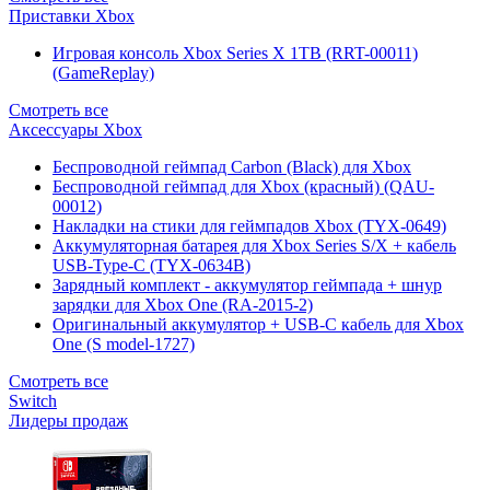
Приставки Xbox
Игровая консоль Xbox Series X 1TB (RRT-00011)
(GameReplay)
Смотреть все
Аксессуары Xbox
Беспроводной геймпад Carbon (Black) для Xbox
Беспроводной геймпад для Xbox (красный) (QAU-
00012)
Накладки на стики для геймпадов Xbox (TYX-0649)
Аккумуляторная батарея для Xbox Series S/X + кабель
USB-Type-C (TYX-0634B)
Зарядный комплект - аккумулятор геймпада + шнур
зарядки для Xbox One (RA-2015-2)
Оригинальный аккумулятор + USB-C кабель для Xbox
One (S model-1727)
Смотреть все
Switch
Лидеры продаж