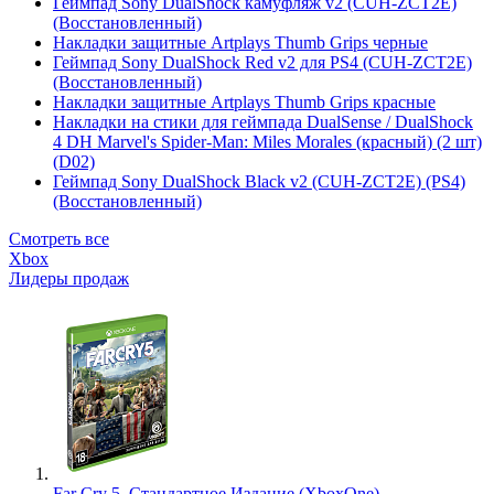
Геймпад Sony DualShock камуфляж v2 (CUH-ZCT2E)
(Восстановленный)
Накладки защитные Artplays Thumb Grips черные
Геймпад Sony DualShock Red v2 для PS4 (CUH-ZCT2E)
(Восстановленный)
Накладки защитные Artplays Thumb Grips красные
Накладки на стики для геймпада DualSense / DualShock
4 DH Marvel's Spider-Man: Miles Morales (красный) (2 шт)
(D02)
Геймпад Sony DualShock Black v2 (CUH-ZCT2E) (PS4)
(Восстановленный)
Смотреть все
Xbox
Лидеры продаж
Far Cry 5. Стандартное Издание (XboxOne)