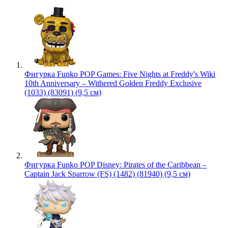
Фигурка Funko POP Games: Five Nights at Freddy's Wiki
10th Anniversary – Withered Golden Freddy Exclusive
(1033) (83091) (9,5 см)
Фигурка Funko POP Disney: Pirates of the Caribbean –
Captain Jack Sparrow (FS) (1482) (81940) (9,5 см)