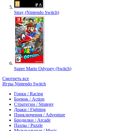
Stray (Nintendo Switch)
Super Mario Odyssey (Switch)
Смотреть все
Игры Nintendo Switch
Гонки / Racing
Боевик / Action
Стратегии / Strategy
Драки / Fighting
Приключения / Adventure
Бродилки / Arcade
Пазлы / Puzzle
Музыкальные / Music