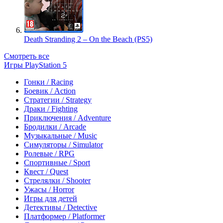
Death Stranding 2 – On the Beach (PS5)
Смотреть все
Игры PlayStation 5
Гонки / Racing
Боевик / Action
Стратегии / Strategy
Драки / Fighting
Приключения / Adventure
Бродилки / Arcade
Музыкальные / Music
Симуляторы / Simulator
Ролевые / RPG
Спортивные / Sport
Квест / Quest
Стрелялки / Shooter
Ужасы / Horror
Игры для детей
Детективы / Detective
Платформер / Platformer