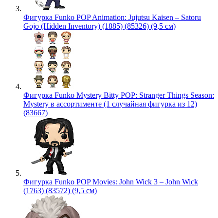
Фигурка Funko POP Animation: Jujutsu Kaisen – Satoru
Gojo (Hidden Inventory) (1885) (85326) (9,5 см)
Фигурка Funko Mystery Bitty POP: Stranger Things Season:
Mystery в ассортименте (1 случайная фигурка из 12)
(83667)
Фигурка Funko POP Movies: John Wick 3 – John Wick
(1763) (83572) (9,5 см)