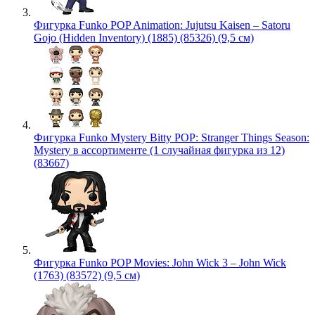
Фигурка Funko POP Animation: Jujutsu Kaisen – Satoru
Gojo (Hidden Inventory) (1885) (85326) (9,5 см)
Фигурка Funko Mystery Bitty POP: Stranger Things Season:
Mystery в ассортименте (1 случайная фигурка из 12)
(83667)
Фигурка Funko POP Movies: John Wick 3 – John Wick
(1763) (83572) (9,5 см)