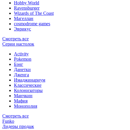
Hobby World
Ravensburger
Wizards of The Coast
Магеллан
сosmodrome games
Эврикус
Смотреть все
Серии настолок
Activity
Pokemon
Бэнг
Данетки
Дженга
Имаджинариум
Классические
Колонизаторы
Манчкин
Мафия
Монополия
Смотреть все
Funko
Лидеры продаж