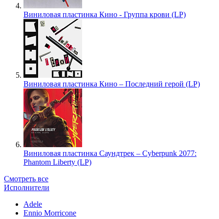
Виниловая пластинка Кино - Группа крови (LP)
Виниловая пластинка Кино – Последний герой (LP)
Виниловая пластинка Саундтрек – Cyberpunk 2077:
Phantom Liberty (LP)
Смотреть все
Исполнители
Adele
Ennio Morricone