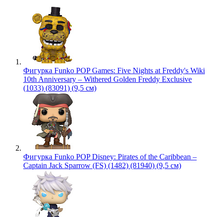
Фигурка Funko POP Games: Five Nights at Freddy's Wiki
10th Anniversary – Withered Golden Freddy Exclusive
(1033) (83091) (9,5 см)
Фигурка Funko POP Disney: Pirates of the Caribbean –
Captain Jack Sparrow (FS) (1482) (81940) (9,5 см)