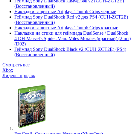
Геймпад Sony DualShock камуфляж v2 (CUH-ZCT2E)
(Восстановленный)
Накладки защитные Artplays Thumb Grips черные
Геймпад Sony DualShock Red v2 для PS4 (CUH-ZCT2E)
(Восстановленный)
Накладки защитные Artplays Thumb Grips красные
Накладки на стики для геймпада DualSense / DualShock
4 DH Marvel's Spider-Man: Miles Morales (красный) (2 шт)
(D02)
Геймпад Sony DualShock Black v2 (CUH-ZCT2E) (PS4)
(Восстановленный)
Смотреть все
Xbox
Лидеры продаж
Far Cry 5. Стандартное Издание (XboxOne)