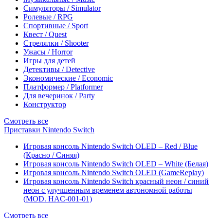
Симуляторы / Simulator
Ролевые / RPG
Спортивные / Sport
Квест / Quest
Стрелялки / Shooter
Ужасы / Horror
Игры для детей
Детективы / Detective
Экономические / Economic
Платформер / Platformer
Для вечеринок / Party
Конструктор
Смотреть все
Приставки Nintendo Switch
Игровая консоль Nintendo Switch OLED – Red / Blue
(Красно / Синяя)
Игровая консоль Nintendo Switch OLED – White (Белая)
Игровая консоль Nintendo Switch OLED (GameReplay)
Игровая консоль Nintendo Switch красный неон / синий
неон с улучшенным временем автономной работы
(MOD. HAC-001-01)
Смотреть все