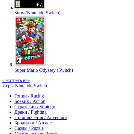
Stray (Nintendo Switch)
Super Mario Odyssey (Switch)
Смотреть все
Игры Nintendo Switch
Гонки / Racing
Боевик / Action
Стратегии / Strategy
Драки / Fighting
Приключения / Adventure
Бродилки / Arcade
Пазлы / Puzzle
Музыкальные / Music