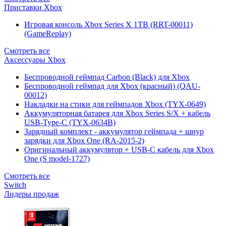
Приставки Xbox
Игровая консоль Xbox Series X 1TB (RRT-00011)
(GameReplay)
Смотреть все
Аксессуары Xbox
Беспроводной геймпад Carbon (Black) для Xbox
Беспроводной геймпад для Xbox (красный) (QAU-
00012)
Накладки на стики для геймпадов Xbox (TYX-0649)
Аккумуляторная батарея для Xbox Series S/X + кабель
USB-Type-C (TYX-0634B)
Зарядный комплект - аккумулятор геймпада + шнур
зарядки для Xbox One (RA-2015-2)
Оригинальный аккумулятор + USB-C кабель для Xbox
One (S model-1727)
Смотреть все
Switch
Лидеры продаж