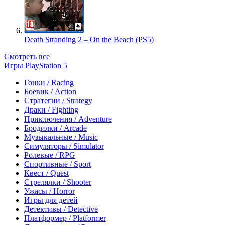
Death Stranding 2 – On the Beach (PS5)
Смотреть все
Игры PlayStation 5
Гонки / Racing
Боевик / Action
Стратегии / Strategy
Драки / Fighting
Приключения / Adventure
Бродилки / Arcade
Музыкальные / Music
Симуляторы / Simulator
Ролевые / RPG
Спортивные / Sport
Квест / Quest
Стрелялки / Shooter
Ужасы / Horror
Игры для детей
Детективы / Detective
Платформер / Platformer