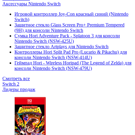
Аксессуары Nintendo Switch
Игровой контроллер Joy-Con красный синий (Nintendo
Switch)
Защитное стекло Glass Screen Pro+ Premium Tempered
(9H) для консоли Nintendo Switch
Сумка Hori Adventure Pack - Splatoon 3 для консоли
Nintendo Switch (NSW-425U)
Защитное стекло Artplays для Nintendo Switch
Контроллеры Hori Split Pad Pro (Lucario & Pikachu) для
консоли Nintendo Switch (NSW-414U)
Геймпад Hori - Wireless Horipad (The Legend of Zelda) для
консоли Nintendo Switch (NSW-479U)
Смотреть все
Switch 2
Лидеры продаж