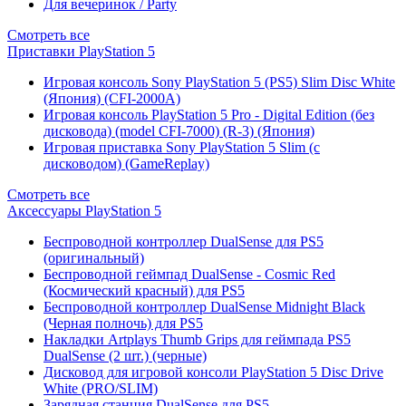
Для вечеринок / Party
Смотреть все
Приставки PlayStation 5
Игровая консоль Sony PlayStation 5 (PS5) Slim Disc White
(Япония) (CFI-2000A)
Игровая консоль PlayStation 5 Pro - Digital Edition (без
дисковода) (model CFI-7000) (R-3) (Япония)
Игровая приставка Sony PlayStation 5 Slim (с
дисководом) (GameReplay)
Смотреть все
Аксессуары PlayStation 5
Беспроводной контроллер DualSense для PS5
(оригинальный)
Беспроводной геймпад DualSense - Cosmic Red
(Космический красный) для PS5
Беспроводной контроллер DualSense Midnight Black
(Черная полночь) для PS5
Накладки Artplays Thumb Grips для геймпада PS5
DualSense (2 шт.) (черные)
Дисковод для игровой консоли PlayStation 5 Disc Drive
White (PRO/SLIM)
Зарядная станция DualSense для PS5