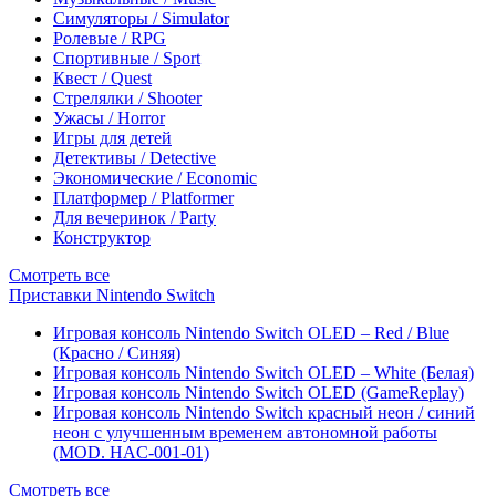
Симуляторы / Simulator
Ролевые / RPG
Спортивные / Sport
Квест / Quest
Стрелялки / Shooter
Ужасы / Horror
Игры для детей
Детективы / Detective
Экономические / Economic
Платформер / Platformer
Для вечеринок / Party
Конструктор
Смотреть все
Приставки Nintendo Switch
Игровая консоль Nintendo Switch OLED – Red / Blue
(Красно / Синяя)
Игровая консоль Nintendo Switch OLED – White (Белая)
Игровая консоль Nintendo Switch OLED (GameReplay)
Игровая консоль Nintendo Switch красный неон / синий
неон с улучшенным временем автономной работы
(MOD. HAC-001-01)
Смотреть все