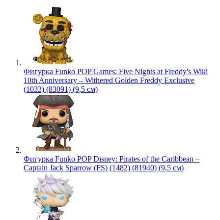
Фигурка Funko POP Games: Five Nights at Freddy's Wiki
10th Anniversary – Withered Golden Freddy Exclusive
(1033) (83091) (9,5 см)
Фигурка Funko POP Disney: Pirates of the Caribbean –
Captain Jack Sparrow (FS) (1482) (81940) (9,5 см)