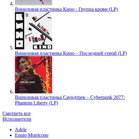
Виниловая пластинка Кино - Группа крови (LP)
Виниловая пластинка Кино – Последний герой (LP)
Виниловая пластинка Саундтрек – Cyberpunk 2077:
Phantom Liberty (LP)
Смотреть все
Исполнители
Adele
Ennio Morricone