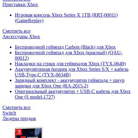
Приставки Xbox
Игровая консоль Xbox Series X 1TB (RRT-00011)
(GameReplay)
Смотреть все
Аксессуары Xbox
Беспроводной геймпад Carbon (Black) для Xbox
Беспроводной геймпад для Xbox (красный) (QAU-
00012)
Накладки на стики для геймпадов Xbox (TYX-0649)
Аккумуляторная батарея для Xbox Series S/X + кабель
USB-Type-C (TYX-0634B)
Зарядный комплект - аккумулятор геймпада + шнур
зарядки для Xbox One (RA-2015-2)
Оригинальный аккумулятор + USB-C кабель для Xbox
One (S model-1727)
Смотреть все
Switch
Лидеры продаж