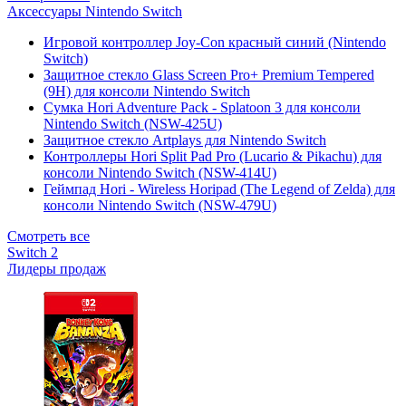
Аксессуары Nintendo Switch
Игровой контроллер Joy-Con красный синий (Nintendo
Switch)
Защитное стекло Glass Screen Pro+ Premium Tempered
(9H) для консоли Nintendo Switch
Сумка Hori Adventure Pack - Splatoon 3 для консоли
Nintendo Switch (NSW-425U)
Защитное стекло Artplays для Nintendo Switch
Контроллеры Hori Split Pad Pro (Lucario & Pikachu) для
консоли Nintendo Switch (NSW-414U)
Геймпад Hori - Wireless Horipad (The Legend of Zelda) для
консоли Nintendo Switch (NSW-479U)
Смотреть все
Switch 2
Лидеры продаж