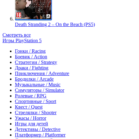
Death Stranding 2 – On the Beach (PS5)
Смотреть все
Игры PlayStation 5
Гонки / Racing
Боевик / Action
Стратегии / Strategy
Драки / Fighting
Приключения / Adventure
Бродилки / Arcade
Музыкальные / Music
Симуляторы / Simulator
Ролевые / RPG
Спортивные / Sport
Квест / Quest
Стрелялки / Shooter
Ужасы / Horror
Игры для детей
Детективы / Detective
Платформер / Platformer