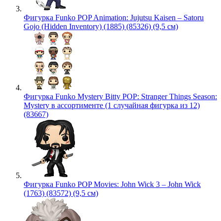
Фигурка Funko POP Animation: Jujutsu Kaisen – Satoru
Gojo (Hidden Inventory) (1885) (85326) (9,5 см)
Фигурка Funko Mystery Bitty POP: Stranger Things Season:
Mystery в ассортименте (1 случайная фигурка из 12)
(83667)
Фигурка Funko POP Movies: John Wick 3 – John Wick
(1763) (83572) (9,5 см)