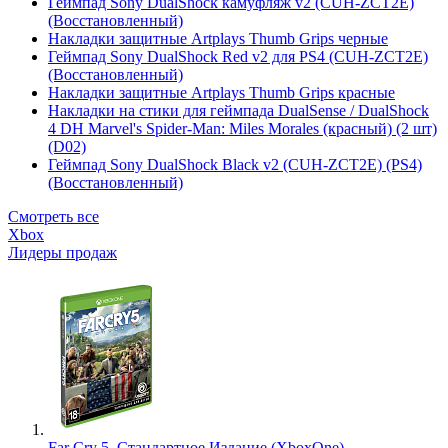
Геймпад Sony DualShock камуфляж v2 (CUH-ZCT2E)
(Восстановленный)
Накладки защитные Artplays Thumb Grips черные
Геймпад Sony DualShock Red v2 для PS4 (CUH-ZCT2E)
(Восстановленный)
Накладки защитные Artplays Thumb Grips красные
Накладки на стики для геймпада DualSense / DualShock
4 DH Marvel's Spider-Man: Miles Morales (красный) (2 шт)
(D02)
Геймпад Sony DualShock Black v2 (CUH-ZCT2E) (PS4)
(Восстановленный)
Смотреть все
Xbox
Лидеры продаж
Far Cry 5. Стандартное Издание (XboxOne)