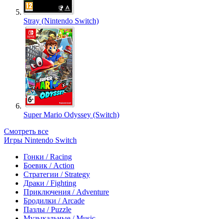
Stray (Nintendo Switch)
Super Mario Odyssey (Switch)
Смотреть все
Игры Nintendo Switch
Гонки / Racing
Боевик / Action
Стратегии / Strategy
Драки / Fighting
Приключения / Adventure
Бродилки / Arcade
Пазлы / Puzzle
Музыкальные / Music