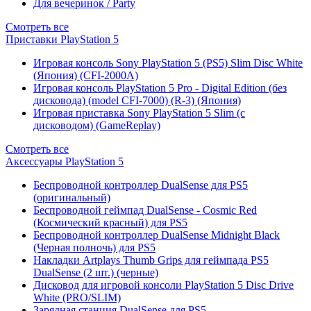
Для вечеринок / Party
Смотреть все
Приставки PlayStation 5
Игровая консоль Sony PlayStation 5 (PS5) Slim Disc White
(Япония) (CFI-2000A)
Игровая консоль PlayStation 5 Pro - Digital Edition (без
дисковода) (model CFI-7000) (R-3) (Япония)
Игровая приставка Sony PlayStation 5 Slim (с
дисководом) (GameReplay)
Смотреть все
Аксессуары PlayStation 5
Беспроводной контроллер DualSense для PS5
(оригинальный)
Беспроводной геймпад DualSense - Cosmic Red
(Космический красный) для PS5
Беспроводной контроллер DualSense Midnight Black
(Черная полночь) для PS5
Накладки Artplays Thumb Grips для геймпада PS5
DualSense (2 шт.) (черные)
Дисковод для игровой консоли PlayStation 5 Disc Drive
White (PRO/SLIM)
Зарядная станция DualSense для PS5