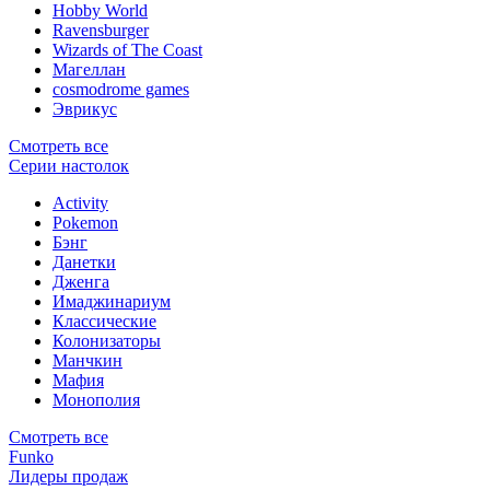
Hobby World
Ravensburger
Wizards of The Coast
Магеллан
сosmodrome games
Эврикус
Смотреть все
Серии настолок
Activity
Pokemon
Бэнг
Данетки
Дженга
Имаджинариум
Классические
Колонизаторы
Манчкин
Мафия
Монополия
Смотреть все
Funko
Лидеры продаж