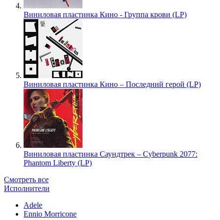
Виниловая пластинка Кино - Группа крови (LP)
Виниловая пластинка Кино – Последний герой (LP)
Виниловая пластинка Саундтрек – Cyberpunk 2077:
Phantom Liberty (LP)
Смотреть все
Исполнители
Adele
Ennio Morricone