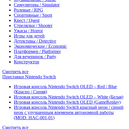
Симуляторы / Simulator
Ролевые / RPG
Спортивные / Sport
Квест / Quest
Стрелялки / Shooter
Ужасы / Horror
Игры для детей
Детективы / Detective
Экономические / Economic
Платформер / Platformer
Для вечеринок / Party
Конструктор
Смотреть все
Приставки Nintendo Switch
Игровая консоль Nintendo Switch OLED – Red / Blue
(Красно / Синяя)
Игровая консоль Nintendo Switch OLED – White (Белая)
Игровая консоль Nintendo Switch OLED (GameReplay)
Игровая консоль Nintendo Switch красный неон / синий
неон с улучшенным временем автономной работы
(MOD. HAC-001-01)
Смотреть все