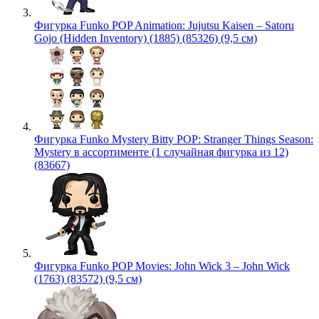
Фигурка Funko POP Animation: Jujutsu Kaisen – Satoru
Gojo (Hidden Inventory) (1885) (85326) (9,5 см)
Фигурка Funko Mystery Bitty POP: Stranger Things Season:
Mystery в ассортименте (1 случайная фигурка из 12)
(83667)
Фигурка Funko POP Movies: John Wick 3 – John Wick
(1763) (83572) (9,5 см)