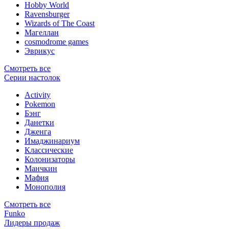
Hobby World
Ravensburger
Wizards of The Coast
Магеллан
сosmodrome games
Эврикус
Смотреть все
Серии настолок
Activity
Pokemon
Бэнг
Данетки
Дженга
Имаджинариум
Классические
Колонизаторы
Манчкин
Мафия
Монополия
Смотреть все
Funko
Лидеры продаж