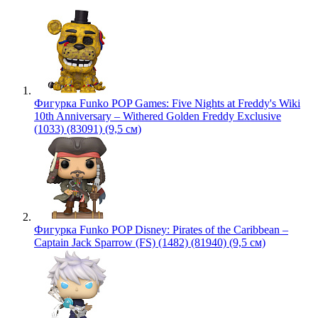
Фигурка Funko POP Games: Five Nights at Freddy's Wiki
10th Anniversary – Withered Golden Freddy Exclusive
(1033) (83091) (9,5 см)
Фигурка Funko POP Disney: Pirates of the Caribbean –
Captain Jack Sparrow (FS) (1482) (81940) (9,5 см)