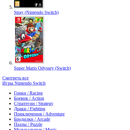
Stray (Nintendo Switch)
Super Mario Odyssey (Switch)
Смотреть все
Игры Nintendo Switch
Гонки / Racing
Боевик / Action
Стратегии / Strategy
Драки / Fighting
Приключения / Adventure
Бродилки / Arcade
Пазлы / Puzzle
Музыкальные / Music