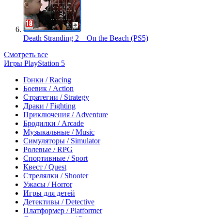
Death Stranding 2 – On the Beach (PS5)
Смотреть все
Игры PlayStation 5
Гонки / Racing
Боевик / Action
Стратегии / Strategy
Драки / Fighting
Приключения / Adventure
Бродилки / Arcade
Музыкальные / Music
Симуляторы / Simulator
Ролевые / RPG
Спортивные / Sport
Квест / Quest
Стрелялки / Shooter
Ужасы / Horror
Игры для детей
Детективы / Detective
Платформер / Platformer