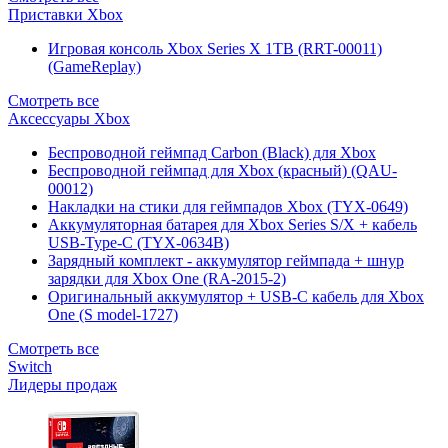
Приставки Xbox
Игровая консоль Xbox Series X 1TB (RRT-00011)
(GameReplay)
Смотреть все
Аксессуары Xbox
Беспроводной геймпад Carbon (Black) для Xbox
Беспроводной геймпад для Xbox (красный) (QAU-
00012)
Накладки на стики для геймпадов Xbox (TYX-0649)
Аккумуляторная батарея для Xbox Series S/X + кабель
USB-Type-C (TYX-0634B)
Зарядный комплект - аккумулятор геймпада + шнур
зарядки для Xbox One (RA-2015-2)
Оригинальный аккумулятор + USB-C кабель для Xbox
One (S model-1727)
Смотреть все
Switch
Лидеры продаж