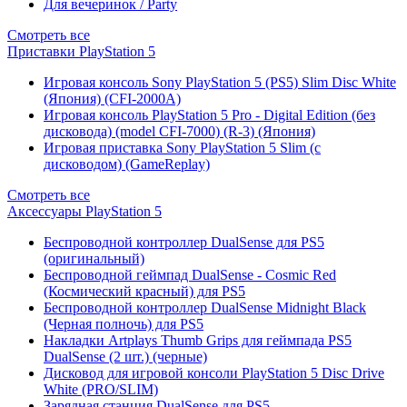
Для вечеринок / Party
Смотреть все
Приставки PlayStation 5
Игровая консоль Sony PlayStation 5 (PS5) Slim Disc White
(Япония) (CFI-2000A)
Игровая консоль PlayStation 5 Pro - Digital Edition (без
дисковода) (model CFI-7000) (R-3) (Япония)
Игровая приставка Sony PlayStation 5 Slim (с
дисководом) (GameReplay)
Смотреть все
Аксессуары PlayStation 5
Беспроводной контроллер DualSense для PS5
(оригинальный)
Беспроводной геймпад DualSense - Cosmic Red
(Космический красный) для PS5
Беспроводной контроллер DualSense Midnight Black
(Черная полночь) для PS5
Накладки Artplays Thumb Grips для геймпада PS5
DualSense (2 шт.) (черные)
Дисковод для игровой консоли PlayStation 5 Disc Drive
White (PRO/SLIM)
Зарядная станция DualSense для PS5