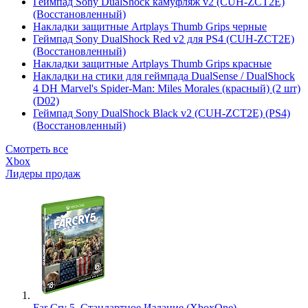
Геймпад Sony DualShock камуфляж v2 (CUH-ZCT2E)
(Восстановленный)
Накладки защитные Artplays Thumb Grips черные
Геймпад Sony DualShock Red v2 для PS4 (CUH-ZCT2E)
(Восстановленный)
Накладки защитные Artplays Thumb Grips красные
Накладки на стики для геймпада DualSense / DualShock
4 DH Marvel's Spider-Man: Miles Morales (красный) (2 шт)
(D02)
Геймпад Sony DualShock Black v2 (CUH-ZCT2E) (PS4)
(Восстановленный)
Смотреть все
Xbox
Лидеры продаж
Far Cry 5. Стандартное Издание (XboxOne)