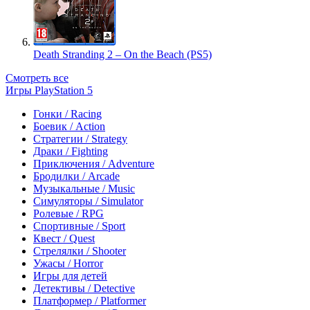
Death Stranding 2 – On the Beach (PS5)
Смотреть все
Игры PlayStation 5
Гонки / Racing
Боевик / Action
Стратегии / Strategy
Драки / Fighting
Приключения / Adventure
Бродилки / Arcade
Музыкальные / Music
Симуляторы / Simulator
Ролевые / RPG
Спортивные / Sport
Квест / Quest
Стрелялки / Shooter
Ужасы / Horror
Игры для детей
Детективы / Detective
Платформер / Platformer