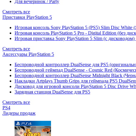
Для вечеринок / Party
Смотреть все
Приставки PlayStation 5
Игровая консоль Sony PlayStation 5 (PS5) Slim Disc White
Игровая консоль PlayStation 5 Pro - Digital Edition (без ди
Игровая приставка Sony PlayStation 5 Slim (с дисководом)
Смотреть все
Аксессуары PlayStation 5
Беспроводной контроллер DualSense для PS5 (оригиналь
Беспроводной геймпад DualSense - Cosmic Red (Космичес
Беспроводной контроллер DualSense Midnight Black (Черн
Накладки Artplays Thumb Grips для геймпада PS5 DualSens
Дисковод для игровой консоли PlayStation 5 Disc Drive W
Зарядная станция DualSense для PS5
Смотреть все
PS4
Лидеры продаж