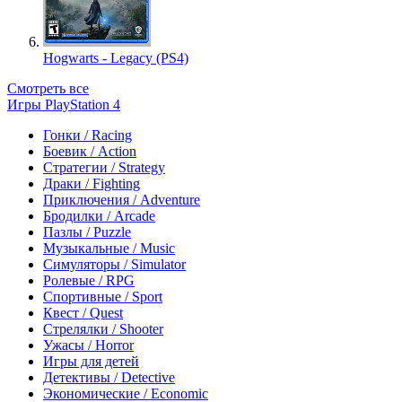
Hogwarts - Legacy (PS4)
Смотреть все
Игры PlayStation 4
Гонки / Racing
Боевик / Action
Стратегии / Strategy
Драки / Fighting
Приключения / Adventure
Бродилки / Arcade
Пазлы / Puzzle
Музыкальные / Music
Симуляторы / Simulator
Ролевые / RPG
Спортивные / Sport
Квест / Quest
Стрелялки / Shooter
Ужасы / Horror
Игры для детей
Детективы / Detective
Экономические / Economic