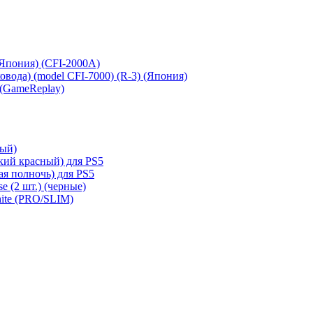
 (Япония) (CFI-2000A)
сковода) (model CFI-7000) (R-3) (Япония)
 (GameReplay)
ный)
кий красный) для PS5
ая полночь) для PS5
e (2 шт.) (черные)
hite (PRO/SLIM)