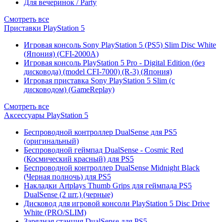
Для вечеринок / Party
Смотреть все
Приставки PlayStation 5
Игровая консоль Sony PlayStation 5 (PS5) Slim Disc White
(Япония) (CFI-2000A)
Игровая консоль PlayStation 5 Pro - Digital Edition (без
дисковода) (model CFI-7000) (R-3) (Япония)
Игровая приставка Sony PlayStation 5 Slim (с
дисководом) (GameReplay)
Смотреть все
Аксессуары PlayStation 5
Беспроводной контроллер DualSense для PS5
(оригинальный)
Беспроводной геймпад DualSense - Cosmic Red
(Космический красный) для PS5
Беспроводной контроллер DualSense Midnight Black
(Черная полночь) для PS5
Накладки Artplays Thumb Grips для геймпада PS5
DualSense (2 шт.) (черные)
Дисковод для игровой консоли PlayStation 5 Disc Drive
White (PRO/SLIM)
Зарядная станция DualSense для PS5