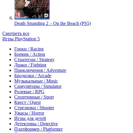
Death Stranding 2 – On the Beach (PS5)
Смотреть все
Игры PlayStation 5
Гонки / Racing
Боевик / Action
Стратегии / Strategy
Драки / Fighting
Приключения / Adventure
Бродилки / Arcade
Музыкальные / Music
Симуляторы / Simulator
Ролевые / RPG
Спортивные / Sport
Квест / Quest
Стрелялки / Shooter
Ужасы / Horror
Игры для детей
Детективы / Detective
Платформер / Platformer