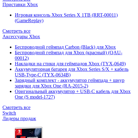
Приставки Xbox
Игровая консоль Xbox Series X 1TB (RRT-00011)
(GameReplay)
Смотреть все
Аксессуары Xbox
Беспроводной геймпад Carbon (Black) для Xbox
Беспроводной геймпад для Xbox (красный) (QAU-
00012)
Накладки на стики для геймпадов Xbox (TYX-0649)
Аккумуляторная батарея для Xbox Series S/X + кабель
USB-Type-C (TYX-0634B)
Зарядный комплект - аккумулятор геймпада + шнур
зарядки для Xbox One (RA-2015-2)
Оригинальный аккумулятор + USB-C кабель для Xbox
One (S model-1727)
Смотреть все
Switch
Лидеры продаж