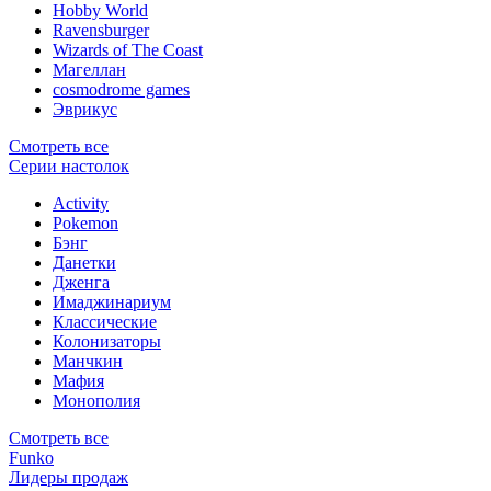
Hobby World
Ravensburger
Wizards of The Coast
Магеллан
сosmodrome games
Эврикус
Смотреть все
Серии настолок
Activity
Pokemon
Бэнг
Данетки
Дженга
Имаджинариум
Классические
Колонизаторы
Манчкин
Мафия
Монополия
Смотреть все
Funko
Лидеры продаж