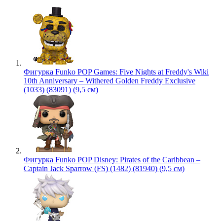
Фигурка Funko POP Games: Five Nights at Freddy's Wiki
10th Anniversary – Withered Golden Freddy Exclusive
(1033) (83091) (9,5 см)
Фигурка Funko POP Disney: Pirates of the Caribbean –
Captain Jack Sparrow (FS) (1482) (81940) (9,5 см)