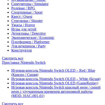
Симуляторы / Simulator
Ролевые / RPG
Спортивные / Sport
Квест / Quest
Стрелялки / Shooter
Ужасы / Horror
Игры для детей
Детективы / Detective
Экономические / Economic
Платформер / Platformer
Для вечеринок / Party
Конструктор
Смотреть все
Приставки Nintendo Switch
Игровая консоль Nintendo Switch OLED – Red / Blue
(Красно / Синяя)
Игровая консоль Nintendo Switch OLED – White (Белая)
Игровая консоль Nintendo Switch OLED (GameReplay)
Игровая консоль Nintendo Switch красный неон / синий
неон с улучшенным временем автономной работы
(MOD. HAC-001-01)
Смотреть все