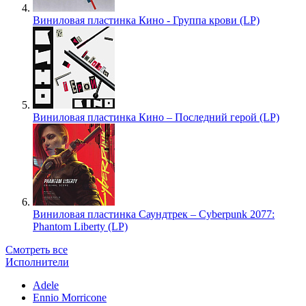
Виниловая пластинка Кино - Группа крови (LP)
Виниловая пластинка Кино – Последний герой (LP)
Виниловая пластинка Саундтрек – Cyberpunk 2077:
Phantom Liberty (LP)
Смотреть все
Исполнители
Adele
Ennio Morricone