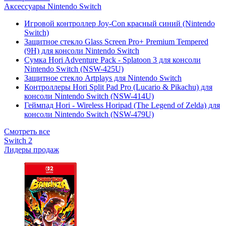
Аксессуары Nintendo Switch
Игровой контроллер Joy-Con красный синий (Nintendo
Switch)
Защитное стекло Glass Screen Pro+ Premium Tempered
(9H) для консоли Nintendo Switch
Сумка Hori Adventure Pack - Splatoon 3 для консоли
Nintendo Switch (NSW-425U)
Защитное стекло Artplays для Nintendo Switch
Контроллеры Hori Split Pad Pro (Lucario & Pikachu) для
консоли Nintendo Switch (NSW-414U)
Геймпад Hori - Wireless Horipad (The Legend of Zelda) для
консоли Nintendo Switch (NSW-479U)
Смотреть все
Switch 2
Лидеры продаж