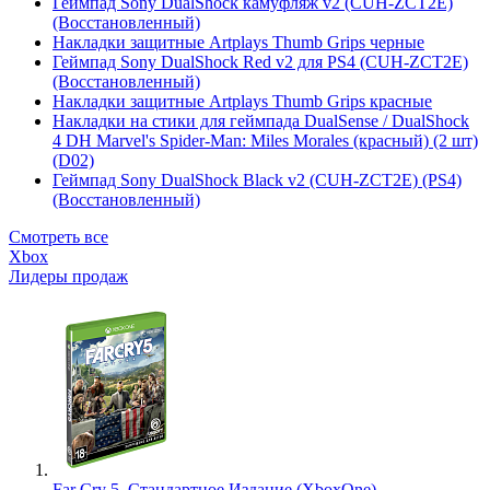
Геймпад Sony DualShock камуфляж v2 (CUH-ZCT2E)
(Восстановленный)
Накладки защитные Artplays Thumb Grips черные
Геймпад Sony DualShock Red v2 для PS4 (CUH-ZCT2E)
(Восстановленный)
Накладки защитные Artplays Thumb Grips красные
Накладки на стики для геймпада DualSense / DualShock
4 DH Marvel's Spider-Man: Miles Morales (красный) (2 шт)
(D02)
Геймпад Sony DualShock Black v2 (CUH-ZCT2E) (PS4)
(Восстановленный)
Смотреть все
Xbox
Лидеры продаж
Far Cry 5. Стандартное Издание (XboxOne)