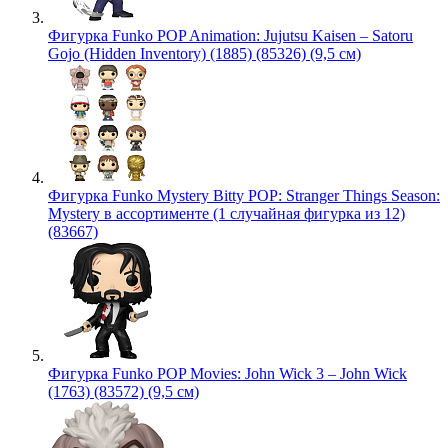
Фигурка Funko POP Animation: Jujutsu Kaisen – Satoru
Gojo (Hidden Inventory) (1885) (85326) (9,5 см)
Фигурка Funko Mystery Bitty POP: Stranger Things Season:
Mystery в ассортименте (1 случайная фигурка из 12)
(83667)
Фигурка Funko POP Movies: John Wick 3 – John Wick
(1763) (83572) (9,5 см)