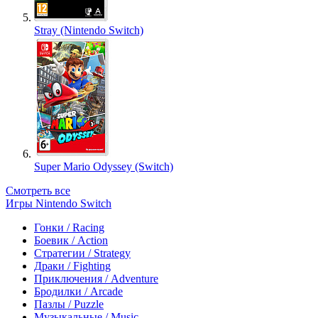
Stray (Nintendo Switch)
Super Mario Odyssey (Switch)
Смотреть все
Игры Nintendo Switch
Гонки / Racing
Боевик / Action
Стратегии / Strategy
Драки / Fighting
Приключения / Adventure
Бродилки / Arcade
Пазлы / Puzzle
Музыкальные / Music