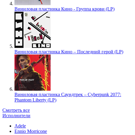
Виниловая пластинка Кино - Группа крови (LP)
Виниловая пластинка Кино – Последний герой (LP)
Виниловая пластинка Саундтрек – Cyberpunk 2077:
Phantom Liberty (LP)
Смотреть все
Исполнители
Adele
Ennio Morricone