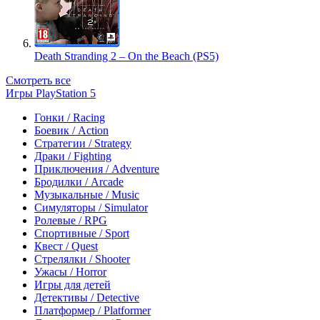
Death Stranding 2 – On the Beach (PS5)
Смотреть все
Игры PlayStation 5
Гонки / Racing
Боевик / Action
Стратегии / Strategy
Драки / Fighting
Приключения / Adventure
Бродилки / Arcade
Музыкальные / Music
Симуляторы / Simulator
Ролевые / RPG
Спортивные / Sport
Квест / Quest
Стрелялки / Shooter
Ужасы / Horror
Игры для детей
Детективы / Detective
Платформер / Platformer