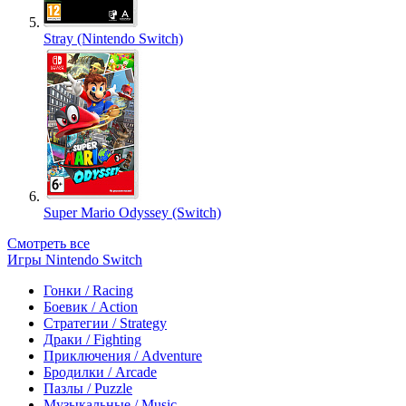
Stray (Nintendo Switch)
Super Mario Odyssey (Switch)
Смотреть все
Игры Nintendo Switch
Гонки / Racing
Боевик / Action
Стратегии / Strategy
Драки / Fighting
Приключения / Adventure
Бродилки / Arcade
Пазлы / Puzzle
Музыкальные / Music