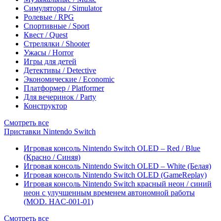
Симуляторы / Simulator
Ролевые / RPG
Спортивные / Sport
Квест / Quest
Стрелялки / Shooter
Ужасы / Horror
Игры для детей
Детективы / Detective
Экономические / Economic
Платформер / Platformer
Для вечеринок / Party
Конструктор
Смотреть все
Приставки Nintendo Switch
Игровая консоль Nintendo Switch OLED – Red / Blue
(Красно / Синяя)
Игровая консоль Nintendo Switch OLED – White (Белая)
Игровая консоль Nintendo Switch OLED (GameReplay)
Игровая консоль Nintendo Switch красный неон / синий
неон с улучшенным временем автономной работы
(MOD. HAC-001-01)
Смотреть все