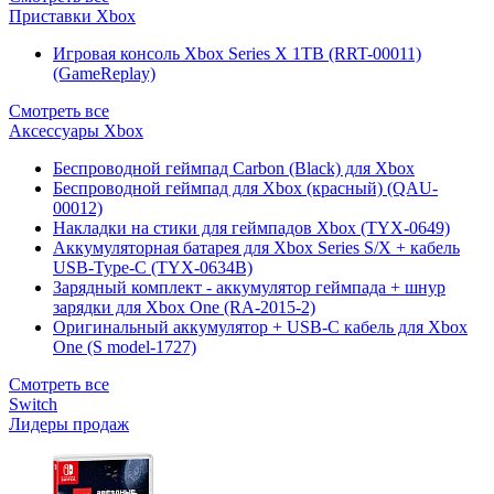
Приставки Xbox
Игровая консоль Xbox Series X 1TB (RRT-00011)
(GameReplay)
Смотреть все
Аксессуары Xbox
Беспроводной геймпад Carbon (Black) для Xbox
Беспроводной геймпад для Xbox (красный) (QAU-
00012)
Накладки на стики для геймпадов Xbox (TYX-0649)
Аккумуляторная батарея для Xbox Series S/X + кабель
USB-Type-C (TYX-0634B)
Зарядный комплект - аккумулятор геймпада + шнур
зарядки для Xbox One (RA-2015-2)
Оригинальный аккумулятор + USB-C кабель для Xbox
One (S model-1727)
Смотреть все
Switch
Лидеры продаж