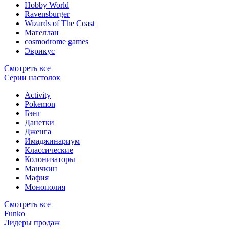
Hobby World
Ravensburger
Wizards of The Coast
Магеллан
сosmodrome games
Эврикус
Смотреть все
Серии настолок
Activity
Pokemon
Бэнг
Данетки
Дженга
Имаджинариум
Классические
Колонизаторы
Манчкин
Мафия
Монополия
Смотреть все
Funko
Лидеры продаж