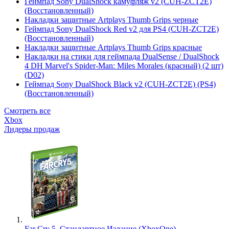
Геймпад Sony DualShock камуфляж v2 (CUH-ZCT2E)
(Восстановленный)
Накладки защитные Artplays Thumb Grips черные
Геймпад Sony DualShock Red v2 для PS4 (CUH-ZCT2E)
(Восстановленный)
Накладки защитные Artplays Thumb Grips красные
Накладки на стики для геймпада DualSense / DualShock
4 DH Marvel's Spider-Man: Miles Morales (красный) (2 шт)
(D02)
Геймпад Sony DualShock Black v2 (CUH-ZCT2E) (PS4)
(Восстановленный)
Смотреть все
Xbox
Лидеры продаж
Far Cry 5. Стандартное Издание (XboxOne)