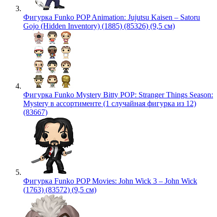
Фигурка Funko POP Animation: Jujutsu Kaisen – Satoru
Gojo (Hidden Inventory) (1885) (85326) (9,5 см)
Фигурка Funko Mystery Bitty POP: Stranger Things Season:
Mystery в ассортименте (1 случайная фигурка из 12)
(83667)
Фигурка Funko POP Movies: John Wick 3 – John Wick
(1763) (83572) (9,5 см)