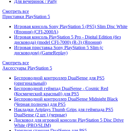
Для вечеринок / Party
Смотреть все
Приставки PlayStation 5
Игровая консоль Sony PlayStation 5 (PS5) Slim Disc White
(Япония) (CFI-2000A)
Игровая консоль PlayStation 5 Pro - Digital Edition (без
дисковода) (model CFI-7000) (R-3) (Япония)
Игровая приставка Sony PlayStation 5 Slim (с
дисководом) (GameReplay)
Смотреть все
Аксессуары PlayStation 5
Беспроводной контроллер DualSense для PS5
(оригинальный)
Беспроводной геймпад DualSense - Cosmic Red
(Космический красный) для PS5
Беспроводной контроллер DualSense Midnight Black
(Черная полночь) для PS5
Накладки Artplays Thumb Grips для геймпада PS5
DualSense (2 шт.) (черные)
Дисковод для игровой консоли PlayStation 5 Disc Drive
White (PRO/SLIM)
Зарядная станция DualSense для PS5