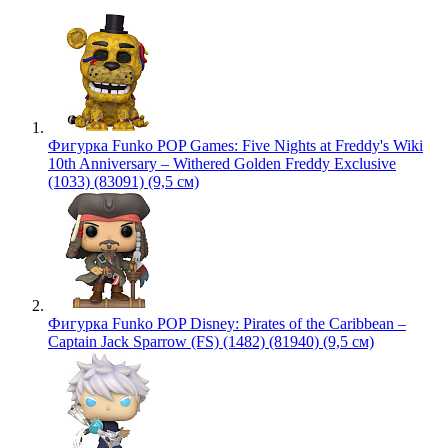
Фигурка Funko POP Games: Five Nights at Freddy's Wiki
10th Anniversary – Withered Golden Freddy Exclusive
(1033) (83091) (9,5 см)
Фигурка Funko POP Disney: Pirates of the Caribbean –
Captain Jack Sparrow (FS) (1482) (81940) (9,5 см)