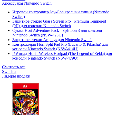
Аксессуары Nintendo Switch
Игровой контроллер Joy-Con красный синий (Nintendo
Switch)
Защитное стекло Glass Screen Pro+ Premium Tempered
(9H) для консоли Nintendo Switch
Сумка Hori Adventure Pack - Splatoon 3 для консоли
Nintendo Switch (NSW-425U)
Защитное стекло Artplays для Nintendo Switch
Контроллеры Hori Split Pad Pro (Lucario & Pikachu) для
консоли Nintendo Switch (NSW-414U)
Геймпад Hori - Wireless Horipad (The Legend of Zelda) для
консоли Nintendo Switch (NSW-479U)
Смотреть все
Switch 2
Лидеры продаж