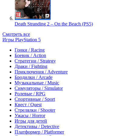
Death Stranding 2 – On the Beach (PS5)
Смотреть все
Игры PlayStation 5
Гонки / Racing
Боевик / Action
Стратегии / Strategy
Драки / Fighting
Приключения / Adventure
Бродилки / Arcade
Музыкальные / Music
Симуляторы / Simulator
Ролевые / RPG
Спортивные / Sport
Квест / Quest
Стрелялки / Shooter
Ужасы / Horror
Игры для детей
Детективы / Detective
Платформер / Platformer