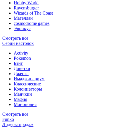
Hobby World
Ravensburger
Wizards of The Coast
Магеллан
сosmodrome games
Эврикус
Смотреть все
Серии настолок
Activity
Pokemon
Бэнг
Данетки
Дженга
Имаджинариум
Классические
Колонизаторы
Манчкин
Мафия
Монополия
Смотреть все
Funko
Лидеры продаж