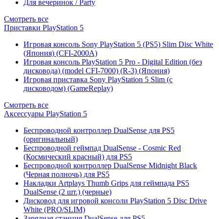
Для вечеринок / Party
Смотреть все
Приставки PlayStation 5
Игровая консоль Sony PlayStation 5 (PS5) Slim Disc White
(Япония) (CFI-2000A)
Игровая консоль PlayStation 5 Pro - Digital Edition (без
дисковода) (model CFI-7000) (R-3) (Япония)
Игровая приставка Sony PlayStation 5 Slim (с
дисководом) (GameReplay)
Смотреть все
Аксессуары PlayStation 5
Беспроводной контроллер DualSense для PS5
(оригинальный)
Беспроводной геймпад DualSense - Cosmic Red
(Космический красный) для PS5
Беспроводной контроллер DualSense Midnight Black
(Черная полночь) для PS5
Накладки Artplays Thumb Grips для геймпада PS5
DualSense (2 шт.) (черные)
Дисковод для игровой консоли PlayStation 5 Disc Drive
White (PRO/SLIM)
Зарядная станция DualSense для PS5