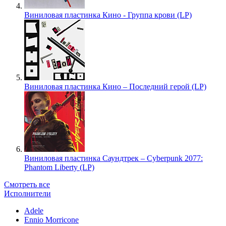
Виниловая пластинка Кино - Группа крови (LP)
Виниловая пластинка Кино – Последний герой (LP)
Виниловая пластинка Саундтрек – Cyberpunk 2077:
Phantom Liberty (LP)
Смотреть все
Исполнители
Adele
Ennio Morricone