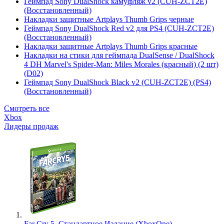
Геймпад Sony DualShock камуфляж v2 (CUH-ZCT2E)
(Восстановленный)
Накладки защитные Artplays Thumb Grips черные
Геймпад Sony DualShock Red v2 для PS4 (CUH-ZCT2E)
(Восстановленный)
Накладки защитные Artplays Thumb Grips красные
Накладки на стики для геймпада DualSense / DualShock
4 DH Marvel's Spider-Man: Miles Morales (красный) (2 шт)
(D02)
Геймпад Sony DualShock Black v2 (CUH-ZCT2E) (PS4)
(Восстановленный)
Смотреть все
Xbox
Лидеры продаж
Far Cry 5. Стандартное Издание (XboxOne)