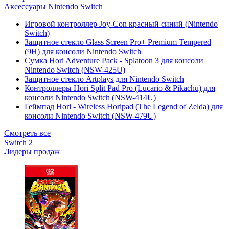
Аксессуары Nintendo Switch
Игровой контроллер Joy-Con красный синий (Nintendo
Switch)
Защитное стекло Glass Screen Pro+ Premium Tempered
(9H) для консоли Nintendo Switch
Сумка Hori Adventure Pack - Splatoon 3 для консоли
Nintendo Switch (NSW-425U)
Защитное стекло Artplays для Nintendo Switch
Контроллеры Hori Split Pad Pro (Lucario & Pikachu) для
консоли Nintendo Switch (NSW-414U)
Геймпад Hori - Wireless Horipad (The Legend of Zelda) для
консоли Nintendo Switch (NSW-479U)
Смотреть все
Switch 2
Лидеры продаж