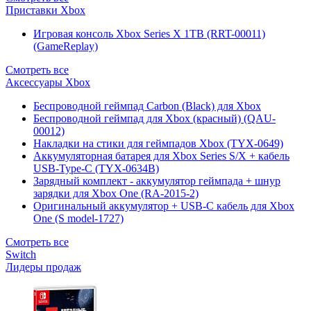
Приставки Xbox
Игровая консоль Xbox Series X 1TB (RRT-00011)
(GameReplay)
Смотреть все
Аксессуары Xbox
Беспроводной геймпад Carbon (Black) для Xbox
Беспроводной геймпад для Xbox (красный) (QAU-
00012)
Накладки на стики для геймпадов Xbox (TYX-0649)
Аккумуляторная батарея для Xbox Series S/X + кабель
USB-Type-C (TYX-0634B)
Зарядный комплект - аккумулятор геймпада + шнур
зарядки для Xbox One (RA-2015-2)
Оригинальный аккумулятор + USB-C кабель для Xbox
One (S model-1727)
Смотреть все
Switch
Лидеры продаж