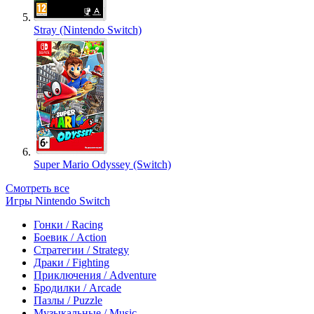
Stray (Nintendo Switch)
Super Mario Odyssey (Switch)
Смотреть все
Игры Nintendo Switch
Гонки / Racing
Боевик / Action
Стратегии / Strategy
Драки / Fighting
Приключения / Adventure
Бродилки / Arcade
Пазлы / Puzzle
Музыкальные / Music