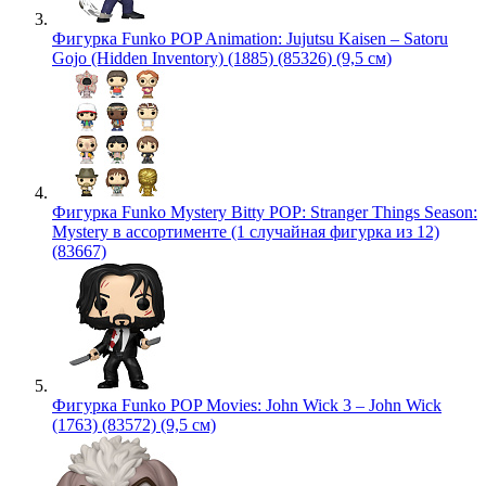
Фигурка Funko POP Animation: Jujutsu Kaisen – Satoru
Gojo (Hidden Inventory) (1885) (85326) (9,5 см)
Фигурка Funko Mystery Bitty POP: Stranger Things Season:
Mystery в ассортименте (1 случайная фигурка из 12)
(83667)
Фигурка Funko POP Movies: John Wick 3 – John Wick
(1763) (83572) (9,5 см)