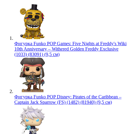
Фигурка Funko POP Games: Five Nights at Freddy's Wiki
10th Anniversary – Withered Golden Freddy Exclusive
(1033) (83091) (9,5 см)
Фигурка Funko POP Disney: Pirates of the Caribbean –
Captain Jack Sparrow (FS) (1482) (81940) (9,5 см)