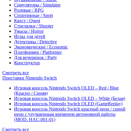
Симуляторы / Simulator
Ролевые / RPG
Спортивные / Sport
Квест / Quest
Стрелялки / Shooter
Ужасы / Horror
Игры для детей
Детективы / Detective
Экономические / Economic
Платформер / Platformer
Для вечеринок / Party
Конструктор
Смотреть все
Приставки Nintendo Switch
Игровая консоль Nintendo Switch OLED – Red / Blue
(Красно / Синяя)
Игровая консоль Nintendo Switch OLED – White (Белая)
Игровая консоль Nintendo Switch OLED (GameReplay)
Игровая консоль Nintendo Switch красный неон / синий
неон с улучшенным временем автономной работы
(MOD. HAC-001-01)
Смотреть все