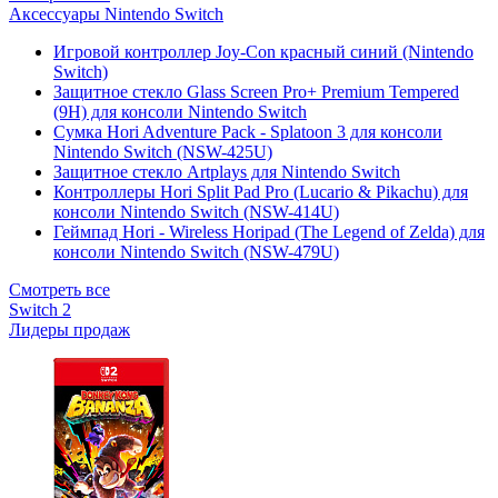
Аксессуары Nintendo Switch
Игровой контроллер Joy-Con красный синий (Nintendo
Switch)
Защитное стекло Glass Screen Pro+ Premium Tempered
(9H) для консоли Nintendo Switch
Сумка Hori Adventure Pack - Splatoon 3 для консоли
Nintendo Switch (NSW-425U)
Защитное стекло Artplays для Nintendo Switch
Контроллеры Hori Split Pad Pro (Lucario & Pikachu) для
консоли Nintendo Switch (NSW-414U)
Геймпад Hori - Wireless Horipad (The Legend of Zelda) для
консоли Nintendo Switch (NSW-479U)
Смотреть все
Switch 2
Лидеры продаж