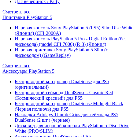
Для вечеринок / Party
Смотреть все
Приставки PlayStation 5
Игровая консоль Sony PlayStation 5 (PS5) Slim Disc White
(Япония) (CFI-2000A)
Игровая консоль PlayStation 5 Pro - Digital Edition (без
дисковода) (model CFI-7000) (R-3) (Япония)
Игровая приставка Sony PlayStation 5 Slim (с
дисководом) (GameReplay)
Смотреть все
Аксессуары PlayStation 5
Беспроводной контроллер DualSense для PS5
(оригинальный)
Беспроводной геймпад DualSense - Cosmic Red
(Космический красный) для PS5
Беспроводной контроллер DualSense Midnight Black
(Черная полночь) для PS5
Накладки Artplays Thumb Grips для геймпада PS5
DualSense (2 шт.) (черные)
Дисковод для игровой консоли PlayStation 5 Disc Drive
White (PRO/SLIM)
Зарядная станция DualSense для PS5