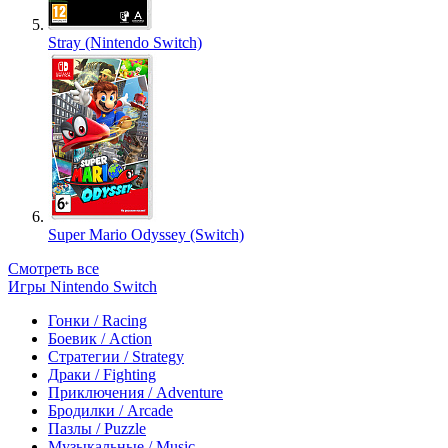
Stray (Nintendo Switch)
Super Mario Odyssey (Switch)
Смотреть все
Игры Nintendo Switch
Гонки / Racing
Боевик / Action
Стратегии / Strategy
Драки / Fighting
Приключения / Adventure
Бродилки / Arcade
Пазлы / Puzzle
Музыкальные / Music