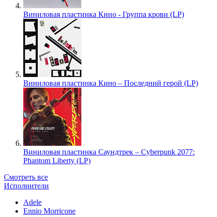
Виниловая пластинка Кино - Группа крови (LP)
Виниловая пластинка Кино – Последний герой (LP)
Виниловая пластинка Саундтрек – Cyberpunk 2077:
Phantom Liberty (LP)
Смотреть все
Исполнители
Adele
Ennio Morricone