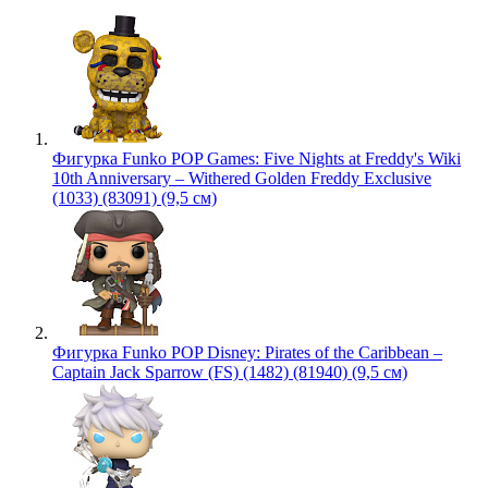
Фигурка Funko POP Games: Five Nights at Freddy's Wiki
10th Anniversary – Withered Golden Freddy Exclusive
(1033) (83091) (9,5 см)
Фигурка Funko POP Disney: Pirates of the Caribbean –
Captain Jack Sparrow (FS) (1482) (81940) (9,5 см)