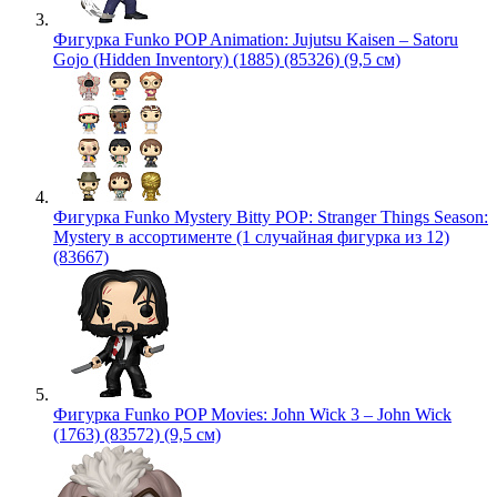
Фигурка Funko POP Animation: Jujutsu Kaisen – Satoru
Gojo (Hidden Inventory) (1885) (85326) (9,5 см)
Фигурка Funko Mystery Bitty POP: Stranger Things Season:
Mystery в ассортименте (1 случайная фигурка из 12)
(83667)
Фигурка Funko POP Movies: John Wick 3 – John Wick
(1763) (83572) (9,5 см)