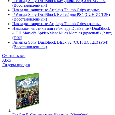
Геймпад Sony DualShock камуфляж v2 (CUH-ZCT2E)
(Восстановленный)
Накладки защитные Artplays Thumb Grips черные
Геймпад Sony DualShock Red v2 для PS4 (CUH-ZCT2E)
(Восстановленный)
Накладки защитные Artplays Thumb Grips красные
Накладки на стики для геймпада DualSense / DualShock
4 DH Marvel's Spider-Man: Miles Morales (красный) (2 шт)
(D02)
Геймпад Sony DualShock Black v2 (CUH-ZCT2E) (PS4)
(Восстановленный)
Смотреть все
Xbox
Лидеры продаж
Far Cry 5. Стандартное Издание (XboxOne)