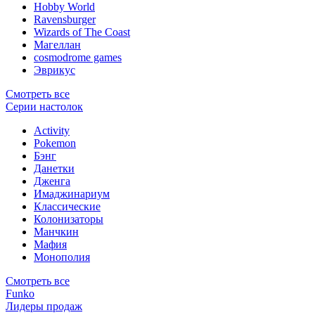
Hobby World
Ravensburger
Wizards of The Coast
Магеллан
сosmodrome games
Эврикус
Смотреть все
Серии настолок
Activity
Pokemon
Бэнг
Данетки
Дженга
Имаджинариум
Классические
Колонизаторы
Манчкин
Мафия
Монополия
Смотреть все
Funko
Лидеры продаж