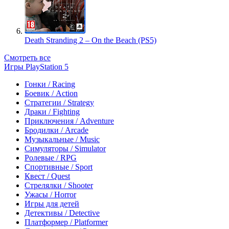
Death Stranding 2 – On the Beach (PS5)
Смотреть все
Игры PlayStation 5
Гонки / Racing
Боевик / Action
Стратегии / Strategy
Драки / Fighting
Приключения / Adventure
Бродилки / Arcade
Музыкальные / Music
Симуляторы / Simulator
Ролевые / RPG
Спортивные / Sport
Квест / Quest
Стрелялки / Shooter
Ужасы / Horror
Игры для детей
Детективы / Detective
Платформер / Platformer