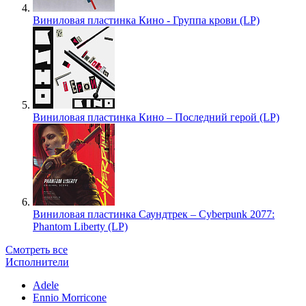
Виниловая пластинка Кино - Группа крови (LP)
Виниловая пластинка Кино – Последний герой (LP)
Виниловая пластинка Саундтрек – Cyberpunk 2077:
Phantom Liberty (LP)
Смотреть все
Исполнители
Adele
Ennio Morricone