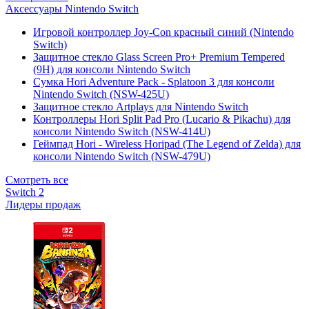
Аксессуары Nintendo Switch
Игровой контроллер Joy-Con красный синий (Nintendo
Switch)
Защитное стекло Glass Screen Pro+ Premium Tempered
(9H) для консоли Nintendo Switch
Сумка Hori Adventure Pack - Splatoon 3 для консоли
Nintendo Switch (NSW-425U)
Защитное стекло Artplays для Nintendo Switch
Контроллеры Hori Split Pad Pro (Lucario & Pikachu) для
консоли Nintendo Switch (NSW-414U)
Геймпад Hori - Wireless Horipad (The Legend of Zelda) для
консоли Nintendo Switch (NSW-479U)
Смотреть все
Switch 2
Лидеры продаж