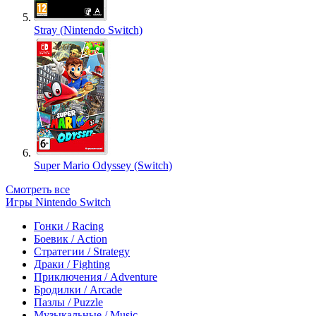
Stray (Nintendo Switch)
Super Mario Odyssey (Switch)
Смотреть все
Игры Nintendo Switch
Гонки / Racing
Боевик / Action
Стратегии / Strategy
Драки / Fighting
Приключения / Adventure
Бродилки / Arcade
Пазлы / Puzzle
Музыкальные / Music