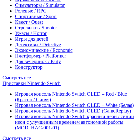
Симуляторы / Simulator
Ролевые / RPG
Спортивные / Sport
Квест / Quest
Стрелялки / Shooter
Ужасы / Horror
Игры для детей
Детективы / Detective
Экономические / Economic
Платформер / Platformer
Для вечеринок / Party
Конструктор
Смотреть все
Приставки Nintendo Switch
Игровая консоль Nintendo Switch OLED – Red / Blue
(Красно / Синяя)
Игровая консоль Nintendo Switch OLED – White (Белая)
Игровая консоль Nintendo Switch OLED (GameReplay)
Игровая консоль Nintendo Switch красный неон / синий
неон с улучшенным временем автономной работы
(MOD. HAC-001-01)
Смотреть все