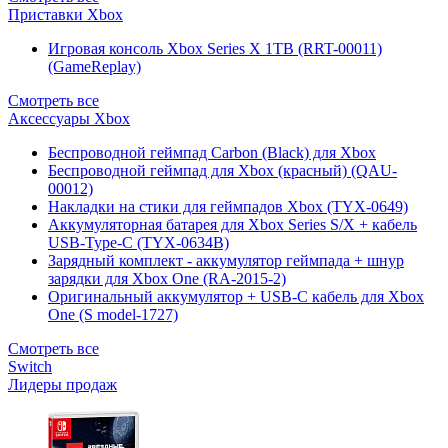
Приставки Xbox
Игровая консоль Xbox Series X 1TB (RRT-00011)
(GameReplay)
Смотреть все
Аксессуары Xbox
Беспроводной геймпад Carbon (Black) для Xbox
Беспроводной геймпад для Xbox (красный) (QAU-
00012)
Накладки на стики для геймпадов Xbox (TYX-0649)
Аккумуляторная батарея для Xbox Series S/X + кабель
USB-Type-C (TYX-0634B)
Зарядный комплект - аккумулятор геймпада + шнур
зарядки для Xbox One (RA-2015-2)
Оригинальный аккумулятор + USB-C кабель для Xbox
One (S model-1727)
Смотреть все
Switch
Лидеры продаж