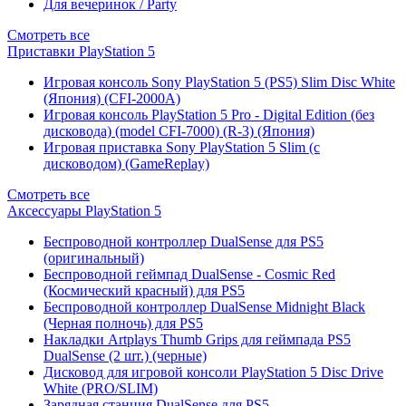
Для вечеринок / Party
Смотреть все
Приставки PlayStation 5
Игровая консоль Sony PlayStation 5 (PS5) Slim Disc White
(Япония) (CFI-2000A)
Игровая консоль PlayStation 5 Pro - Digital Edition (без
дисковода) (model CFI-7000) (R-3) (Япония)
Игровая приставка Sony PlayStation 5 Slim (с
дисководом) (GameReplay)
Смотреть все
Аксессуары PlayStation 5
Беспроводной контроллер DualSense для PS5
(оригинальный)
Беспроводной геймпад DualSense - Cosmic Red
(Космический красный) для PS5
Беспроводной контроллер DualSense Midnight Black
(Черная полночь) для PS5
Накладки Artplays Thumb Grips для геймпада PS5
DualSense (2 шт.) (черные)
Дисковод для игровой консоли PlayStation 5 Disc Drive
White (PRO/SLIM)
Зарядная станция DualSense для PS5