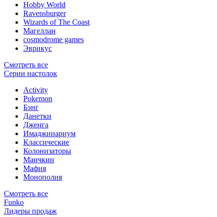
Hobby World
Ravensburger
Wizards of The Coast
Магеллан
сosmodrome games
Эврикус
Смотреть все
Серии настолок
Activity
Pokemon
Бэнг
Данетки
Дженга
Имаджинариум
Классические
Колонизаторы
Манчкин
Мафия
Монополия
Смотреть все
Funko
Лидеры продаж