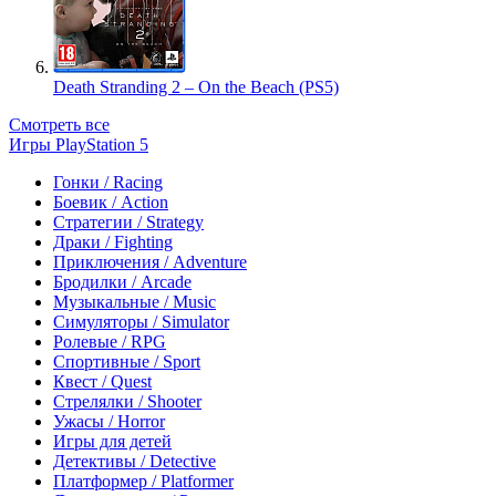
Death Stranding 2 – On the Beach (PS5)
Смотреть все
Игры PlayStation 5
Гонки / Racing
Боевик / Action
Стратегии / Strategy
Драки / Fighting
Приключения / Adventure
Бродилки / Arcade
Музыкальные / Music
Симуляторы / Simulator
Ролевые / RPG
Спортивные / Sport
Квест / Quest
Стрелялки / Shooter
Ужасы / Horror
Игры для детей
Детективы / Detective
Платформер / Platformer