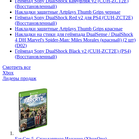
Геймпад Sony DualShock камуфляж v2 (CUH-ZCT2E)
(Восстановленный)
Накладки защитные Artplays Thumb Grips черные
Геймпад Sony DualShock Red v2 для PS4 (CUH-ZCT2E)
(Восстановленный)
Накладки защитные Artplays Thumb Grips красные
Накладки на стики для геймпада DualSense / DualShock
4 DH Marvel's Spider-Man: Miles Morales (красный) (2 шт)
(D02)
Геймпад Sony DualShock Black v2 (CUH-ZCT2E) (PS4)
(Восстановленный)
Смотреть все
Xbox
Лидеры продаж
Far Cry 5. Стандартное Издание (XboxOne)