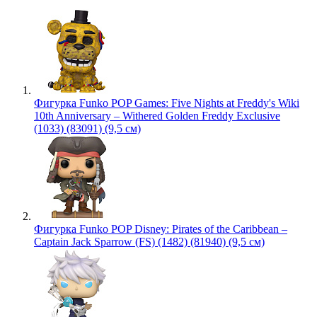
Фигурка Funko POP Games: Five Nights at Freddy's Wiki
10th Anniversary – Withered Golden Freddy Exclusive
(1033) (83091) (9,5 см)
Фигурка Funko POP Disney: Pirates of the Caribbean –
Captain Jack Sparrow (FS) (1482) (81940) (9,5 см)