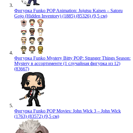
Фигурка Funko POP Animation: Jujutsu Kaisen – Satoru
Gojo (Hidden Inventory) (1885) (85326) (9,5 см)
Фигурка Funko Mystery Bitty POP: Stranger Things Season:
Mystery в ассортименте (1 случайная фигурка из 12)
(83667)
Фигурка Funko POP Movies: John Wick 3 – John Wick
(1763) (83572) (9,5 см)