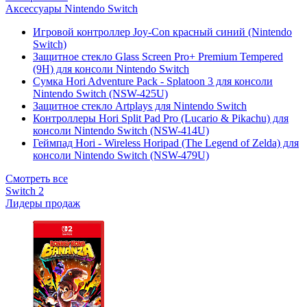
Аксессуары Nintendo Switch
Игровой контроллер Joy-Con красный синий (Nintendo
Switch)
Защитное стекло Glass Screen Pro+ Premium Tempered
(9H) для консоли Nintendo Switch
Сумка Hori Adventure Pack - Splatoon 3 для консоли
Nintendo Switch (NSW-425U)
Защитное стекло Artplays для Nintendo Switch
Контроллеры Hori Split Pad Pro (Lucario & Pikachu) для
консоли Nintendo Switch (NSW-414U)
Геймпад Hori - Wireless Horipad (The Legend of Zelda) для
консоли Nintendo Switch (NSW-479U)
Смотреть все
Switch 2
Лидеры продаж