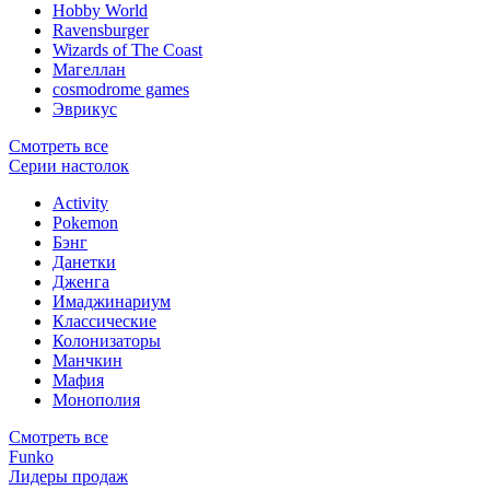
Hobby World
Ravensburger
Wizards of The Coast
Магеллан
сosmodrome games
Эврикус
Смотреть все
Серии настолок
Activity
Pokemon
Бэнг
Данетки
Дженга
Имаджинариум
Классические
Колонизаторы
Манчкин
Мафия
Монополия
Смотреть все
Funko
Лидеры продаж