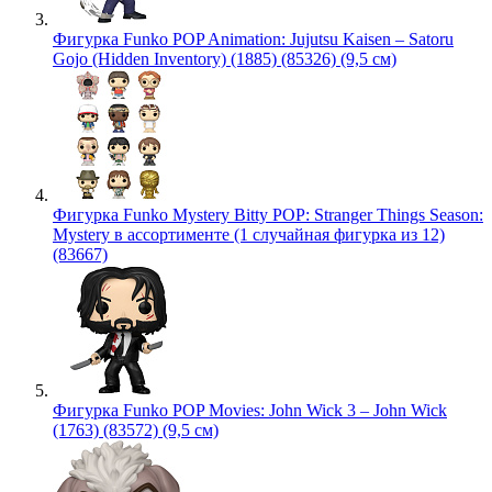
Фигурка Funko POP Animation: Jujutsu Kaisen – Satoru
Gojo (Hidden Inventory) (1885) (85326) (9,5 см)
Фигурка Funko Mystery Bitty POP: Stranger Things Season:
Mystery в ассортименте (1 случайная фигурка из 12)
(83667)
Фигурка Funko POP Movies: John Wick 3 – John Wick
(1763) (83572) (9,5 см)