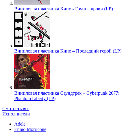
Виниловая пластинка Кино - Группа крови (LP)
Виниловая пластинка Кино – Последний герой (LP)
Виниловая пластинка Саундтрек – Cyberpunk 2077:
Phantom Liberty (LP)
Смотреть все
Исполнители
Adele
Ennio Morricone