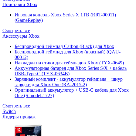
Приставки Xbox
Игровая консоль Xbox Series X 1TB (RRT-00011)
(GameReplay)
Смотреть все
Аксессуары Xbox
Беспроводной геймпад Carbon (Black) для Xbox
Беспроводной геймпад для Xbox (красный) (QAU-
00012)
Накладки на стики для геймпадов Xbox (TYX-0649)
Аккумуляторная батарея для Xbox Series S/X + кабель
USB-Type-C (TYX-0634B)
Зарядный комплект - аккумулятор геймпада + шнур
зарядки для Xbox One (RA-2015-2)
Оригинальный аккумулятор + USB-C кабель для Xbox
One (S model-1727)
Смотреть все
Switch
Лидеры продаж