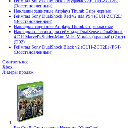
Геймпад Sony DualShock камуфляж v2 (CUH-ZCT2E)
(Восстановленный)
Накладки защитные Artplays Thumb Grips черные
Геймпад Sony DualShock Red v2 для PS4 (CUH-ZCT2E)
(Восстановленный)
Накладки защитные Artplays Thumb Grips красные
Накладки на стики для геймпада DualSense / DualShock
4 DH Marvel's Spider-Man: Miles Morales (красный) (2 шт)
(D02)
Геймпад Sony DualShock Black v2 (CUH-ZCT2E) (PS4)
(Восстановленный)
Смотреть все
Xbox
Лидеры продаж
Far Cry 5. Стандартное Издание (XboxOne)