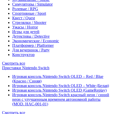
Симуляторы / Simulator
Ролевые / RPG
Спортивные / Sport
Квест / Quest
Стрелялки / Shooter
Ужасы / Horror
Игры для детей
Детективы / Detective
Экономические / Economic
Платформер / Platformer
Для вечеринок / Party
Конструктор
Смотреть все
Приставки Nintendo Switch
Игровая консоль Nintendo Switch OLED – Red / Blue
(Красно / Синяя)
Игровая консоль Nintendo Switch OLED – White (Белая)
Игровая консоль Nintendo Switch OLED (GameReplay)
Игровая консоль Nintendo Switch красный неон / синий
неон с улучшенным временем автономной работы
(MOD. HAC-001-01)
Смотреть все