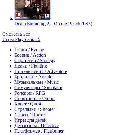
Death Stranding 2 – On the Beach (PS5)
Смотреть все
Игры PlayStation 5
Гонки / Racing
Боевик / Action
Стратегии / Strategy
Драки / Fighting
Приключения / Adventure
Бродилки / Arcade
Музыкальные / Music
Симуляторы / Simulator
Ролевые / RPG
Спортивные / Sport
Квест / Quest
Стрелялки / Shooter
Ужасы / Horror
Игры для детей
Детективы / Detective
Платформер / Platformer