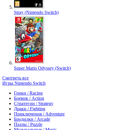
Stray (Nintendo Switch)
Super Mario Odyssey (Switch)
Смотреть все
Игры Nintendo Switch
Гонки / Racing
Боевик / Action
Стратегии / Strategy
Драки / Fighting
Приключения / Adventure
Бродилки / Arcade
Пазлы / Puzzle
Музыкальные / Music