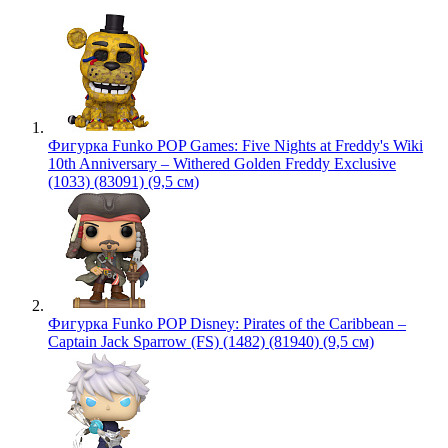
Фигурка Funko POP Games: Five Nights at Freddy's Wiki
10th Anniversary – Withered Golden Freddy Exclusive
(1033) (83091) (9,5 см)
Фигурка Funko POP Disney: Pirates of the Caribbean –
Captain Jack Sparrow (FS) (1482) (81940) (9,5 см)