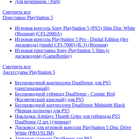
Для вечеринок / Party
Смотреть все
Приставки PlayStation 5
Игровая консоль Sony PlayStation 5 (PS5) Slim Disc White
(Япония) (CFI-2000A)
Игровая консоль PlayStation 5 Pro - Digital Edition (без
дисковода) (model CFI-7000) (R-3) (Япония)
Игровая приставка Sony PlayStation 5 Slim (с
дисководом) (GameReplay)
Смотреть все
Аксессуары PlayStation 5
Беспроводной контроллер DualSense для PS5
(оригинальный)
Беспроводной геймпад DualSense - Cosmic Red
(Космический красный) для PS5
Беспроводной контроллер DualSense Midnight Black
(Черная полночь) для PS5
Накладки Artplays Thumb Grips для геймпада PS5
DualSense (2 шт.) (черные)
Дисковод для игровой консоли PlayStation 5 Disc Drive
White (PRO/SLIM)
Зарядная станция DualSense для PS5