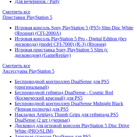
Для вечеринок / Party
Смотреть все
Приставки PlayStation 5
Игровая консоль Sony PlayStation 5 (PS5) Slim Disc White
(Япония) (CFI-2000A)
Игровая консоль PlayStation 5 Pro - Digital Edition (без
дисковода) (model CFI-7000) (R-3) (Япония)
Игровая приставка Sony PlayStation 5 Slim (с
дисководом) (GameReplay)
Смотреть все
Аксессуары PlayStation 5
Беспроводной контроллер DualSense для PS5
(оригинальный)
Беспроводной геймпад DualSense - Cosmic Red
(Космический красный) для PS5
Беспроводной контроллер DualSense Midnight Black
(Черная полночь) для PS5
Накладки Artplays Thumb Grips для геймпада PS5
DualSense (2 шт.) (черные)
Дисковод для игровой консоли PlayStation 5 Disc Drive
White (PRO/SLIM)
Зарядная станция DualSense для PS5