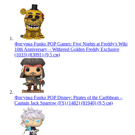
Фигурка Funko POP Games: Five Nights at Freddy's Wiki
10th Anniversary – Withered Golden Freddy Exclusive
(1033) (83091) (9,5 см)
Фигурка Funko POP Disney: Pirates of the Caribbean –
Captain Jack Sparrow (FS) (1482) (81940) (9,5 см)