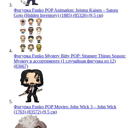
Фигурка Funko POP Animation: Jujutsu Kaisen – Satoru
Gojo (Hidden Inventory) (1885) (85326) (9,5 см)
Фигурка Funko Mystery Bitty POP: Stranger Things Season:
Mystery в ассортименте (1 случайная фигурка из 12)
(83667)
Фигурка Funko POP Movies: John Wick 3 – John Wick
(1763) (83572) (9,5 см)