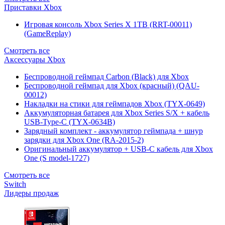
Приставки Xbox
Игровая консоль Xbox Series X 1TB (RRT-00011)
(GameReplay)
Смотреть все
Аксессуары Xbox
Беспроводной геймпад Carbon (Black) для Xbox
Беспроводной геймпад для Xbox (красный) (QAU-
00012)
Накладки на стики для геймпадов Xbox (TYX-0649)
Аккумуляторная батарея для Xbox Series S/X + кабель
USB-Type-C (TYX-0634B)
Зарядный комплект - аккумулятор геймпада + шнур
зарядки для Xbox One (RA-2015-2)
Оригинальный аккумулятор + USB-C кабель для Xbox
One (S model-1727)
Смотреть все
Switch
Лидеры продаж