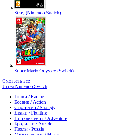
Stray (Nintendo Switch)
Super Mario Odyssey (Switch)
Смотреть все
Игры Nintendo Switch
Гонки / Racing
Боевик / Action
Стратегии / Strategy
Драки / Fighting
Приключения / Adventure
Бродилки / Arcade
Пазлы / Puzzle
Музыкальные / Music