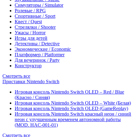
Симуляторы / Simulator
Ролевые / RPG
Спортивные / Sport
Квест / Quest
Стрелялки / Shooter
Ужасы / Horror
Игры для детей
Детективы / Detective
Экономические / Economic
Платформер / Platformer
Для вечеринок / Party
Конструктор
Смотреть все
Приставки Nintendo Switch
Игровая консоль Nintendo Switch OLED – Red / Blue
(Красно / Синяя)
Игровая консоль Nintendo Switch OLED – White (Белая)
Игровая консоль Nintendo Switch OLED (GameReplay)
Игровая консоль Nintendo Switch красный неон / синий
неон с улучшенным временем автономной работы
(MOD. HAC-001-01)
Смотреть все