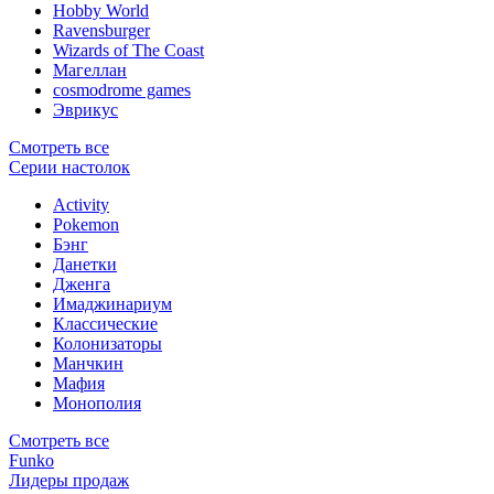
Hobby World
Ravensburger
Wizards of The Coast
Магеллан
сosmodrome games
Эврикус
Смотреть все
Серии настолок
Activity
Pokemon
Бэнг
Данетки
Дженга
Имаджинариум
Классические
Колонизаторы
Манчкин
Мафия
Монополия
Смотреть все
Funko
Лидеры продаж