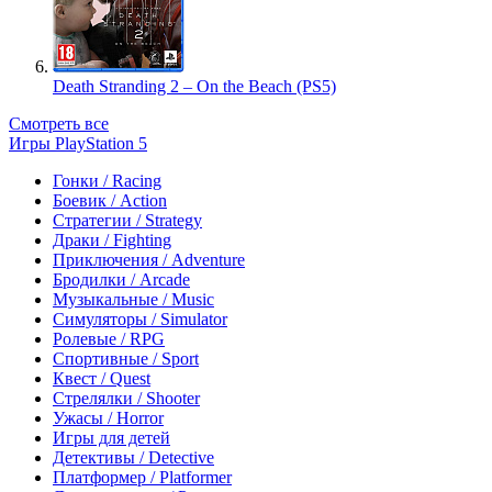
Death Stranding 2 – On the Beach (PS5)
Смотреть все
Игры PlayStation 5
Гонки / Racing
Боевик / Action
Стратегии / Strategy
Драки / Fighting
Приключения / Adventure
Бродилки / Arcade
Музыкальные / Music
Симуляторы / Simulator
Ролевые / RPG
Спортивные / Sport
Квест / Quest
Стрелялки / Shooter
Ужасы / Horror
Игры для детей
Детективы / Detective
Платформер / Platformer