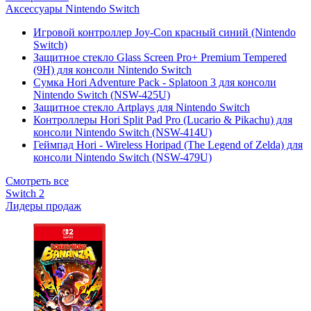
Аксессуары Nintendo Switch
Игровой контроллер Joy-Con красный синий (Nintendo
Switch)
Защитное стекло Glass Screen Pro+ Premium Tempered
(9H) для консоли Nintendo Switch
Сумка Hori Adventure Pack - Splatoon 3 для консоли
Nintendo Switch (NSW-425U)
Защитное стекло Artplays для Nintendo Switch
Контроллеры Hori Split Pad Pro (Lucario & Pikachu) для
консоли Nintendo Switch (NSW-414U)
Геймпад Hori - Wireless Horipad (The Legend of Zelda) для
консоли Nintendo Switch (NSW-479U)
Смотреть все
Switch 2
Лидеры продаж