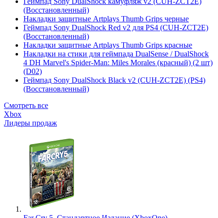
Геймпад Sony DualShock камуфляж v2 (CUH-ZCT2E)
(Восстановленный)
Накладки защитные Artplays Thumb Grips черные
Геймпад Sony DualShock Red v2 для PS4 (CUH-ZCT2E)
(Восстановленный)
Накладки защитные Artplays Thumb Grips красные
Накладки на стики для геймпада DualSense / DualShock
4 DH Marvel's Spider-Man: Miles Morales (красный) (2 шт)
(D02)
Геймпад Sony DualShock Black v2 (CUH-ZCT2E) (PS4)
(Восстановленный)
Смотреть все
Xbox
Лидеры продаж
Far Cry 5. Стандартное Издание (XboxOne)