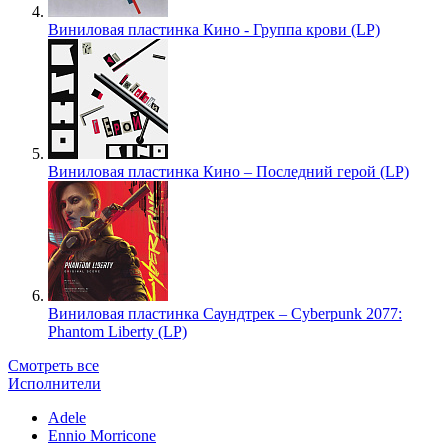
Виниловая пластинка Кино - Группа крови (LP)
Виниловая пластинка Кино – Последний герой (LP)
Виниловая пластинка Саундтрек – Cyberpunk 2077:
Phantom Liberty (LP)
Смотреть все
Исполнители
Adele
Ennio Morricone