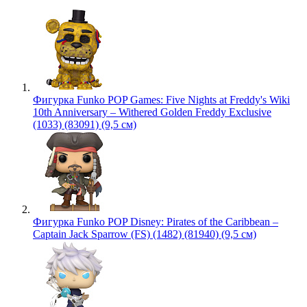
Фигурка Funko POP Games: Five Nights at Freddy's Wiki
10th Anniversary – Withered Golden Freddy Exclusive
(1033) (83091) (9,5 см)
Фигурка Funko POP Disney: Pirates of the Caribbean –
Captain Jack Sparrow (FS) (1482) (81940) (9,5 см)