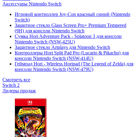
Аксессуары Nintendo Switch
Игровой контроллер Joy-Con красный синий (Nintendo
Switch)
Защитное стекло Glass Screen Pro+ Premium Tempered
(9H) для консоли Nintendo Switch
Сумка Hori Adventure Pack - Splatoon 3 для консоли
Nintendo Switch (NSW-425U)
Защитное стекло Artplays для Nintendo Switch
Контроллеры Hori Split Pad Pro (Lucario & Pikachu) для
консоли Nintendo Switch (NSW-414U)
Геймпад Hori - Wireless Horipad (The Legend of Zelda) для
консоли Nintendo Switch (NSW-479U)
Смотреть все
Switch 2
Лидеры продаж