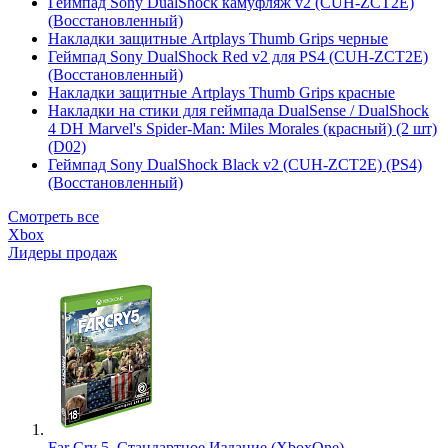
Геймпад Sony DualShock камуфляж v2 (CUH-ZCT2E)
(Восстановленный)
Накладки защитные Artplays Thumb Grips черные
Геймпад Sony DualShock Red v2 для PS4 (CUH-ZCT2E)
(Восстановленный)
Накладки защитные Artplays Thumb Grips красные
Накладки на стики для геймпада DualSense / DualShock
4 DH Marvel's Spider-Man: Miles Morales (красный) (2 шт)
(D02)
Геймпад Sony DualShock Black v2 (CUH-ZCT2E) (PS4)
(Восстановленный)
Смотреть все
Xbox
Лидеры продаж
Far Cry 5. Стандартное Издание (XboxOne)