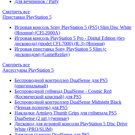
Для вечеринок / Party
Смотреть все
Приставки PlayStation 5
Игровая консоль Sony PlayStation 5 (PS5) Slim Disc White
(Япония) (CFI-2000A)
Игровая консоль PlayStation 5 Pro - Digital Edition (без
дисковода) (model CFI-7000) (R-3) (Япония)
Игровая приставка Sony PlayStation 5 Slim (с
дисководом) (GameReplay)
Смотреть все
Аксессуары PlayStation 5
Беспроводной контроллер DualSense для PS5
(оригинальный)
Беспроводной геймпад DualSense - Cosmic Red
(Космический красный) для PS5
Беспроводной контроллер DualSense Midnight Black
(Черная полночь) для PS5
Накладки Artplays Thumb Grips для геймпада PS5
DualSense (2 шт.) (черные)
Дисковод для игровой консоли PlayStation 5 Disc Drive
White (PRO/SLIM)
Зарядная станция DualSense для PS5