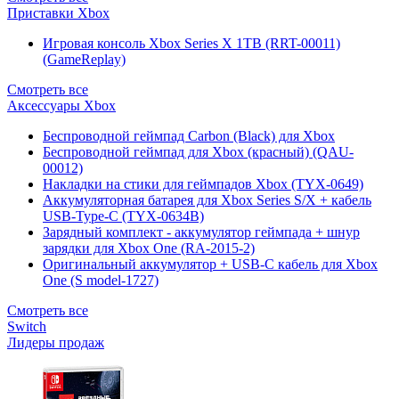
Приставки Xbox
Игровая консоль Xbox Series X 1TB (RRT-00011)
(GameReplay)
Смотреть все
Аксессуары Xbox
Беспроводной геймпад Carbon (Black) для Xbox
Беспроводной геймпад для Xbox (красный) (QAU-
00012)
Накладки на стики для геймпадов Xbox (TYX-0649)
Аккумуляторная батарея для Xbox Series S/X + кабель
USB-Type-C (TYX-0634B)
Зарядный комплект - аккумулятор геймпада + шнур
зарядки для Xbox One (RA-2015-2)
Оригинальный аккумулятор + USB-C кабель для Xbox
One (S model-1727)
Смотреть все
Switch
Лидеры продаж