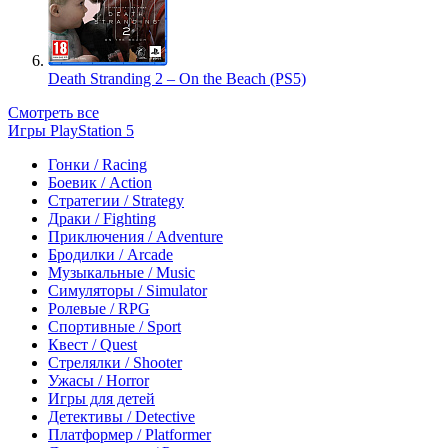
Death Stranding 2 – On the Beach (PS5)
Смотреть все
Игры PlayStation 5
Гонки / Racing
Боевик / Action
Стратегии / Strategy
Драки / Fighting
Приключения / Adventure
Бродилки / Arcade
Музыкальные / Music
Симуляторы / Simulator
Ролевые / RPG
Спортивные / Sport
Квест / Quest
Стрелялки / Shooter
Ужасы / Horror
Игры для детей
Детективы / Detective
Платформер / Platformer