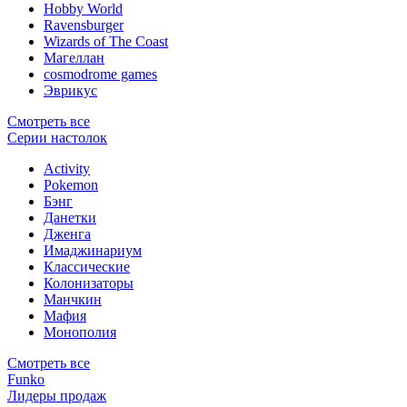
Hobby World
Ravensburger
Wizards of The Coast
Магеллан
сosmodrome games
Эврикус
Смотреть все
Серии настолок
Activity
Pokemon
Бэнг
Данетки
Дженга
Имаджинариум
Классические
Колонизаторы
Манчкин
Мафия
Монополия
Смотреть все
Funko
Лидеры продаж