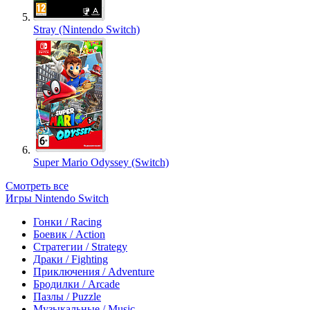
Stray (Nintendo Switch)
Super Mario Odyssey (Switch)
Смотреть все
Игры Nintendo Switch
Гонки / Racing
Боевик / Action
Стратегии / Strategy
Драки / Fighting
Приключения / Adventure
Бродилки / Arcade
Пазлы / Puzzle
Музыкальные / Music