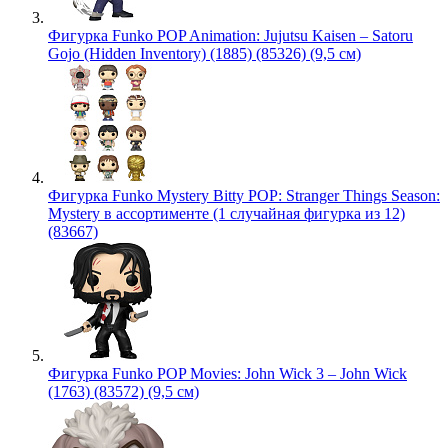
Фигурка Funko POP Animation: Jujutsu Kaisen – Satoru
Gojo (Hidden Inventory) (1885) (85326) (9,5 см)
Фигурка Funko Mystery Bitty POP: Stranger Things Season:
Mystery в ассортименте (1 случайная фигурка из 12)
(83667)
Фигурка Funko POP Movies: John Wick 3 – John Wick
(1763) (83572) (9,5 см)