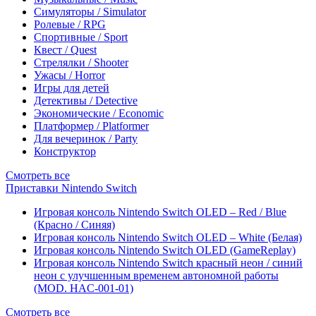
Симуляторы / Simulator
Ролевые / RPG
Спортивные / Sport
Квест / Quest
Стрелялки / Shooter
Ужасы / Horror
Игры для детей
Детективы / Detective
Экономические / Economic
Платформер / Platformer
Для вечеринок / Party
Конструктор
Смотреть все
Приставки Nintendo Switch
Игровая консоль Nintendo Switch OLED – Red / Blue
(Красно / Синяя)
Игровая консоль Nintendo Switch OLED – White (Белая)
Игровая консоль Nintendo Switch OLED (GameReplay)
Игровая консоль Nintendo Switch красный неон / синий
неон с улучшенным временем автономной работы
(MOD. HAC-001-01)
Смотреть все