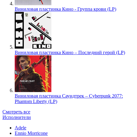
Виниловая пластинка Кино - Группа крови (LP)
Виниловая пластинка Кино – Последний герой (LP)
Виниловая пластинка Саундтрек – Cyberpunk 2077:
Phantom Liberty (LP)
Смотреть все
Исполнители
Adele
Ennio Morricone