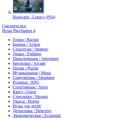
Hogwarts - Legacy (PS4)
Смотреть все
Игры PlayStation 4
Гонки / Racing
Боевик / Action
Стратегии / Strategy
Драки / Fighting
Приключения / Adventure
Бродилки / Arcade
Пазлы / Puzzle
Музыкальные / Music
Симуляторы / Simulator
Ролевые / RPG
Спортивные / Sport
Квест / Quest
Стрелялки / Shooter
Ужасы / Horror
Игры для детей
Детективы / Detective
Экономические / Economic