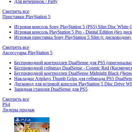
Для вечеринок / Party
Смотреть все
Приставки PlayStation 5
Игровая консоль Sony PlayStation 5 (PS5) Slim Disc White
Игровая консоль PlayStation 5 Pro - Digital Edition (без ди
Игровая приставка Sony PlayStation 5 Slim (с дисководом)
Смотреть все
Аксессуары PlayStation 5
Беспроводной контроллер DualSense для PS5 (оригиналь
Беспроводной геймпад DualSense - Cosmic Red (Космичес
Беспроводной контроллер DualSense Midnight Black (Черн
Накладки Artplays Thumb Grips для геймпада PS5 DualSens
Дисковод для игровой консоли PlayStation 5 Disc Drive W
Зарядная станция DualSense для PS5
Смотреть все
PS4
Лидеры продаж