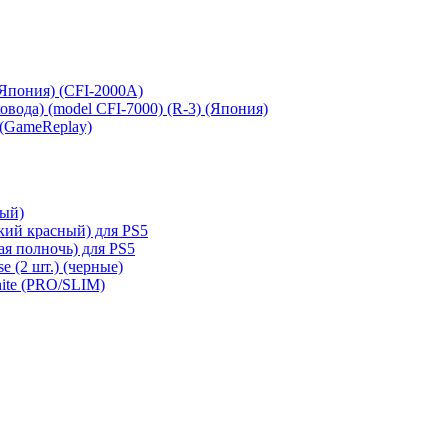
 (Япония) (CFI-2000A)
сковода) (model CFI-7000) (R-3) (Япония)
 (GameReplay)
ный)
кий красный) для PS5
ая полночь) для PS5
e (2 шт.) (черные)
hite (PRO/SLIM)