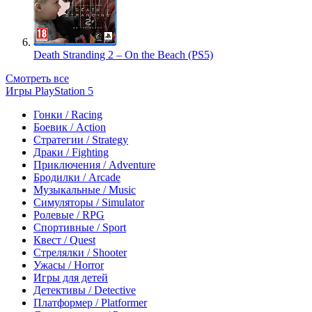
Death Stranding 2 – On the Beach (PS5)
Смотреть все
Игры PlayStation 5
Гонки / Racing
Боевик / Action
Стратегии / Strategy
Драки / Fighting
Приключения / Adventure
Бродилки / Arcade
Музыкальные / Music
Симуляторы / Simulator
Ролевые / RPG
Спортивные / Sport
Квест / Quest
Стрелялки / Shooter
Ужасы / Horror
Игры для детей
Детективы / Detective
Платформер / Platformer