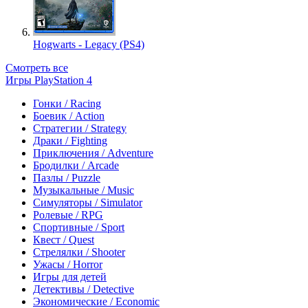
Hogwarts - Legacy (PS4)
Смотреть все
Игры PlayStation 4
Гонки / Racing
Боевик / Action
Стратегии / Strategy
Драки / Fighting
Приключения / Adventure
Бродилки / Arcade
Пазлы / Puzzle
Музыкальные / Music
Симуляторы / Simulator
Ролевые / RPG
Спортивные / Sport
Квест / Quest
Стрелялки / Shooter
Ужасы / Horror
Игры для детей
Детективы / Detective
Экономические / Economic