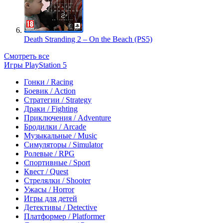
Death Stranding 2 – On the Beach (PS5)
Смотреть все
Игры PlayStation 5
Гонки / Racing
Боевик / Action
Стратегии / Strategy
Драки / Fighting
Приключения / Adventure
Бродилки / Arcade
Музыкальные / Music
Симуляторы / Simulator
Ролевые / RPG
Спортивные / Sport
Квест / Quest
Стрелялки / Shooter
Ужасы / Horror
Игры для детей
Детективы / Detective
Платформер / Platformer