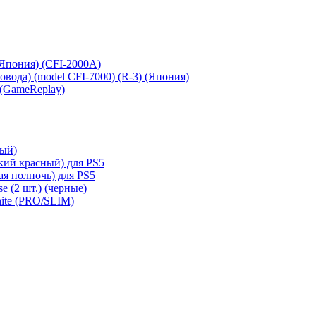
 (Япония) (CFI-2000A)
сковода) (model CFI-7000) (R-3) (Япония)
 (GameReplay)
ный)
кий красный) для PS5
ая полночь) для PS5
e (2 шт.) (черные)
hite (PRO/SLIM)