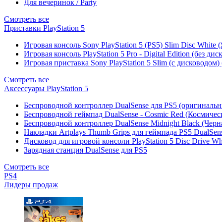
Для вечеринок / Party
Смотреть все
Приставки PlayStation 5
Игровая консоль Sony PlayStation 5 (PS5) Slim Disc White
Игровая консоль PlayStation 5 Pro - Digital Edition (без ди
Игровая приставка Sony PlayStation 5 Slim (с дисководом)
Смотреть все
Аксессуары PlayStation 5
Беспроводной контроллер DualSense для PS5 (оригиналь
Беспроводной геймпад DualSense - Cosmic Red (Космичес
Беспроводной контроллер DualSense Midnight Black (Черн
Накладки Artplays Thumb Grips для геймпада PS5 DualSens
Дисковод для игровой консоли PlayStation 5 Disc Drive W
Зарядная станция DualSense для PS5
Смотреть все
PS4
Лидеры продаж