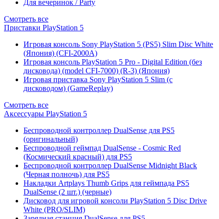
Для вечеринок / Party
Смотреть все
Приставки PlayStation 5
Игровая консоль Sony PlayStation 5 (PS5) Slim Disc White
(Япония) (CFI-2000A)
Игровая консоль PlayStation 5 Pro - Digital Edition (без
дисковода) (model CFI-7000) (R-3) (Япония)
Игровая приставка Sony PlayStation 5 Slim (с
дисководом) (GameReplay)
Смотреть все
Аксессуары PlayStation 5
Беспроводной контроллер DualSense для PS5
(оригинальный)
Беспроводной геймпад DualSense - Cosmic Red
(Космический красный) для PS5
Беспроводной контроллер DualSense Midnight Black
(Черная полночь) для PS5
Накладки Artplays Thumb Grips для геймпада PS5
DualSense (2 шт.) (черные)
Дисковод для игровой консоли PlayStation 5 Disc Drive
White (PRO/SLIM)
Зарядная станция DualSense для PS5