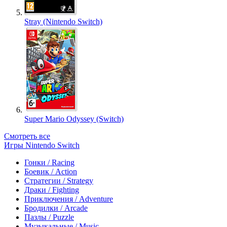
Stray (Nintendo Switch)
Super Mario Odyssey (Switch)
Смотреть все
Игры Nintendo Switch
Гонки / Racing
Боевик / Action
Стратегии / Strategy
Драки / Fighting
Приключения / Adventure
Бродилки / Arcade
Пазлы / Puzzle
Музыкальные / Music