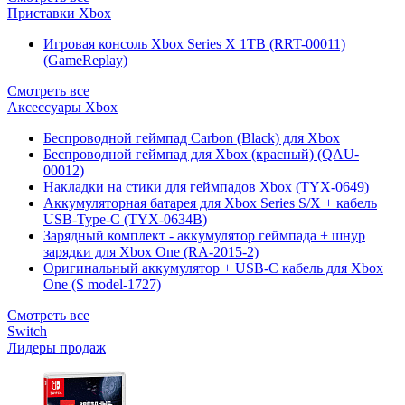
Приставки Xbox
Игровая консоль Xbox Series X 1TB (RRT-00011)
(GameReplay)
Смотреть все
Аксессуары Xbox
Беспроводной геймпад Carbon (Black) для Xbox
Беспроводной геймпад для Xbox (красный) (QAU-
00012)
Накладки на стики для геймпадов Xbox (TYX-0649)
Аккумуляторная батарея для Xbox Series S/X + кабель
USB-Type-C (TYX-0634B)
Зарядный комплект - аккумулятор геймпада + шнур
зарядки для Xbox One (RA-2015-2)
Оригинальный аккумулятор + USB-C кабель для Xbox
One (S model-1727)
Смотреть все
Switch
Лидеры продаж