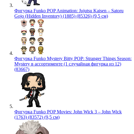
Фигурка Funko POP Animation: Jujutsu Kaisen – Satoru
Gojo (Hidden Inventory) (1885) (85326) (9,5 см)
Фигурка Funko Mystery Bitty POP: Stranger Things Season:
Mystery в ассортименте (1 случайная фигурка из 12)
(83667)
Фигурка Funko POP Movies: John Wick 3 – John Wick
(1763) (83572) (9,5 см)