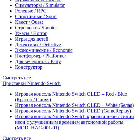
Симуляторы / Simulator
Ролевые / RPG
Спортивные / Sport
Квест / Quest
Стрелялки / Shooter
Ужасы / Horror
Игры для детей
Детективы / Detective
Экономические / Economic
Платформер / Platformer
Для вечеринок / Party
Конструктор
Смотреть все
Приставки Nintendo Switch
Игровая консоль Nintendo Switch OLED – Red / Blue
(Красно / Синяя)
Игровая консоль Nintendo Switch OLED – White (Белая)
Игровая консоль Nintendo Switch OLED (GameReplay)
Игровая консоль Nintendo Switch красный неон / синий
неон с улучшенным временем автономной работы
(MOD. HAC-001-01)
Смотреть все