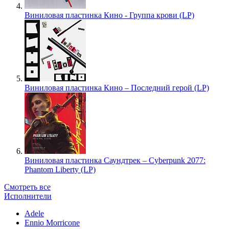
Виниловая пластинка Кино - Группа крови (LP)
Виниловая пластинка Кино – Последний герой (LP)
Виниловая пластинка Саундтрек – Cyberpunk 2077:
Phantom Liberty (LP)
Смотреть все
Исполнители
Adele
Ennio Morricone