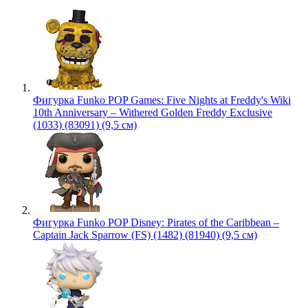
Фигурка Funko POP Games: Five Nights at Freddy's Wiki
10th Anniversary – Withered Golden Freddy Exclusive
(1033) (83091) (9,5 см)
Фигурка Funko POP Disney: Pirates of the Caribbean –
Captain Jack Sparrow (FS) (1482) (81940) (9,5 см)