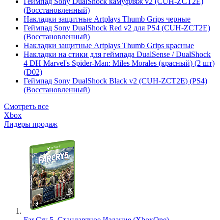
Геймпад Sony DualShock камуфляж v2 (CUH-ZCT2E)
(Восстановленный)
Накладки защитные Artplays Thumb Grips черные
Геймпад Sony DualShock Red v2 для PS4 (CUH-ZCT2E)
(Восстановленный)
Накладки защитные Artplays Thumb Grips красные
Накладки на стики для геймпада DualSense / DualShock
4 DH Marvel's Spider-Man: Miles Morales (красный) (2 шт)
(D02)
Геймпад Sony DualShock Black v2 (CUH-ZCT2E) (PS4)
(Восстановленный)
Смотреть все
Xbox
Лидеры продаж
Far Cry 5. Стандартное Издание (XboxOne)