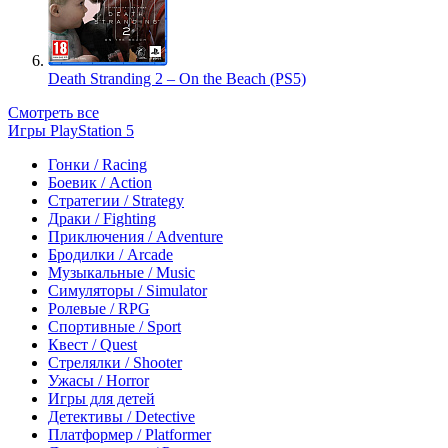
Death Stranding 2 – On the Beach (PS5)
Смотреть все
Игры PlayStation 5
Гонки / Racing
Боевик / Action
Стратегии / Strategy
Драки / Fighting
Приключения / Adventure
Бродилки / Arcade
Музыкальные / Music
Симуляторы / Simulator
Ролевые / RPG
Спортивные / Sport
Квест / Quest
Стрелялки / Shooter
Ужасы / Horror
Игры для детей
Детективы / Detective
Платформер / Platformer