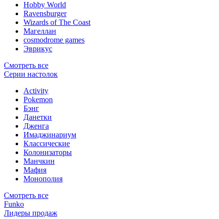
Hobby World
Ravensburger
Wizards of The Coast
Магеллан
сosmodrome games
Эврикус
Смотреть все
Серии настолок
Activity
Pokemon
Бэнг
Данетки
Дженга
Имаджинариум
Классические
Колонизаторы
Манчкин
Мафия
Монополия
Смотреть все
Funko
Лидеры продаж