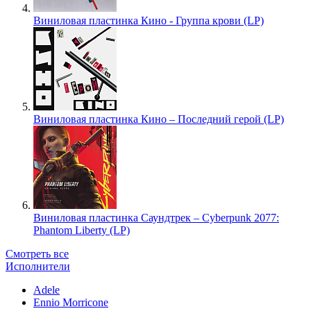
Виниловая пластинка Кино - Группа крови (LP)
Виниловая пластинка Кино – Последний герой (LP)
Виниловая пластинка Саундтрек – Cyberpunk 2077:
Phantom Liberty (LP)
Смотреть все
Исполнители
Adele
Ennio Morricone