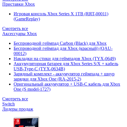
Приставки Xbox
Игровая консоль Xbox Series X 1TB (RRT-00011)
(GameReplay)
Смотреть все
Аксессуары Xbox
Беспроводной геймпад Carbon (Black) для Xbox
Беспроводной геймпад для Xbox (красный) (QAU-
00012)
Накладки на стики для геймпадов Xbox (TYX-0649)
Аккумуляторная батарея для Xbox Series S/X + кабель
USB-Type-C (TYX-0634B)
Зарядный комплект - аккумулятор геймпада + шнур
зарядки для Xbox One (RA-2015-2)
Оригинальный аккумулятор + USB-C кабель для Xbox
One (S model-1727)
Смотреть все
Switch
Лидеры продаж