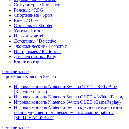
Симуляторы / Simulator
Ролевые / RPG
Спортивные / Sport
Квест / Quest
Стрелялки / Shooter
Ужасы / Horror
Игры для детей
Детективы / Detective
Экономические / Economic
Платформер / Platformer
Для вечеринок / Party
Конструктор
Смотреть все
Приставки Nintendo Switch
Игровая консоль Nintendo Switch OLED – Red / Blue
(Красно / Синяя)
Игровая консоль Nintendo Switch OLED – White (Белая)
Игровая консоль Nintendo Switch OLED (GameReplay)
Игровая консоль Nintendo Switch красный неон / синий
неон с улучшенным временем автономной работы
(MOD. HAC-001-01)
Смотреть все