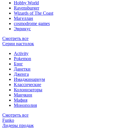
Hobby World
Ravensburger
Wizards of The Coast
Магеллан
сosmodrome games
Эврикус
Смотреть все
Серии настолок
Activity
Pokemon
Бэнг
Данетки
Дженга
Имаджинариум
Классические
Колонизаторы
Манчкин
Мафия
Монополия
Смотреть все
Funko
Лидеры продаж