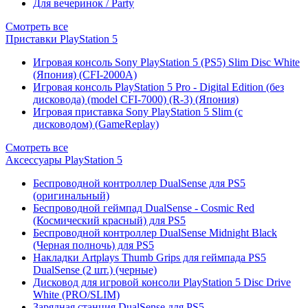
Для вечеринок / Party
Смотреть все
Приставки PlayStation 5
Игровая консоль Sony PlayStation 5 (PS5) Slim Disc White
(Япония) (CFI-2000A)
Игровая консоль PlayStation 5 Pro - Digital Edition (без
дисковода) (model CFI-7000) (R-3) (Япония)
Игровая приставка Sony PlayStation 5 Slim (с
дисководом) (GameReplay)
Смотреть все
Аксессуары PlayStation 5
Беспроводной контроллер DualSense для PS5
(оригинальный)
Беспроводной геймпад DualSense - Cosmic Red
(Космический красный) для PS5
Беспроводной контроллер DualSense Midnight Black
(Черная полночь) для PS5
Накладки Artplays Thumb Grips для геймпада PS5
DualSense (2 шт.) (черные)
Дисковод для игровой консоли PlayStation 5 Disc Drive
White (PRO/SLIM)
Зарядная станция DualSense для PS5