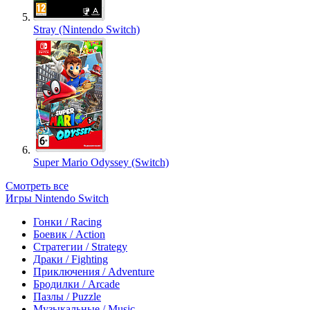
Stray (Nintendo Switch)
Super Mario Odyssey (Switch)
Смотреть все
Игры Nintendo Switch
Гонки / Racing
Боевик / Action
Стратегии / Strategy
Драки / Fighting
Приключения / Adventure
Бродилки / Arcade
Пазлы / Puzzle
Музыкальные / Music