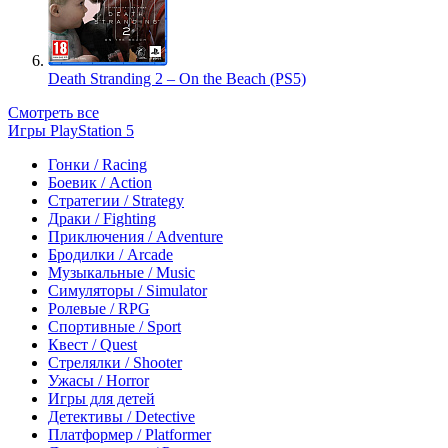
Death Stranding 2 – On the Beach (PS5)
Смотреть все
Игры PlayStation 5
Гонки / Racing
Боевик / Action
Стратегии / Strategy
Драки / Fighting
Приключения / Adventure
Бродилки / Arcade
Музыкальные / Music
Симуляторы / Simulator
Ролевые / RPG
Спортивные / Sport
Квест / Quest
Стрелялки / Shooter
Ужасы / Horror
Игры для детей
Детективы / Detective
Платформер / Platformer