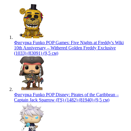
Фигурка Funko POP Games: Five Nights at Freddy's Wiki
10th Anniversary – Withered Golden Freddy Exclusive
(1033) (83091) (9,5 см)
Фигурка Funko POP Disney: Pirates of the Caribbean –
Captain Jack Sparrow (FS) (1482) (81940) (9,5 см)