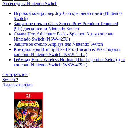
Аксессуары Nintendo Switch
Игровой контроллер Joy-Con красный синий (Nintendo
Switch)
Защитное стекло Glass Screen Pro+ Premium Tempered
(9H) для консоли Nintendo Switch
Сумка Hori Adventure Pack - Splatoon 3 для консоли
Nintendo Switch (NSW-425U)
Защитное стекло Artplays для Nintendo Switch
Контроллеры Hori Split Pad Pro (Lucario & Pikachu) для
консоли Nintendo Switch (NSW-414U)
Геймпад Hori - Wireless Horipad (The Legend of Zelda) для
консоли Nintendo Switch (NSW-479U)
Смотреть все
Switch 2
Лидеры продаж