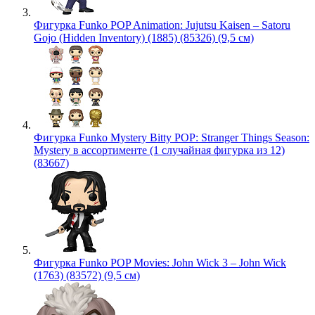
Фигурка Funko POP Animation: Jujutsu Kaisen – Satoru
Gojo (Hidden Inventory) (1885) (85326) (9,5 см)
Фигурка Funko Mystery Bitty POP: Stranger Things Season:
Mystery в ассортименте (1 случайная фигурка из 12)
(83667)
Фигурка Funko POP Movies: John Wick 3 – John Wick
(1763) (83572) (9,5 см)