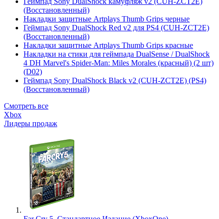
Геймпад Sony DualShock камуфляж v2 (CUH-ZCT2E)
(Восстановленный)
Накладки защитные Artplays Thumb Grips черные
Геймпад Sony DualShock Red v2 для PS4 (CUH-ZCT2E)
(Восстановленный)
Накладки защитные Artplays Thumb Grips красные
Накладки на стики для геймпада DualSense / DualShock
4 DH Marvel's Spider-Man: Miles Morales (красный) (2 шт)
(D02)
Геймпад Sony DualShock Black v2 (CUH-ZCT2E) (PS4)
(Восстановленный)
Смотреть все
Xbox
Лидеры продаж
Far Cry 5. Стандартное Издание (XboxOne)