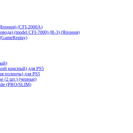
 (Япония) (CFI-2000A)
сковода) (model CFI-7000) (R-3) (Япония)
 (GameReplay)
ный)
кий красный) для PS5
ая полночь) для PS5
e (2 шт.) (черные)
hite (PRO/SLIM)