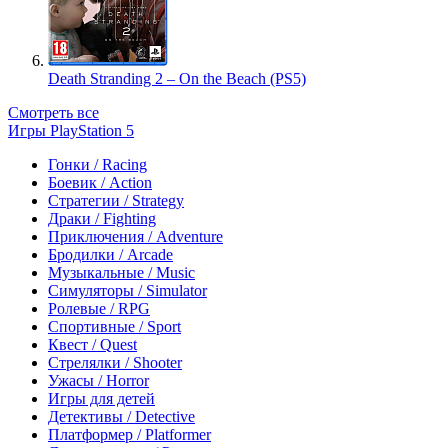
Death Stranding 2 – On the Beach (PS5)
Смотреть все
Игры PlayStation 5
Гонки / Racing
Боевик / Action
Стратегии / Strategy
Драки / Fighting
Приключения / Adventure
Бродилки / Arcade
Музыкальные / Music
Симуляторы / Simulator
Ролевые / RPG
Спортивные / Sport
Квест / Quest
Стрелялки / Shooter
Ужасы / Horror
Игры для детей
Детективы / Detective
Платформер / Platformer