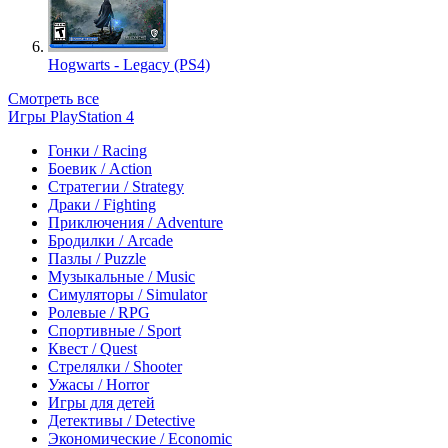
Hogwarts - Legacy (PS4)
Смотреть все
Игры PlayStation 4
Гонки / Racing
Боевик / Action
Стратегии / Strategy
Драки / Fighting
Приключения / Adventure
Бродилки / Arcade
Пазлы / Puzzle
Музыкальные / Music
Симуляторы / Simulator
Ролевые / RPG
Спортивные / Sport
Квест / Quest
Стрелялки / Shooter
Ужасы / Horror
Игры для детей
Детективы / Detective
Экономические / Economic