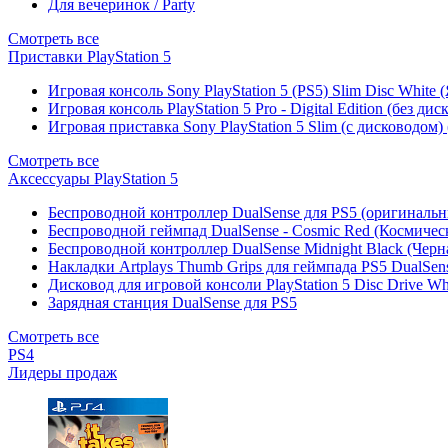
Для вечеринок / Party
Смотреть все
Приставки PlayStation 5
Игровая консоль Sony PlayStation 5 (PS5) Slim Disc White
Игровая консоль PlayStation 5 Pro - Digital Edition (без ди
Игровая приставка Sony PlayStation 5 Slim (с дисководом)
Смотреть все
Аксессуары PlayStation 5
Беспроводной контроллер DualSense для PS5 (оригиналь
Беспроводной геймпад DualSense - Cosmic Red (Космичес
Беспроводной контроллер DualSense Midnight Black (Черн
Накладки Artplays Thumb Grips для геймпада PS5 DualSens
Дисковод для игровой консоли PlayStation 5 Disc Drive W
Зарядная станция DualSense для PS5
Смотреть все
PS4
Лидеры продаж