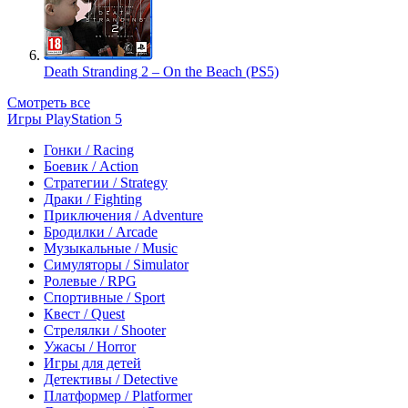
Death Stranding 2 – On the Beach (PS5)
Смотреть все
Игры PlayStation 5
Гонки / Racing
Боевик / Action
Стратегии / Strategy
Драки / Fighting
Приключения / Adventure
Бродилки / Arcade
Музыкальные / Music
Симуляторы / Simulator
Ролевые / RPG
Спортивные / Sport
Квест / Quest
Стрелялки / Shooter
Ужасы / Horror
Игры для детей
Детективы / Detective
Платформер / Platformer