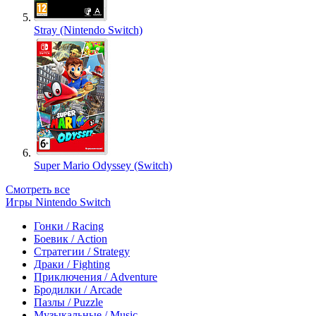
Stray (Nintendo Switch)
Super Mario Odyssey (Switch)
Смотреть все
Игры Nintendo Switch
Гонки / Racing
Боевик / Action
Стратегии / Strategy
Драки / Fighting
Приключения / Adventure
Бродилки / Arcade
Пазлы / Puzzle
Музыкальные / Music