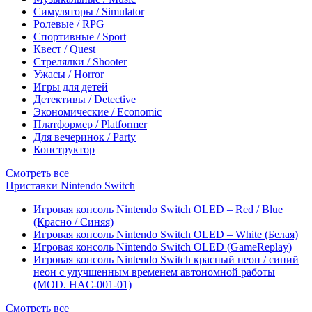
Симуляторы / Simulator
Ролевые / RPG
Спортивные / Sport
Квест / Quest
Стрелялки / Shooter
Ужасы / Horror
Игры для детей
Детективы / Detective
Экономические / Economic
Платформер / Platformer
Для вечеринок / Party
Конструктор
Смотреть все
Приставки Nintendo Switch
Игровая консоль Nintendo Switch OLED – Red / Blue
(Красно / Синяя)
Игровая консоль Nintendo Switch OLED – White (Белая)
Игровая консоль Nintendo Switch OLED (GameReplay)
Игровая консоль Nintendo Switch красный неон / синий
неон с улучшенным временем автономной работы
(MOD. HAC-001-01)
Смотреть все