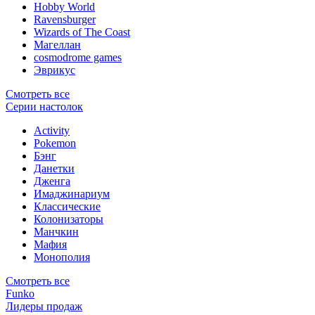
Hobby World
Ravensburger
Wizards of The Coast
Магеллан
сosmodrome games
Эврикус
Смотреть все
Серии настолок
Activity
Pokemon
Бэнг
Данетки
Дженга
Имаджинариум
Классические
Колонизаторы
Манчкин
Мафия
Монополия
Смотреть все
Funko
Лидеры продаж