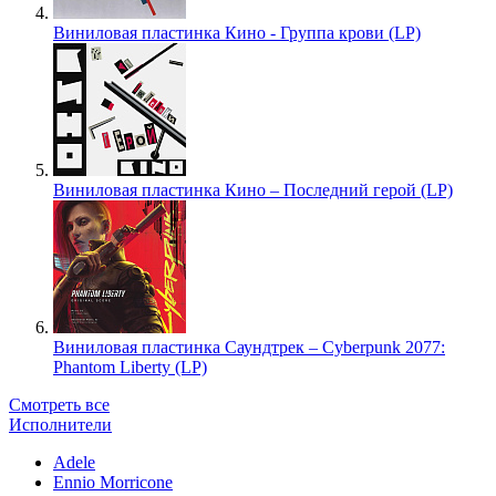
Виниловая пластинка Кино - Группа крови (LP)
Виниловая пластинка Кино – Последний герой (LP)
Виниловая пластинка Саундтрек – Cyberpunk 2077:
Phantom Liberty (LP)
Смотреть все
Исполнители
Adele
Ennio Morricone