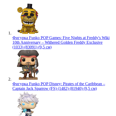
Фигурка Funko POP Games: Five Nights at Freddy's Wiki
10th Anniversary – Withered Golden Freddy Exclusive
(1033) (83091) (9,5 см)
Фигурка Funko POP Disney: Pirates of the Caribbean –
Captain Jack Sparrow (FS) (1482) (81940) (9,5 см)