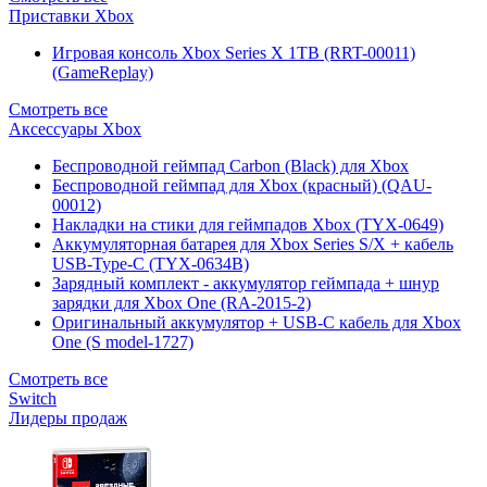
Приставки Xbox
Игровая консоль Xbox Series X 1TB (RRT-00011)
(GameReplay)
Смотреть все
Аксессуары Xbox
Беспроводной геймпад Carbon (Black) для Xbox
Беспроводной геймпад для Xbox (красный) (QAU-
00012)
Накладки на стики для геймпадов Xbox (TYX-0649)
Аккумуляторная батарея для Xbox Series S/X + кабель
USB-Type-C (TYX-0634B)
Зарядный комплект - аккумулятор геймпада + шнур
зарядки для Xbox One (RA-2015-2)
Оригинальный аккумулятор + USB-C кабель для Xbox
One (S model-1727)
Смотреть все
Switch
Лидеры продаж