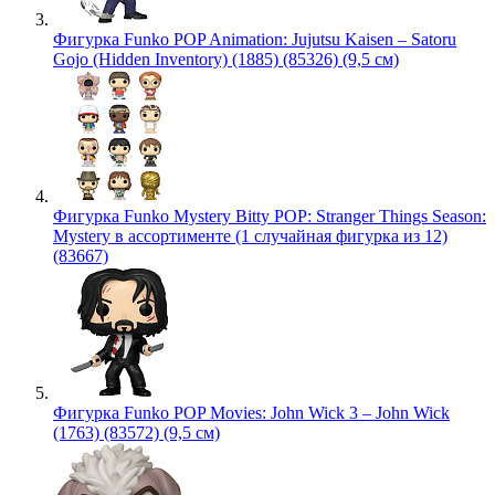
Фигурка Funko POP Animation: Jujutsu Kaisen – Satoru
Gojo (Hidden Inventory) (1885) (85326) (9,5 см)
Фигурка Funko Mystery Bitty POP: Stranger Things Season:
Mystery в ассортименте (1 случайная фигурка из 12)
(83667)
Фигурка Funko POP Movies: John Wick 3 – John Wick
(1763) (83572) (9,5 см)