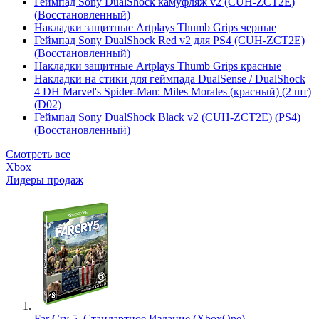
Геймпад Sony DualShock камуфляж v2 (CUH-ZCT2E)
(Восстановленный)
Накладки защитные Artplays Thumb Grips черные
Геймпад Sony DualShock Red v2 для PS4 (CUH-ZCT2E)
(Восстановленный)
Накладки защитные Artplays Thumb Grips красные
Накладки на стики для геймпада DualSense / DualShock
4 DH Marvel's Spider-Man: Miles Morales (красный) (2 шт)
(D02)
Геймпад Sony DualShock Black v2 (CUH-ZCT2E) (PS4)
(Восстановленный)
Смотреть все
Xbox
Лидеры продаж
Far Cry 5. Стандартное Издание (XboxOne)