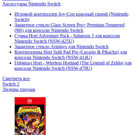
Аксессуары Nintendo Switch
Игровой контроллер Joy-Con красный синий (Nintendo
Switch)
Защитное стекло Glass Screen Pro+ Premium Tempered
(9H) для консоли Nintendo Switch
Сумка Hori Adventure Pack - Splatoon 3 для консоли
Nintendo Switch (NSW-425U)
Защитное стекло Artplays для Nintendo Switch
Контроллеры Hori Split Pad Pro (Lucario & Pikachu) для
консоли Nintendo Switch (NSW-414U)
Геймпад Hori - Wireless Horipad (The Legend of Zelda) для
консоли Nintendo Switch (NSW-479U)
Смотреть все
Switch 2
Лидеры продаж