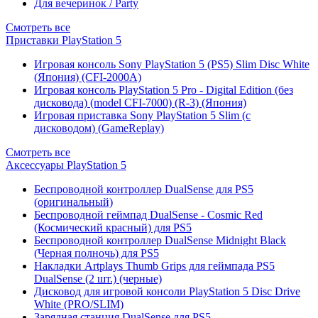
Для вечеринок / Party
Смотреть все
Приставки PlayStation 5
Игровая консоль Sony PlayStation 5 (PS5) Slim Disc White
(Япония) (CFI-2000A)
Игровая консоль PlayStation 5 Pro - Digital Edition (без
дисковода) (model CFI-7000) (R-3) (Япония)
Игровая приставка Sony PlayStation 5 Slim (с
дисководом) (GameReplay)
Смотреть все
Аксессуары PlayStation 5
Беспроводной контроллер DualSense для PS5
(оригинальный)
Беспроводной геймпад DualSense - Cosmic Red
(Космический красный) для PS5
Беспроводной контроллер DualSense Midnight Black
(Черная полночь) для PS5
Накладки Artplays Thumb Grips для геймпада PS5
DualSense (2 шт.) (черные)
Дисковод для игровой консоли PlayStation 5 Disc Drive
White (PRO/SLIM)
Зарядная станция DualSense для PS5