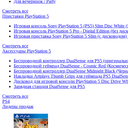
Для вечеринок / Party
Смотреть все
Приставки PlayStation 5
Игровая консоль Sony PlayStation 5 (PS5) Slim Disc White
Игровая консоль PlayStation 5 Pro - Digital Edition (без ди
Игровая приставка Sony PlayStation 5 Slim (с дисководом)
Смотреть все
Аксессуары PlayStation 5
Беспроводной контроллер DualSense для PS5 (оригиналь
Беспроводной геймпад DualSense - Cosmic Red (Космичес
Беспроводной контроллер DualSense Midnight Black (Черн
Накладки Artplays Thumb Grips для геймпада PS5 DualSens
Дисковод для игровой консоли PlayStation 5 Disc Drive W
Зарядная станция DualSense для PS5
Смотреть все
PS4
Лидеры продаж