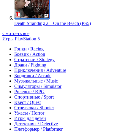
Death Stranding 2 – On the Beach (PS5)
Смотреть все
Игры PlayStation 5
Гонки / Racing
Боевик / Action
Стратегии / Strategy
Драки / Fighting
Приключения / Adventure
Бродилки / Arcade
Музыкальные / Music
Симуляторы / Simulator
Ролевые / RPG
Спортивные / Sport
Квест / Quest
Стрелялки / Shooter
Ужасы / Horror
Игры для детей
Детективы / Detective
Платформер / Platformer