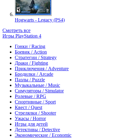
Hogwarts - Legacy (PS4)
Смотреть все
Игры PlayStation 4
Гонки / Racing
Боевик / Action
Стратегии / Strategy
Драки / Fighting
Приключения / Adventure
Бродилки / Arcade
Пазлы / Puzzle
Музыкальные / Music
Симуляторы / Simulator
Ролевые / RPG
Спортивные / Sport
Квест / Quest
Стрелялки / Shooter
Ужасы / Horror
Игры для детей
Детективы / Detective
Экономические / Economic