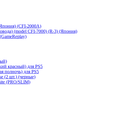
 (Япония) (CFI-2000A)
сковода) (model CFI-7000) (R-3) (Япония)
 (GameReplay)
ный)
кий красный) для PS5
ая полночь) для PS5
e (2 шт.) (черные)
hite (PRO/SLIM)