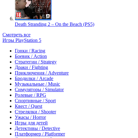
Death Stranding 2 – On the Beach (PS5)
Смотреть все
Игры PlayStation 5
Гонки / Racing
Боевик / Action
Стратегии / Strategy
Драки / Fighting
Приключения / Adventure
Бродилки / Arcade
Музыкальные / Music
Симуляторы / Simulator
Ролевые / RPG
Спортивные / Sport
Квест / Quest
Стрелялки / Shooter
Ужасы / Horror
Игры для детей
Детективы / Detective
Платформер / Platformer