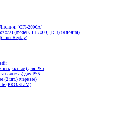
 (Япония) (CFI-2000A)
сковода) (model CFI-7000) (R-3) (Япония)
 (GameReplay)
ный)
кий красный) для PS5
ая полночь) для PS5
e (2 шт.) (черные)
hite (PRO/SLIM)