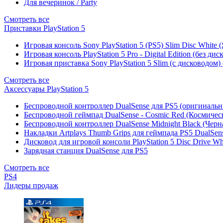
Для вечеринок / Party
Смотреть все
Приставки PlayStation 5
Игровая консоль Sony PlayStation 5 (PS5) Slim Disc White
Игровая консоль PlayStation 5 Pro - Digital Edition (без ди
Игровая приставка Sony PlayStation 5 Slim (с дисководом)
Смотреть все
Аксессуары PlayStation 5
Беспроводной контроллер DualSense для PS5 (оригиналь
Беспроводной геймпад DualSense - Cosmic Red (Космичес
Беспроводной контроллер DualSense Midnight Black (Черн
Накладки Artplays Thumb Grips для геймпада PS5 DualSens
Дисковод для игровой консоли PlayStation 5 Disc Drive W
Зарядная станция DualSense для PS5
Смотреть все
PS4
Лидеры продаж