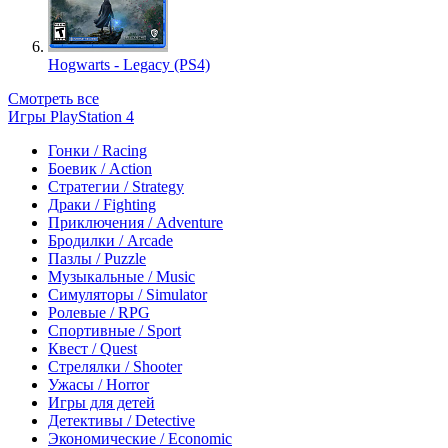
Hogwarts - Legacy (PS4)
Смотреть все
Игры PlayStation 4
Гонки / Racing
Боевик / Action
Стратегии / Strategy
Драки / Fighting
Приключения / Adventure
Бродилки / Arcade
Пазлы / Puzzle
Музыкальные / Music
Симуляторы / Simulator
Ролевые / RPG
Спортивные / Sport
Квест / Quest
Стрелялки / Shooter
Ужасы / Horror
Игры для детей
Детективы / Detective
Экономические / Economic