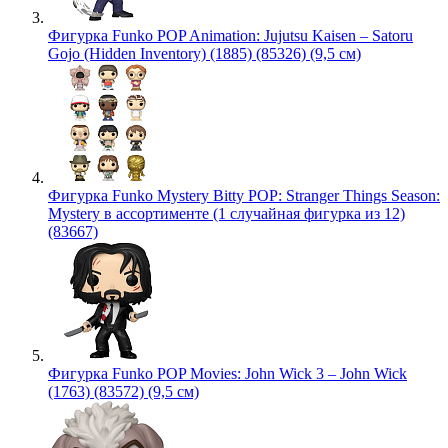
Фигурка Funko POP Animation: Jujutsu Kaisen – Satoru
Gojo (Hidden Inventory) (1885) (85326) (9,5 см)
Фигурка Funko Mystery Bitty POP: Stranger Things Season:
Mystery в ассортименте (1 случайная фигурка из 12)
(83667)
Фигурка Funko POP Movies: John Wick 3 – John Wick
(1763) (83572) (9,5 см)