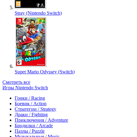
Stray (Nintendo Switch)
Super Mario Odyssey (Switch)
Смотреть все
Игры Nintendo Switch
Гонки / Racing
Боевик / Action
Стратегии / Strategy
Драки / Fighting
Приключения / Adventure
Бродилки / Arcade
Пазлы / Puzzle
Музыкальные / Music