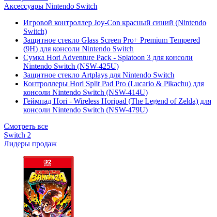
Аксессуары Nintendo Switch
Игровой контроллер Joy-Con красный синий (Nintendo
Switch)
Защитное стекло Glass Screen Pro+ Premium Tempered
(9H) для консоли Nintendo Switch
Сумка Hori Adventure Pack - Splatoon 3 для консоли
Nintendo Switch (NSW-425U)
Защитное стекло Artplays для Nintendo Switch
Контроллеры Hori Split Pad Pro (Lucario & Pikachu) для
консоли Nintendo Switch (NSW-414U)
Геймпад Hori - Wireless Horipad (The Legend of Zelda) для
консоли Nintendo Switch (NSW-479U)
Смотреть все
Switch 2
Лидеры продаж