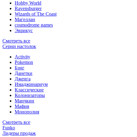
Hobby World
Ravensburger
Wizards of The Coast
Магеллан
сosmodrome games
Эврикус
Смотреть все
Серии настолок
Activity
Pokemon
Бэнг
Данетки
Дженга
Имаджинариум
Классические
Колонизаторы
Манчкин
Мафия
Монополия
Смотреть все
Funko
Лидеры продаж