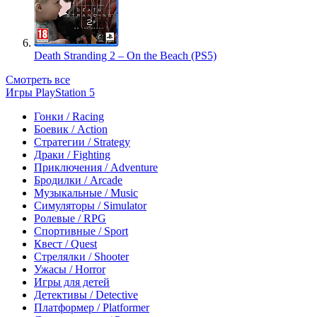
Death Stranding 2 – On the Beach (PS5)
Смотреть все
Игры PlayStation 5
Гонки / Racing
Боевик / Action
Стратегии / Strategy
Драки / Fighting
Приключения / Adventure
Бродилки / Arcade
Музыкальные / Music
Симуляторы / Simulator
Ролевые / RPG
Спортивные / Sport
Квест / Quest
Стрелялки / Shooter
Ужасы / Horror
Игры для детей
Детективы / Detective
Платформер / Platformer