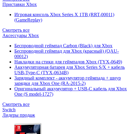
Приставки Xbox
Игровая консоль Xbox Series X 1TB (RRT-00011)
(GameReplay)
Смотреть все
Аксессуары Xbox
Беспроводной геймпад Carbon (Black) для Xbox
Беспроводной геймпад для Xbox (красный) (QAU-
00012)
Накладки на стики для геймпадов Xbox (TYX-0649)
Аккумуляторная батарея для Xbox Series S/X + кабель
USB-Type-C (TYX-0634B)
Зарядный комплект - аккумулятор геймпада + шнур
зарядки для Xbox One (RA-2015-2)
Оригинальный аккумулятор + USB-C кабель для Xbox
One (S model-1727)
Смотреть все
Switch
Лидеры продаж