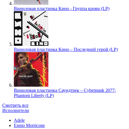
Виниловая пластинка Кино - Группа крови (LP)
Виниловая пластинка Кино – Последний герой (LP)
Виниловая пластинка Саундтрек – Cyberpunk 2077:
Phantom Liberty (LP)
Смотреть все
Исполнители
Adele
Ennio Morricone