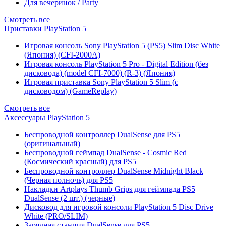
Для вечеринок / Party
Смотреть все
Приставки PlayStation 5
Игровая консоль Sony PlayStation 5 (PS5) Slim Disc White
(Япония) (CFI-2000A)
Игровая консоль PlayStation 5 Pro - Digital Edition (без
дисковода) (model CFI-7000) (R-3) (Япония)
Игровая приставка Sony PlayStation 5 Slim (с
дисководом) (GameReplay)
Смотреть все
Аксессуары PlayStation 5
Беспроводной контроллер DualSense для PS5
(оригинальный)
Беспроводной геймпад DualSense - Cosmic Red
(Космический красный) для PS5
Беспроводной контроллер DualSense Midnight Black
(Черная полночь) для PS5
Накладки Artplays Thumb Grips для геймпада PS5
DualSense (2 шт.) (черные)
Дисковод для игровой консоли PlayStation 5 Disc Drive
White (PRO/SLIM)
Зарядная станция DualSense для PS5