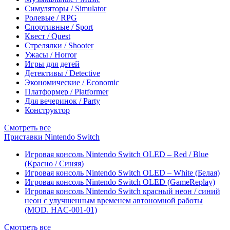
Симуляторы / Simulator
Ролевые / RPG
Спортивные / Sport
Квест / Quest
Стрелялки / Shooter
Ужасы / Horror
Игры для детей
Детективы / Detective
Экономические / Economic
Платформер / Platformer
Для вечеринок / Party
Конструктор
Смотреть все
Приставки Nintendo Switch
Игровая консоль Nintendo Switch OLED – Red / Blue
(Красно / Синяя)
Игровая консоль Nintendo Switch OLED – White (Белая)
Игровая консоль Nintendo Switch OLED (GameReplay)
Игровая консоль Nintendo Switch красный неон / синий
неон с улучшенным временем автономной работы
(MOD. HAC-001-01)
Смотреть все