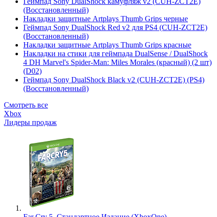
Геймпад Sony DualShock камуфляж v2 (CUH-ZCT2E)
(Восстановленный)
Накладки защитные Artplays Thumb Grips черные
Геймпад Sony DualShock Red v2 для PS4 (CUH-ZCT2E)
(Восстановленный)
Накладки защитные Artplays Thumb Grips красные
Накладки на стики для геймпада DualSense / DualShock
4 DH Marvel's Spider-Man: Miles Morales (красный) (2 шт)
(D02)
Геймпад Sony DualShock Black v2 (CUH-ZCT2E) (PS4)
(Восстановленный)
Смотреть все
Xbox
Лидеры продаж
Far Cry 5. Стандартное Издание (XboxOne)