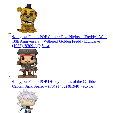
Фигурка Funko POP Games: Five Nights at Freddy's Wiki
10th Anniversary – Withered Golden Freddy Exclusive
(1033) (83091) (9,5 см)
Фигурка Funko POP Disney: Pirates of the Caribbean –
Captain Jack Sparrow (FS) (1482) (81940) (9,5 см)