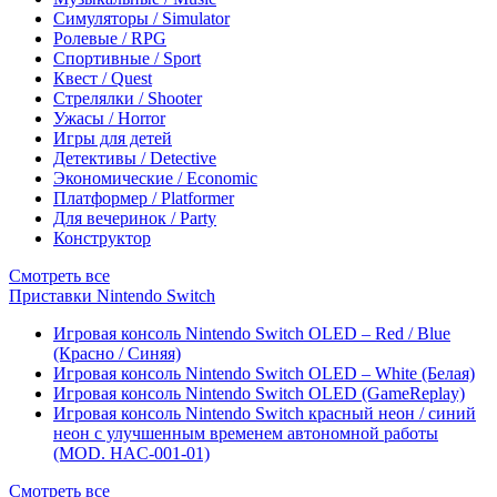
Симуляторы / Simulator
Ролевые / RPG
Спортивные / Sport
Квест / Quest
Стрелялки / Shooter
Ужасы / Horror
Игры для детей
Детективы / Detective
Экономические / Economic
Платформер / Platformer
Для вечеринок / Party
Конструктор
Смотреть все
Приставки Nintendo Switch
Игровая консоль Nintendo Switch OLED – Red / Blue
(Красно / Синяя)
Игровая консоль Nintendo Switch OLED – White (Белая)
Игровая консоль Nintendo Switch OLED (GameReplay)
Игровая консоль Nintendo Switch красный неон / синий
неон с улучшенным временем автономной работы
(MOD. HAC-001-01)
Смотреть все