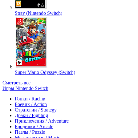
Stray (Nintendo Switch)
Super Mario Odyssey (Switch)
Смотреть все
Игры Nintendo Switch
Гонки / Racing
Боевик / Action
Стратегии / Strategy
Драки / Fighting
Приключения / Adventure
Бродилки / Arcade
Пазлы / Puzzle
Музыкальные / Music