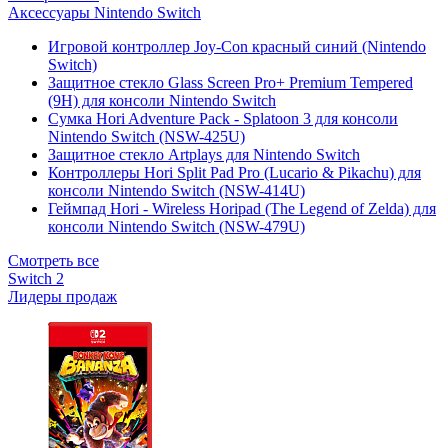
Аксессуары Nintendo Switch
Игровой контроллер Joy-Con красный синий (Nintendo
Switch)
Защитное стекло Glass Screen Pro+ Premium Tempered
(9H) для консоли Nintendo Switch
Сумка Hori Adventure Pack - Splatoon 3 для консоли
Nintendo Switch (NSW-425U)
Защитное стекло Artplays для Nintendo Switch
Контроллеры Hori Split Pad Pro (Lucario & Pikachu) для
консоли Nintendo Switch (NSW-414U)
Геймпад Hori - Wireless Horipad (The Legend of Zelda) для
консоли Nintendo Switch (NSW-479U)
Смотреть все
Switch 2
Лидеры продаж