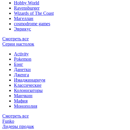
Hobby World
Ravensburger
Wizards of The Coast
Магеллан
сosmodrome games
Эврикус
Смотреть все
Серии настолок
Activity
Pokemon
Бэнг
Данетки
Дженга
Имаджинариум
Классические
Колонизаторы
Манчкин
Мафия
Монополия
Смотреть все
Funko
Лидеры продаж