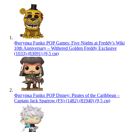
Фигурка Funko POP Games: Five Nights at Freddy's Wiki
10th Anniversary – Withered Golden Freddy Exclusive
(1033) (83091) (9,5 см)
Фигурка Funko POP Disney: Pirates of the Caribbean –
Captain Jack Sparrow (FS) (1482) (81940) (9,5 см)