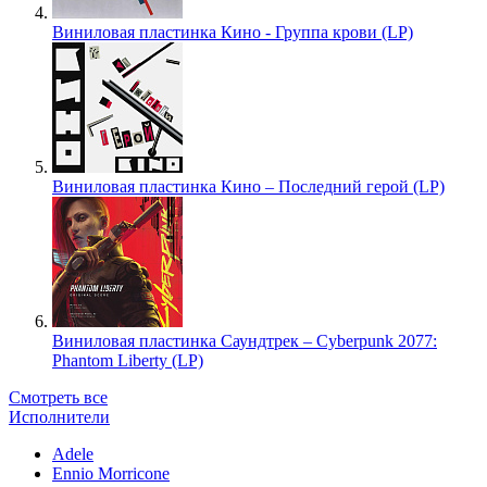
Виниловая пластинка Кино - Группа крови (LP)
Виниловая пластинка Кино – Последний герой (LP)
Виниловая пластинка Саундтрек – Cyberpunk 2077:
Phantom Liberty (LP)
Смотреть все
Исполнители
Adele
Ennio Morricone