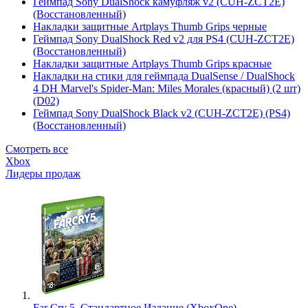
Геймпад Sony DualShock камуфляж v2 (CUH-ZCT2E)
(Восстановленный)
Накладки защитные Artplays Thumb Grips черные
Геймпад Sony DualShock Red v2 для PS4 (CUH-ZCT2E)
(Восстановленный)
Накладки защитные Artplays Thumb Grips красные
Накладки на стики для геймпада DualSense / DualShock
4 DH Marvel's Spider-Man: Miles Morales (красный) (2 шт)
(D02)
Геймпад Sony DualShock Black v2 (CUH-ZCT2E) (PS4)
(Восстановленный)
Смотреть все
Xbox
Лидеры продаж
Far Cry 5. Стандартное Издание (XboxOne)