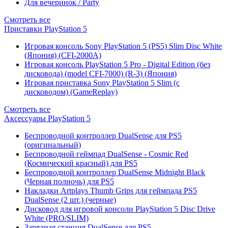
Для вечеринок / Party
Смотреть все
Приставки PlayStation 5
Игровая консоль Sony PlayStation 5 (PS5) Slim Disc White
(Япония) (CFI-2000A)
Игровая консоль PlayStation 5 Pro - Digital Edition (без
дисковода) (model CFI-7000) (R-3) (Япония)
Игровая приставка Sony PlayStation 5 Slim (с
дисководом) (GameReplay)
Смотреть все
Аксессуары PlayStation 5
Беспроводной контроллер DualSense для PS5
(оригинальный)
Беспроводной геймпад DualSense - Cosmic Red
(Космический красный) для PS5
Беспроводной контроллер DualSense Midnight Black
(Черная полночь) для PS5
Накладки Artplays Thumb Grips для геймпада PS5
DualSense (2 шт.) (черные)
Дисковод для игровой консоли PlayStation 5 Disc Drive
White (PRO/SLIM)
Зарядная станция DualSense для PS5