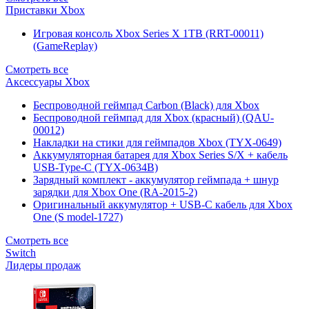
Приставки Xbox
Игровая консоль Xbox Series X 1TB (RRT-00011)
(GameReplay)
Смотреть все
Аксессуары Xbox
Беспроводной геймпад Carbon (Black) для Xbox
Беспроводной геймпад для Xbox (красный) (QAU-
00012)
Накладки на стики для геймпадов Xbox (TYX-0649)
Аккумуляторная батарея для Xbox Series S/X + кабель
USB-Type-C (TYX-0634B)
Зарядный комплект - аккумулятор геймпада + шнур
зарядки для Xbox One (RA-2015-2)
Оригинальный аккумулятор + USB-C кабель для Xbox
One (S model-1727)
Смотреть все
Switch
Лидеры продаж