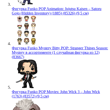
Фигурка Funko POP Animation: Jujutsu Kaisen – Satoru
Gojo (Hidden Inventory) (1885) (85326) (9,5 см)
Фигурка Funko Mystery Bitty POP: Stranger Things Season:
Mystery в ассортименте (1 случайная фигурка из 12)
(83667)
Фигурка Funko POP Movies: John Wick 3 – John Wick
(1763) (83572) (9,5 см)