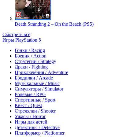
Death Stranding 2 – On the Beach (PS5)
Смотреть все
Игры PlayStation 5
Гонки / Racing
Боевик / Action
Стратегии / Strategy
Драки / Fighting
Приключения / Adventure
Бродилки / Arcade
Музыкальные / Music
Симуляторы / Simulator
Ролевые / RPG
Спортивные / Sport
Квест / Quest
Стрелялки / Shooter
Ужасы / Horror
Игры для детей
Детективы / Detective
Платформер / Platformer