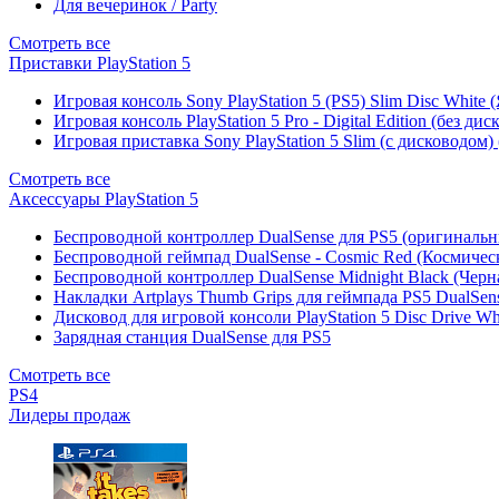
Для вечеринок / Party
Смотреть все
Приставки PlayStation 5
Игровая консоль Sony PlayStation 5 (PS5) Slim Disc White
Игровая консоль PlayStation 5 Pro - Digital Edition (без ди
Игровая приставка Sony PlayStation 5 Slim (с дисководом)
Смотреть все
Аксессуары PlayStation 5
Беспроводной контроллер DualSense для PS5 (оригиналь
Беспроводной геймпад DualSense - Cosmic Red (Космичес
Беспроводной контроллер DualSense Midnight Black (Черн
Накладки Artplays Thumb Grips для геймпада PS5 DualSens
Дисковод для игровой консоли PlayStation 5 Disc Drive W
Зарядная станция DualSense для PS5
Смотреть все
PS4
Лидеры продаж