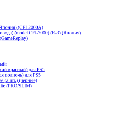
 (Япония) (CFI-2000A)
сковода) (model CFI-7000) (R-3) (Япония)
 (GameReplay)
ный)
кий красный) для PS5
ая полночь) для PS5
e (2 шт.) (черные)
hite (PRO/SLIM)