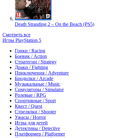
Death Stranding 2 – On the Beach (PS5)
Смотреть все
Игры PlayStation 5
Гонки / Racing
Боевик / Action
Стратегии / Strategy
Драки / Fighting
Приключения / Adventure
Бродилки / Arcade
Музыкальные / Music
Симуляторы / Simulator
Ролевые / RPG
Спортивные / Sport
Квест / Quest
Стрелялки / Shooter
Ужасы / Horror
Игры для детей
Детективы / Detective
Платформер / Platformer