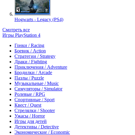
Hogwarts - Legacy (PS4)
Смотреть все
Игры PlayStation 4
Гонки / Racing
Боевик / Action
Стратегии / Strategy
Драки / Fighting
Приключения / Adventure
Бродилки / Arcade
Пазлы / Puzzle
Музыкальные / Music
Симуляторы / Simulator
Ролевые / RPG
Спортивные / Sport
Квест / Quest
Стрелялки / Shooter
Ужасы / Horror
Игры для детей
Детективы / Detective
Экономические / Economic