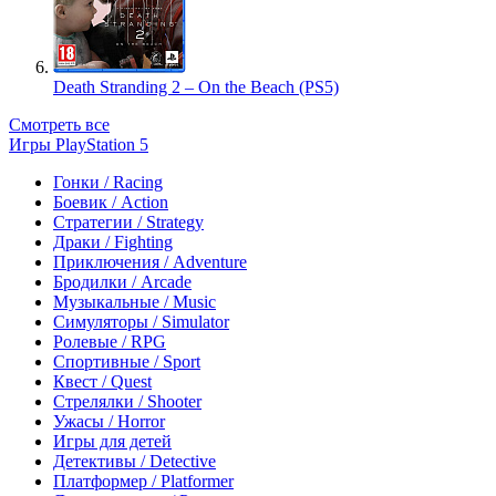
Death Stranding 2 – On the Beach (PS5)
Смотреть все
Игры PlayStation 5
Гонки / Racing
Боевик / Action
Стратегии / Strategy
Драки / Fighting
Приключения / Adventure
Бродилки / Arcade
Музыкальные / Music
Симуляторы / Simulator
Ролевые / RPG
Спортивные / Sport
Квест / Quest
Стрелялки / Shooter
Ужасы / Horror
Игры для детей
Детективы / Detective
Платформер / Platformer