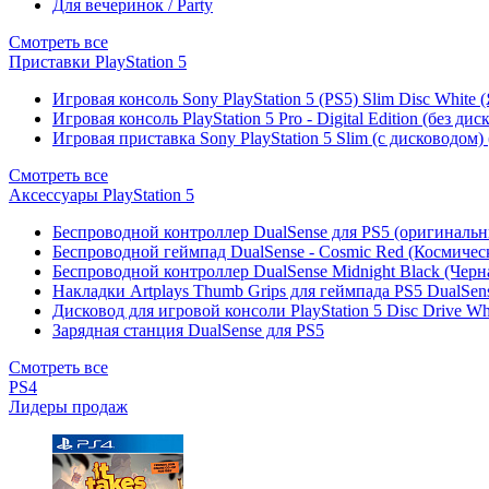
Для вечеринок / Party
Смотреть все
Приставки PlayStation 5
Игровая консоль Sony PlayStation 5 (PS5) Slim Disc White
Игровая консоль PlayStation 5 Pro - Digital Edition (без ди
Игровая приставка Sony PlayStation 5 Slim (с дисководом)
Смотреть все
Аксессуары PlayStation 5
Беспроводной контроллер DualSense для PS5 (оригиналь
Беспроводной геймпад DualSense - Cosmic Red (Космичес
Беспроводной контроллер DualSense Midnight Black (Черн
Накладки Artplays Thumb Grips для геймпада PS5 DualSens
Дисковод для игровой консоли PlayStation 5 Disc Drive W
Зарядная станция DualSense для PS5
Смотреть все
PS4
Лидеры продаж