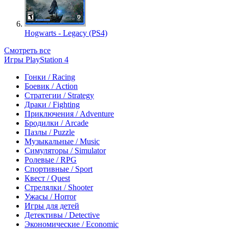
Hogwarts - Legacy (PS4)
Смотреть все
Игры PlayStation 4
Гонки / Racing
Боевик / Action
Стратегии / Strategy
Драки / Fighting
Приключения / Adventure
Бродилки / Arcade
Пазлы / Puzzle
Музыкальные / Music
Симуляторы / Simulator
Ролевые / RPG
Спортивные / Sport
Квест / Quest
Стрелялки / Shooter
Ужасы / Horror
Игры для детей
Детективы / Detective
Экономические / Economic