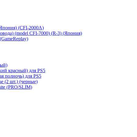
 (Япония) (CFI-2000A)
сковода) (model CFI-7000) (R-3) (Япония)
 (GameReplay)
ный)
кий красный) для PS5
ая полночь) для PS5
e (2 шт.) (черные)
hite (PRO/SLIM)