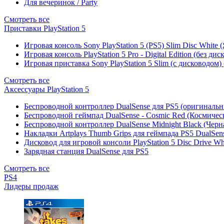
Для вечеринок / Party
Смотреть все
Приставки PlayStation 5
Игровая консоль Sony PlayStation 5 (PS5) Slim Disc White
Игровая консоль PlayStation 5 Pro - Digital Edition (без ди
Игровая приставка Sony PlayStation 5 Slim (с дисководом)
Смотреть все
Аксессуары PlayStation 5
Беспроводной контроллер DualSense для PS5 (оригиналь
Беспроводной геймпад DualSense - Cosmic Red (Космичес
Беспроводной контроллер DualSense Midnight Black (Черн
Накладки Artplays Thumb Grips для геймпада PS5 DualSens
Дисковод для игровой консоли PlayStation 5 Disc Drive W
Зарядная станция DualSense для PS5
Смотреть все
PS4
Лидеры продаж