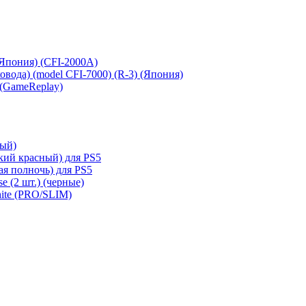
 (Япония) (CFI-2000A)
сковода) (model CFI-7000) (R-3) (Япония)
 (GameReplay)
ный)
кий красный) для PS5
ая полночь) для PS5
e (2 шт.) (черные)
hite (PRO/SLIM)