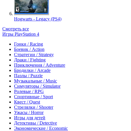
Hogwarts - Legacy (PS4)
Смотреть все
Игры PlayStation 4
Гонки / Racing
Боевик / Action
Стратегии / Strategy
Драки / Fighting
Приключения / Adventure
Бродилки / Arcade
Пазлы / Puzzle
Музыкальные / Music
Симуляторы / Simulator
Ролевые / RPG
Спортивные / Sport
Квест / Quest
Стрелялки / Shooter
Ужасы / Horror
Игры для детей
Детективы / Detective
Экономические / Economic