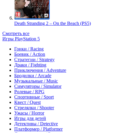
Death Stranding 2 – On the Beach (PS5)
Смотреть все
Игры PlayStation 5
Гонки / Racing
Боевик / Action
Стратегии / Strategy
Драки / Fighting
Приключения / Adventure
Бродилки / Arcade
Музыкальные / Music
Симуляторы / Simulator
Ролевые / RPG
Спортивные / Sport
Квест / Quest
Стрелялки / Shooter
Ужасы / Horror
Игры для детей
Детективы / Detective
Платформер / Platformer