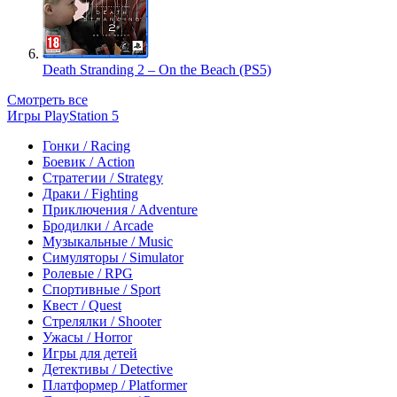
Death Stranding 2 – On the Beach (PS5)
Смотреть все
Игры PlayStation 5
Гонки / Racing
Боевик / Action
Стратегии / Strategy
Драки / Fighting
Приключения / Adventure
Бродилки / Arcade
Музыкальные / Music
Симуляторы / Simulator
Ролевые / RPG
Спортивные / Sport
Квест / Quest
Стрелялки / Shooter
Ужасы / Horror
Игры для детей
Детективы / Detective
Платформер / Platformer