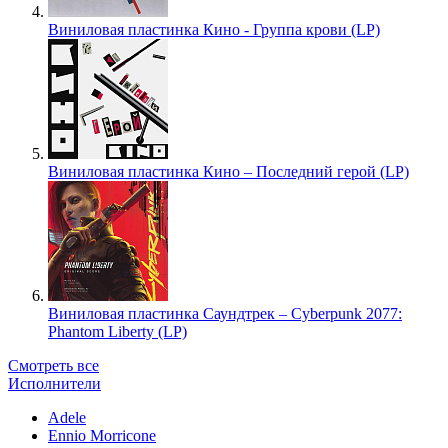
Виниловая пластинка Кино - Группа крови (LP)
Виниловая пластинка Кино – Последний герой (LP)
Виниловая пластинка Саундтрек – Cyberpunk 2077:
Phantom Liberty (LP)
Смотреть все
Исполнители
Adele
Ennio Morricone