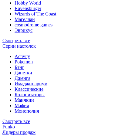
Hobby World
Ravensburger
Wizards of The Coast
Магеллан
сosmodrome games
Эврикус
Смотреть все
Серии настолок
Activity
Pokemon
Бэнг
Данетки
Дженга
Имаджинариум
Классические
Колонизаторы
Манчкин
Мафия
Монополия
Смотреть все
Funko
Лидеры продаж