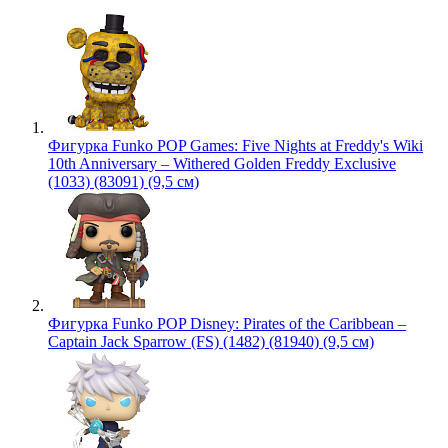
Фигурка Funko POP Games: Five Nights at Freddy's Wiki
10th Anniversary – Withered Golden Freddy Exclusive
(1033) (83091) (9,5 см)
Фигурка Funko POP Disney: Pirates of the Caribbean –
Captain Jack Sparrow (FS) (1482) (81940) (9,5 см)