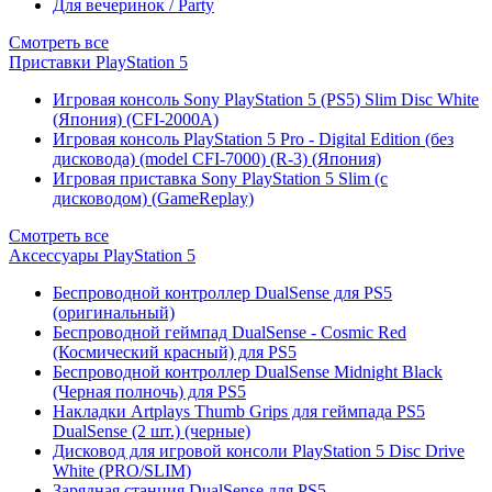
Для вечеринок / Party
Смотреть все
Приставки PlayStation 5
Игровая консоль Sony PlayStation 5 (PS5) Slim Disc White
(Япония) (CFI-2000A)
Игровая консоль PlayStation 5 Pro - Digital Edition (без
дисковода) (model CFI-7000) (R-3) (Япония)
Игровая приставка Sony PlayStation 5 Slim (с
дисководом) (GameReplay)
Смотреть все
Аксессуары PlayStation 5
Беспроводной контроллер DualSense для PS5
(оригинальный)
Беспроводной геймпад DualSense - Cosmic Red
(Космический красный) для PS5
Беспроводной контроллер DualSense Midnight Black
(Черная полночь) для PS5
Накладки Artplays Thumb Grips для геймпада PS5
DualSense (2 шт.) (черные)
Дисковод для игровой консоли PlayStation 5 Disc Drive
White (PRO/SLIM)
Зарядная станция DualSense для PS5