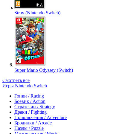
Stray (Nintendo Switch)
Super Mario Odyssey (Switch)
Смотреть все
Игры Nintendo Switch
Гонки / Racing
Боевик / Action
Стратегии / Strategy
Драки / Fighting
Приключения / Adventure
Бродилки / Arcade
Пазлы / Puzzle
Музыкальные / Music