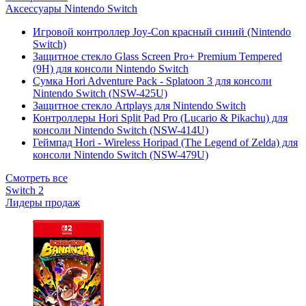
Аксессуары Nintendo Switch
Игровой контроллер Joy-Con красный синий (Nintendo
Switch)
Защитное стекло Glass Screen Pro+ Premium Tempered
(9H) для консоли Nintendo Switch
Сумка Hori Adventure Pack - Splatoon 3 для консоли
Nintendo Switch (NSW-425U)
Защитное стекло Artplays для Nintendo Switch
Контроллеры Hori Split Pad Pro (Lucario & Pikachu) для
консоли Nintendo Switch (NSW-414U)
Геймпад Hori - Wireless Horipad (The Legend of Zelda) для
консоли Nintendo Switch (NSW-479U)
Смотреть все
Switch 2
Лидеры продаж