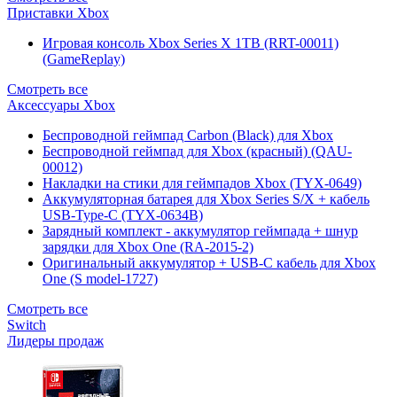
Приставки Xbox
Игровая консоль Xbox Series X 1TB (RRT-00011)
(GameReplay)
Смотреть все
Аксессуары Xbox
Беспроводной геймпад Carbon (Black) для Xbox
Беспроводной геймпад для Xbox (красный) (QAU-
00012)
Накладки на стики для геймпадов Xbox (TYX-0649)
Аккумуляторная батарея для Xbox Series S/X + кабель
USB-Type-C (TYX-0634B)
Зарядный комплект - аккумулятор геймпада + шнур
зарядки для Xbox One (RA-2015-2)
Оригинальный аккумулятор + USB-C кабель для Xbox
One (S model-1727)
Смотреть все
Switch
Лидеры продаж