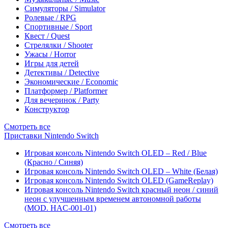
Симуляторы / Simulator
Ролевые / RPG
Спортивные / Sport
Квест / Quest
Стрелялки / Shooter
Ужасы / Horror
Игры для детей
Детективы / Detective
Экономические / Economic
Платформер / Platformer
Для вечеринок / Party
Конструктор
Смотреть все
Приставки Nintendo Switch
Игровая консоль Nintendo Switch OLED – Red / Blue
(Красно / Синяя)
Игровая консоль Nintendo Switch OLED – White (Белая)
Игровая консоль Nintendo Switch OLED (GameReplay)
Игровая консоль Nintendo Switch красный неон / синий
неон с улучшенным временем автономной работы
(MOD. HAC-001-01)
Смотреть все