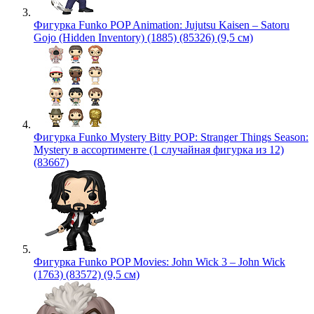
Фигурка Funko POP Animation: Jujutsu Kaisen – Satoru
Gojo (Hidden Inventory) (1885) (85326) (9,5 см)
Фигурка Funko Mystery Bitty POP: Stranger Things Season:
Mystery в ассортименте (1 случайная фигурка из 12)
(83667)
Фигурка Funko POP Movies: John Wick 3 – John Wick
(1763) (83572) (9,5 см)