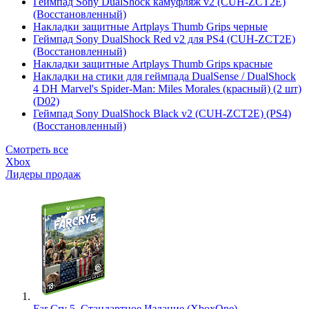
Геймпад Sony DualShock камуфляж v2 (CUH-ZCT2E)
(Восстановленный)
Накладки защитные Artplays Thumb Grips черные
Геймпад Sony DualShock Red v2 для PS4 (CUH-ZCT2E)
(Восстановленный)
Накладки защитные Artplays Thumb Grips красные
Накладки на стики для геймпада DualSense / DualShock
4 DH Marvel's Spider-Man: Miles Morales (красный) (2 шт)
(D02)
Геймпад Sony DualShock Black v2 (CUH-ZCT2E) (PS4)
(Восстановленный)
Смотреть все
Xbox
Лидеры продаж
Far Cry 5. Стандартное Издание (XboxOne)