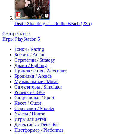
Death Stranding 2 – On the Beach (PS5)
Смотреть все
Игры PlayStation 5
Гонки / Racing
Боевик / Action
Стратегии / Strategy
Драки / Fighting
Приключения / Adventure
Бродилки / Arcade
Музыкальные / Music
Симуляторы / Simulator
Ролевые / RPG
Спортивные / Sport
Квест / Quest
Стрелялки / Shooter
Ужасы / Horror
Игры для детей
Детективы / Detective
Платформер / Platformer