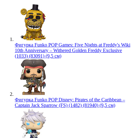
Фигурка Funko POP Games: Five Nights at Freddy's Wiki
10th Anniversary – Withered Golden Freddy Exclusive
(1033) (83091) (9,5 см)
Фигурка Funko POP Disney: Pirates of the Caribbean –
Captain Jack Sparrow (FS) (1482) (81940) (9,5 см)