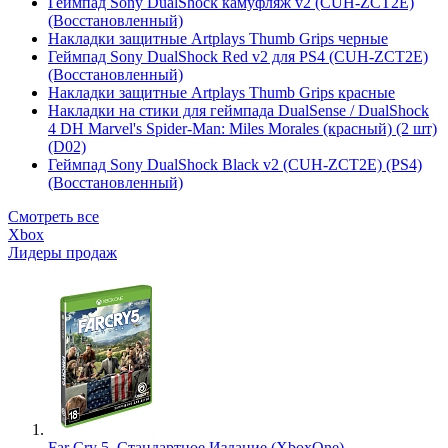
Геймпад Sony DualShock камуфляж v2 (CUH-ZCT2E)
(Восстановленный)
Накладки защитные Artplays Thumb Grips черные
Геймпад Sony DualShock Red v2 для PS4 (CUH-ZCT2E)
(Восстановленный)
Накладки защитные Artplays Thumb Grips красные
Накладки на стики для геймпада DualSense / DualShock
4 DH Marvel's Spider-Man: Miles Morales (красный) (2 шт)
(D02)
Геймпад Sony DualShock Black v2 (CUH-ZCT2E) (PS4)
(Восстановленный)
Смотреть все
Xbox
Лидеры продаж
Far Cry 5. Стандартное Издание (XboxOne)