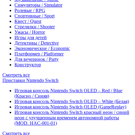
Симуляторы / Simulator
Ролевые / RPG
Спортивные / Sport
Квест / Quest
Стрелялки / Shooter
Ужасы / Horror
Игры для детей
Детективы / Detective
Экономические / Economic
Платформер / Platformer
Для вечеринок / Party
Конструктор
Смотреть все
Приставки Nintendo Switch
Игровая консоль Nintendo Switch OLED – Red / Blue
(Красно / Синяя)
Игровая консоль Nintendo Switch OLED – White (Белая)
Игровая консоль Nintendo Switch OLED (GameReplay)
Игровая консоль Nintendo Switch красный неон / синий
неон с улучшенным временем автономной работы
(MOD. HAC-001-01)
Смотреть все