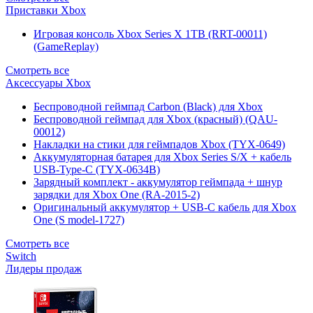
Приставки Xbox
Игровая консоль Xbox Series X 1TB (RRT-00011)
(GameReplay)
Смотреть все
Аксессуары Xbox
Беспроводной геймпад Carbon (Black) для Xbox
Беспроводной геймпад для Xbox (красный) (QAU-
00012)
Накладки на стики для геймпадов Xbox (TYX-0649)
Аккумуляторная батарея для Xbox Series S/X + кабель
USB-Type-C (TYX-0634B)
Зарядный комплект - аккумулятор геймпада + шнур
зарядки для Xbox One (RA-2015-2)
Оригинальный аккумулятор + USB-C кабель для Xbox
One (S model-1727)
Смотреть все
Switch
Лидеры продаж