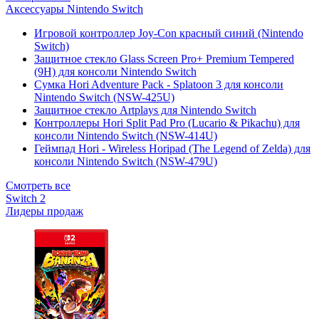
Аксессуары Nintendo Switch
Игровой контроллер Joy-Con красный синий (Nintendo
Switch)
Защитное стекло Glass Screen Pro+ Premium Tempered
(9H) для консоли Nintendo Switch
Сумка Hori Adventure Pack - Splatoon 3 для консоли
Nintendo Switch (NSW-425U)
Защитное стекло Artplays для Nintendo Switch
Контроллеры Hori Split Pad Pro (Lucario & Pikachu) для
консоли Nintendo Switch (NSW-414U)
Геймпад Hori - Wireless Horipad (The Legend of Zelda) для
консоли Nintendo Switch (NSW-479U)
Смотреть все
Switch 2
Лидеры продаж