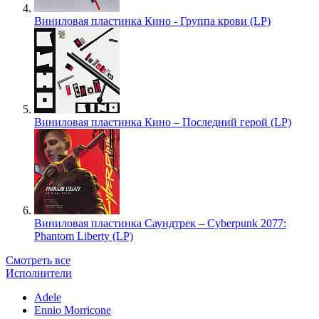
Виниловая пластинка Кино - Группа крови (LP)
Виниловая пластинка Кино – Последний герой (LP)
Виниловая пластинка Саундтрек – Cyberpunk 2077:
Phantom Liberty (LP)
Смотреть все
Исполнители
Adele
Ennio Morricone