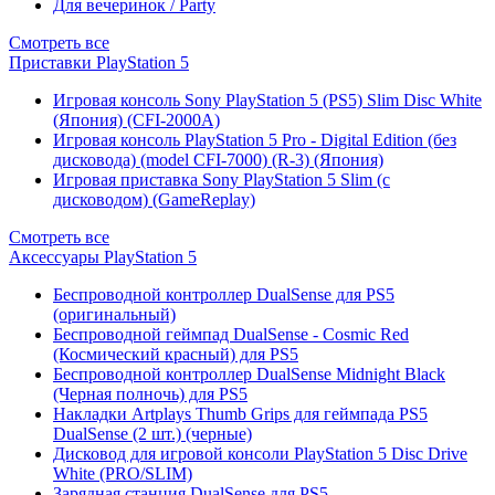
Для вечеринок / Party
Смотреть все
Приставки PlayStation 5
Игровая консоль Sony PlayStation 5 (PS5) Slim Disc White
(Япония) (CFI-2000A)
Игровая консоль PlayStation 5 Pro - Digital Edition (без
дисковода) (model CFI-7000) (R-3) (Япония)
Игровая приставка Sony PlayStation 5 Slim (с
дисководом) (GameReplay)
Смотреть все
Аксессуары PlayStation 5
Беспроводной контроллер DualSense для PS5
(оригинальный)
Беспроводной геймпад DualSense - Cosmic Red
(Космический красный) для PS5
Беспроводной контроллер DualSense Midnight Black
(Черная полночь) для PS5
Накладки Artplays Thumb Grips для геймпада PS5
DualSense (2 шт.) (черные)
Дисковод для игровой консоли PlayStation 5 Disc Drive
White (PRO/SLIM)
Зарядная станция DualSense для PS5