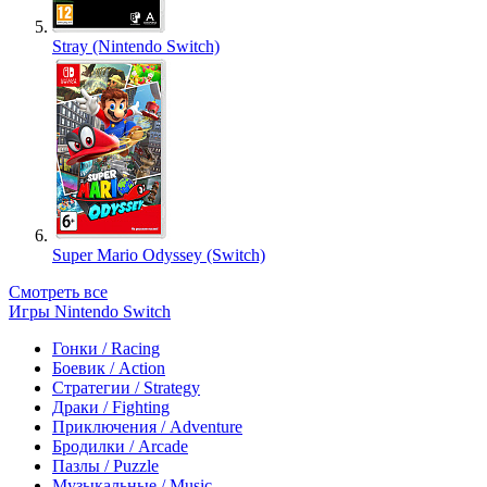
Stray (Nintendo Switch)
Super Mario Odyssey (Switch)
Смотреть все
Игры Nintendo Switch
Гонки / Racing
Боевик / Action
Стратегии / Strategy
Драки / Fighting
Приключения / Adventure
Бродилки / Arcade
Пазлы / Puzzle
Музыкальные / Music