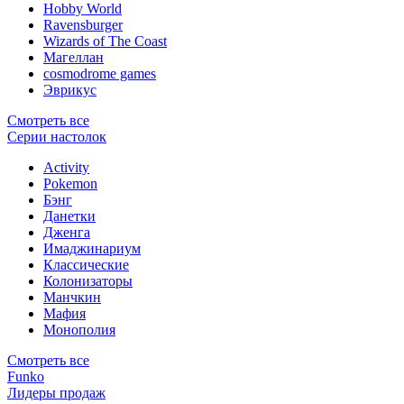
Hobby World
Ravensburger
Wizards of The Coast
Магеллан
сosmodrome games
Эврикус
Смотреть все
Серии настолок
Activity
Pokemon
Бэнг
Данетки
Дженга
Имаджинариум
Классические
Колонизаторы
Манчкин
Мафия
Монополия
Смотреть все
Funko
Лидеры продаж