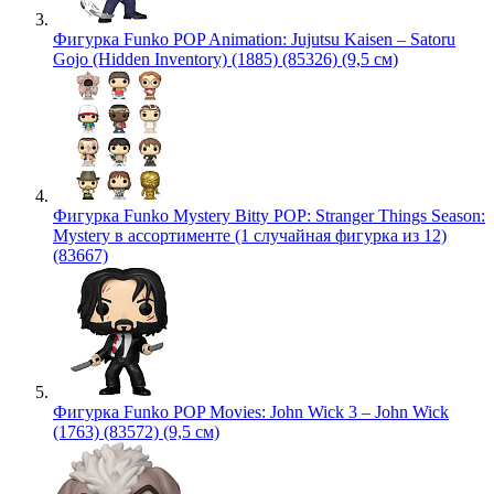
Фигурка Funko POP Animation: Jujutsu Kaisen – Satoru
Gojo (Hidden Inventory) (1885) (85326) (9,5 см)
Фигурка Funko Mystery Bitty POP: Stranger Things Season:
Mystery в ассортименте (1 случайная фигурка из 12)
(83667)
Фигурка Funko POP Movies: John Wick 3 – John Wick
(1763) (83572) (9,5 см)