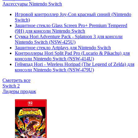
Аксессуары Nintendo Switch
Игровой контроллер Joy-Con красный синий (Nintendo
Switch)
Защитное стекло Glass Screen Pro+ Premium Tempered
(9H) для консоли Nintendo Switch
Сумка Hori Adventure Pack - Splatoon 3 для консоли
Nintendo Switch (NSW-425U)
Защитное стекло Artplays для Nintendo Switch
Контроллеры Hori Split Pad Pro (Lucario & Pikachu) для
консоли Nintendo Switch (NSW-414U)
Геймпад Hori - Wireless Horipad (The Legend of Zelda) для
консоли Nintendo Switch (NSW-479U)
Смотреть все
Switch 2
Лидеры продаж