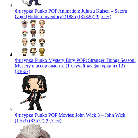
Фигурка Funko POP Animation: Jujutsu Kaisen – Satoru
Gojo (Hidden Inventory) (1885) (85326) (9,5 см)
Фигурка Funko Mystery Bitty POP: Stranger Things Season:
Mystery в ассортименте (1 случайная фигурка из 12)
(83667)
Фигурка Funko POP Movies: John Wick 3 – John Wick
(1763) (83572) (9,5 см)