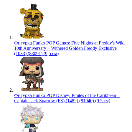
Фигурка Funko POP Games: Five Nights at Freddy's Wiki
10th Anniversary – Withered Golden Freddy Exclusive
(1033) (83091) (9,5 см)
Фигурка Funko POP Disney: Pirates of the Caribbean –
Captain Jack Sparrow (FS) (1482) (81940) (9,5 см)