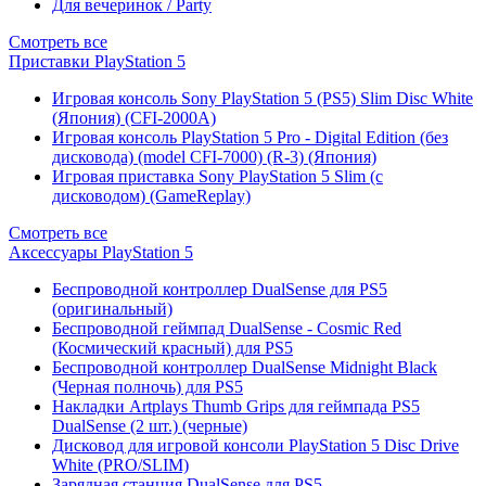
Для вечеринок / Party
Смотреть все
Приставки PlayStation 5
Игровая консоль Sony PlayStation 5 (PS5) Slim Disc White
(Япония) (CFI-2000A)
Игровая консоль PlayStation 5 Pro - Digital Edition (без
дисковода) (model CFI-7000) (R-3) (Япония)
Игровая приставка Sony PlayStation 5 Slim (с
дисководом) (GameReplay)
Смотреть все
Аксессуары PlayStation 5
Беспроводной контроллер DualSense для PS5
(оригинальный)
Беспроводной геймпад DualSense - Cosmic Red
(Космический красный) для PS5
Беспроводной контроллер DualSense Midnight Black
(Черная полночь) для PS5
Накладки Artplays Thumb Grips для геймпада PS5
DualSense (2 шт.) (черные)
Дисковод для игровой консоли PlayStation 5 Disc Drive
White (PRO/SLIM)
Зарядная станция DualSense для PS5