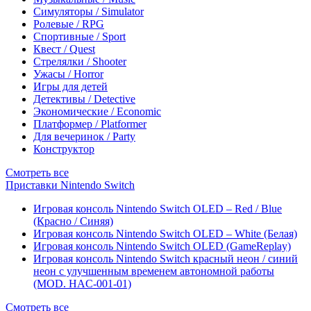
Симуляторы / Simulator
Ролевые / RPG
Спортивные / Sport
Квест / Quest
Стрелялки / Shooter
Ужасы / Horror
Игры для детей
Детективы / Detective
Экономические / Economic
Платформер / Platformer
Для вечеринок / Party
Конструктор
Смотреть все
Приставки Nintendo Switch
Игровая консоль Nintendo Switch OLED – Red / Blue
(Красно / Синяя)
Игровая консоль Nintendo Switch OLED – White (Белая)
Игровая консоль Nintendo Switch OLED (GameReplay)
Игровая консоль Nintendo Switch красный неон / синий
неон с улучшенным временем автономной работы
(MOD. HAC-001-01)
Смотреть все