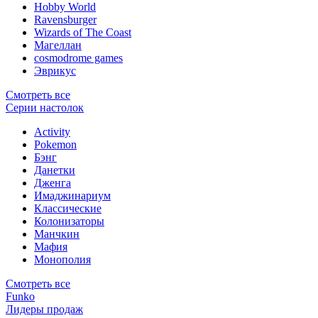
Hobby World
Ravensburger
Wizards of The Coast
Магеллан
сosmodrome games
Эврикус
Смотреть все
Серии настолок
Activity
Pokemon
Бэнг
Данетки
Дженга
Имаджинариум
Классические
Колонизаторы
Манчкин
Мафия
Монополия
Смотреть все
Funko
Лидеры продаж