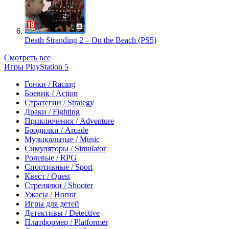
Death Stranding 2 – On the Beach (PS5)
Смотреть все
Игры PlayStation 5
Гонки / Racing
Боевик / Action
Стратегии / Strategy
Драки / Fighting
Приключения / Adventure
Бродилки / Arcade
Музыкальные / Music
Симуляторы / Simulator
Ролевые / RPG
Спортивные / Sport
Квест / Quest
Стрелялки / Shooter
Ужасы / Horror
Игры для детей
Детективы / Detective
Платформер / Platformer