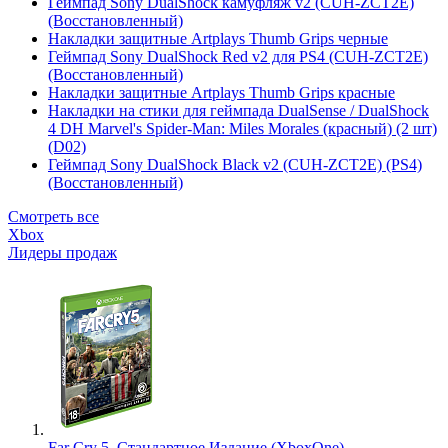
Геймпад Sony DualShock камуфляж v2 (CUH-ZCT2E)
(Восстановленный)
Накладки защитные Artplays Thumb Grips черные
Геймпад Sony DualShock Red v2 для PS4 (CUH-ZCT2E)
(Восстановленный)
Накладки защитные Artplays Thumb Grips красные
Накладки на стики для геймпада DualSense / DualShock
4 DH Marvel's Spider-Man: Miles Morales (красный) (2 шт)
(D02)
Геймпад Sony DualShock Black v2 (CUH-ZCT2E) (PS4)
(Восстановленный)
Смотреть все
Xbox
Лидеры продаж
Far Cry 5. Стандартное Издание (XboxOne)