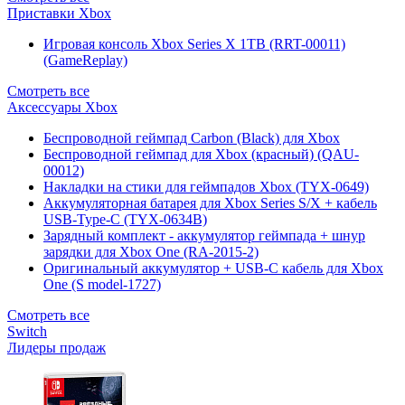
Приставки Xbox
Игровая консоль Xbox Series X 1TB (RRT-00011)
(GameReplay)
Смотреть все
Аксессуары Xbox
Беспроводной геймпад Carbon (Black) для Xbox
Беспроводной геймпад для Xbox (красный) (QAU-
00012)
Накладки на стики для геймпадов Xbox (TYX-0649)
Аккумуляторная батарея для Xbox Series S/X + кабель
USB-Type-C (TYX-0634B)
Зарядный комплект - аккумулятор геймпада + шнур
зарядки для Xbox One (RA-2015-2)
Оригинальный аккумулятор + USB-C кабель для Xbox
One (S model-1727)
Смотреть все
Switch
Лидеры продаж