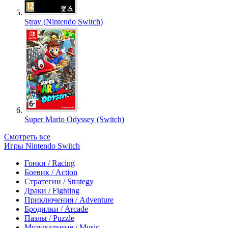
Stray (Nintendo Switch)
Super Mario Odyssey (Switch)
Смотреть все
Игры Nintendo Switch
Гонки / Racing
Боевик / Action
Стратегии / Strategy
Драки / Fighting
Приключения / Adventure
Бродилки / Arcade
Пазлы / Puzzle
Музыкальные / Music