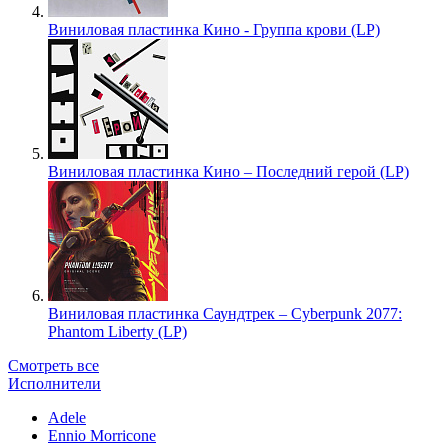
Виниловая пластинка Кино - Группа крови (LP)
Виниловая пластинка Кино – Последний герой (LP)
Виниловая пластинка Саундтрек – Cyberpunk 2077:
Phantom Liberty (LP)
Смотреть все
Исполнители
Adele
Ennio Morricone