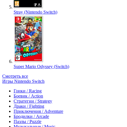
Stray (Nintendo Switch)
Super Mario Odyssey (Switch)
Смотреть все
Игры Nintendo Switch
Гонки / Racing
Боевик / Action
Стратегии / Strategy
Драки / Fighting
Приключения / Adventure
Бродилки / Arcade
Пазлы / Puzzle
Музыкальные / Music