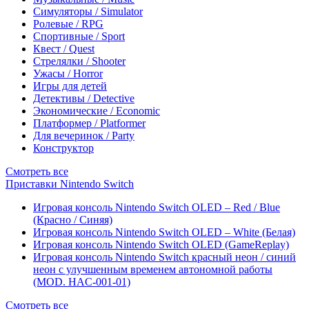
Симуляторы / Simulator
Ролевые / RPG
Спортивные / Sport
Квест / Quest
Стрелялки / Shooter
Ужасы / Horror
Игры для детей
Детективы / Detective
Экономические / Economic
Платформер / Platformer
Для вечеринок / Party
Конструктор
Смотреть все
Приставки Nintendo Switch
Игровая консоль Nintendo Switch OLED – Red / Blue
(Красно / Синяя)
Игровая консоль Nintendo Switch OLED – White (Белая)
Игровая консоль Nintendo Switch OLED (GameReplay)
Игровая консоль Nintendo Switch красный неон / синий
неон с улучшенным временем автономной работы
(MOD. HAC-001-01)
Смотреть все