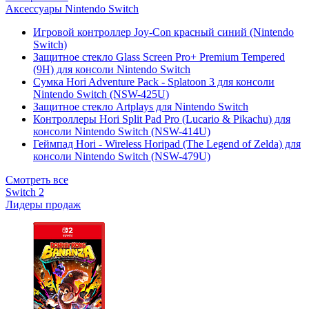
Аксессуары Nintendo Switch
Игровой контроллер Joy-Con красный синий (Nintendo
Switch)
Защитное стекло Glass Screen Pro+ Premium Tempered
(9H) для консоли Nintendo Switch
Сумка Hori Adventure Pack - Splatoon 3 для консоли
Nintendo Switch (NSW-425U)
Защитное стекло Artplays для Nintendo Switch
Контроллеры Hori Split Pad Pro (Lucario & Pikachu) для
консоли Nintendo Switch (NSW-414U)
Геймпад Hori - Wireless Horipad (The Legend of Zelda) для
консоли Nintendo Switch (NSW-479U)
Смотреть все
Switch 2
Лидеры продаж