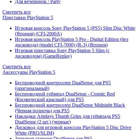
Для вечеринок / Party
Смотреть все
Приставки PlayStation 5
Игровая консоль Sony PlayStation 5 (PS5) Slim Disc White
(Япония) (CFI-2000A)
Игровая консоль PlayStation 5 Pro - Digital Edition (без
дисковода) (model CFI-7000) (R-3) (Япония)
Игровая приставка Sony PlayStation 5 Slim (с
дисководом) (GameReplay)
Смотреть все
Аксессуары PlayStation 5
Беспроводной контроллер DualSense для PS5
(оригинальный)
Беспроводной геймпад DualSense - Cosmic Red
(Космический красный) для PS5
Беспроводной контроллер DualSense Midnight Black
(Черная полночь) для PS5
Накладки Artplays Thumb Grips для геймпада PS5
DualSense (2 шт.) (черные)
Дисковод для игровой консоли PlayStation 5 Disc Drive
White (PRO/SLIM)
Зарядная станция DualSense для PS5