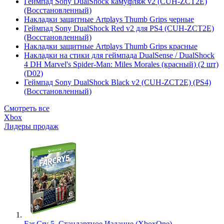
Геймпад Sony DualShock камуфляж v2 (CUH-ZCT2E)
(Восстановленный)
Накладки защитные Artplays Thumb Grips черные
Геймпад Sony DualShock Red v2 для PS4 (CUH-ZCT2E)
(Восстановленный)
Накладки защитные Artplays Thumb Grips красные
Накладки на стики для геймпада DualSense / DualShock
4 DH Marvel's Spider-Man: Miles Morales (красный) (2 шт)
(D02)
Геймпад Sony DualShock Black v2 (CUH-ZCT2E) (PS4)
(Восстановленный)
Смотреть все
Xbox
Лидеры продаж
Far Cry 5. Стандартное Издание (XboxOne)