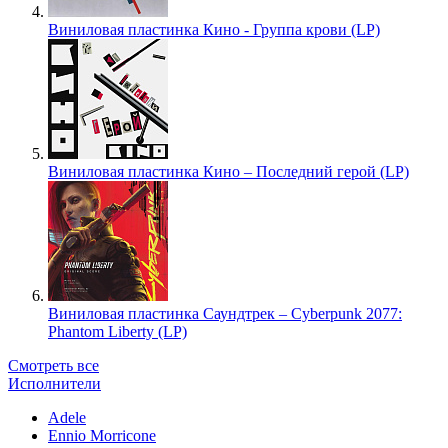
Виниловая пластинка Кино - Группа крови (LP)
Виниловая пластинка Кино – Последний герой (LP)
Виниловая пластинка Саундтрек – Cyberpunk 2077:
Phantom Liberty (LP)
Смотреть все
Исполнители
Adele
Ennio Morricone