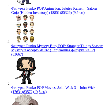
Фигурка Funko POP Animation: Jujutsu Kaisen – Satoru
Gojo (Hidden Inventory) (1885) (85326) (9,5 см)
Фигурка Funko Mystery Bitty POP: Stranger Things Season:
Mystery в ассортименте (1 случайная фигурка из 12)
(83667)
Фигурка Funko POP Movies: John Wick 3 – John Wick
(1763) (83572) (9,5 см)