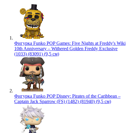
Фигурка Funko POP Games: Five Nights at Freddy's Wiki
10th Anniversary – Withered Golden Freddy Exclusive
(1033) (83091) (9,5 см)
Фигурка Funko POP Disney: Pirates of the Caribbean –
Captain Jack Sparrow (FS) (1482) (81940) (9,5 см)