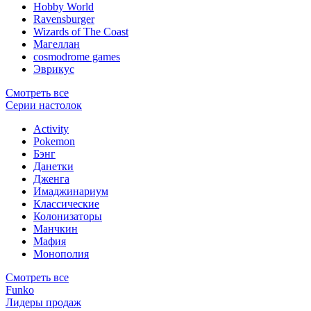
Hobby World
Ravensburger
Wizards of The Coast
Магеллан
сosmodrome games
Эврикус
Смотреть все
Серии настолок
Activity
Pokemon
Бэнг
Данетки
Дженга
Имаджинариум
Классические
Колонизаторы
Манчкин
Мафия
Монополия
Смотреть все
Funko
Лидеры продаж