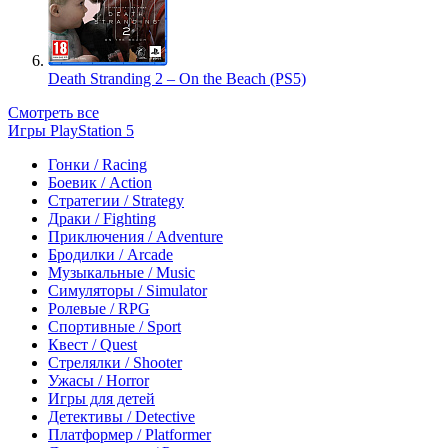
Death Stranding 2 – On the Beach (PS5)
Смотреть все
Игры PlayStation 5
Гонки / Racing
Боевик / Action
Стратегии / Strategy
Драки / Fighting
Приключения / Adventure
Бродилки / Arcade
Музыкальные / Music
Симуляторы / Simulator
Ролевые / RPG
Спортивные / Sport
Квест / Quest
Стрелялки / Shooter
Ужасы / Horror
Игры для детей
Детективы / Detective
Платформер / Platformer