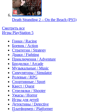
Death Stranding 2 – On the Beach (PS5)
Смотреть все
Игры PlayStation 5
Гонки / Racing
Боевик / Action
Стратегии / Strategy
Драки / Fighting
Приключения / Adventure
Бродилки / Arcade
Музыкальные / Music
Симуляторы / Simulator
Ролевые / RPG
Спортивные / Sport
Квест / Quest
Стрелялки / Shooter
Ужасы / Horror
Игры для детей
Детективы / Detective
Платформер / Platformer