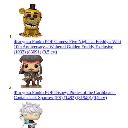
Фигурка Funko POP Games: Five Nights at Freddy's Wiki
10th Anniversary – Withered Golden Freddy Exclusive
(1033) (83091) (9,5 см)
Фигурка Funko POP Disney: Pirates of the Caribbean –
Captain Jack Sparrow (FS) (1482) (81940) (9,5 см)