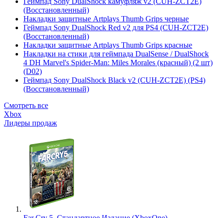
Геймпад Sony DualShock камуфляж v2 (CUH-ZCT2E)
(Восстановленный)
Накладки защитные Artplays Thumb Grips черные
Геймпад Sony DualShock Red v2 для PS4 (CUH-ZCT2E)
(Восстановленный)
Накладки защитные Artplays Thumb Grips красные
Накладки на стики для геймпада DualSense / DualShock
4 DH Marvel's Spider-Man: Miles Morales (красный) (2 шт)
(D02)
Геймпад Sony DualShock Black v2 (CUH-ZCT2E) (PS4)
(Восстановленный)
Смотреть все
Xbox
Лидеры продаж
Far Cry 5. Стандартное Издание (XboxOne)