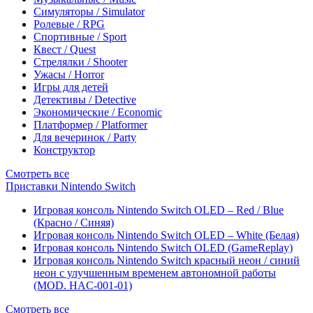
Симуляторы / Simulator
Ролевые / RPG
Спортивные / Sport
Квест / Quest
Стрелялки / Shooter
Ужасы / Horror
Игры для детей
Детективы / Detective
Экономические / Economic
Платформер / Platformer
Для вечеринок / Party
Конструктор
Смотреть все
Приставки Nintendo Switch
Игровая консоль Nintendo Switch OLED – Red / Blue
(Красно / Синяя)
Игровая консоль Nintendo Switch OLED – White (Белая)
Игровая консоль Nintendo Switch OLED (GameReplay)
Игровая консоль Nintendo Switch красный неон / синий
неон с улучшенным временем автономной работы
(MOD. HAC-001-01)
Смотреть все