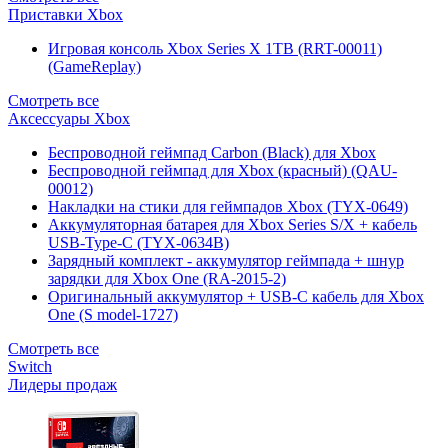
Приставки Xbox
Игровая консоль Xbox Series X 1TB (RRT-00011)
(GameReplay)
Смотреть все
Аксессуары Xbox
Беспроводной геймпад Carbon (Black) для Xbox
Беспроводной геймпад для Xbox (красный) (QAU-
00012)
Накладки на стики для геймпадов Xbox (TYX-0649)
Аккумуляторная батарея для Xbox Series S/X + кабель
USB-Type-C (TYX-0634B)
Зарядный комплект - аккумулятор геймпада + шнур
зарядки для Xbox One (RA-2015-2)
Оригинальный аккумулятор + USB-C кабель для Xbox
One (S model-1727)
Смотреть все
Switch
Лидеры продаж