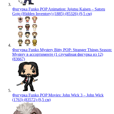
Фигурка Funko POP Animation: Jujutsu Kaisen – Satoru
Gojo (Hidden Inventory) (1885) (85326) (9,5 см)
Фигурка Funko Mystery Bitty POP: Stranger Things Season:
Mystery в ассортименте (1 случайная фигурка из 12)
(83667)
Фигурка Funko POP Movies: John Wick 3 – John Wick
(1763) (83572) (9,5 см)