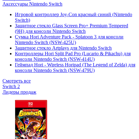
Аксессуары Nintendo Switch
Игровой контроллер Joy-Con красный синий (Nintendo
Switch)
Защитное стекло Glass Screen Pro+ Premium Tempered
(9H) для консоли Nintendo Switch
Сумка Hori Adventure Pack - Splatoon 3 для консоли
Nintendo Switch (NSW-425U)
Защитное стекло Artplays для Nintendo Switch
Контроллеры Hori Split Pad Pro (Lucario & Pikachu) для
консоли Nintendo Switch (NSW-414U)
Геймпад Hori - Wireless Horipad (The Legend of Zelda) для
консоли Nintendo Switch (NSW-479U)
Смотреть все
Switch 2
Лидеры продаж