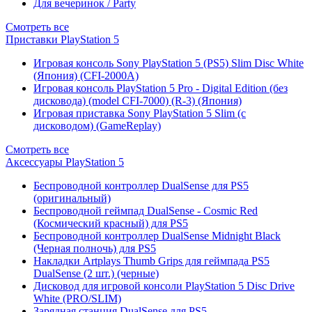
Для вечеринок / Party
Смотреть все
Приставки PlayStation 5
Игровая консоль Sony PlayStation 5 (PS5) Slim Disc White
(Япония) (CFI-2000A)
Игровая консоль PlayStation 5 Pro - Digital Edition (без
дисковода) (model CFI-7000) (R-3) (Япония)
Игровая приставка Sony PlayStation 5 Slim (с
дисководом) (GameReplay)
Смотреть все
Аксессуары PlayStation 5
Беспроводной контроллер DualSense для PS5
(оригинальный)
Беспроводной геймпад DualSense - Cosmic Red
(Космический красный) для PS5
Беспроводной контроллер DualSense Midnight Black
(Черная полночь) для PS5
Накладки Artplays Thumb Grips для геймпада PS5
DualSense (2 шт.) (черные)
Дисковод для игровой консоли PlayStation 5 Disc Drive
White (PRO/SLIM)
Зарядная станция DualSense для PS5