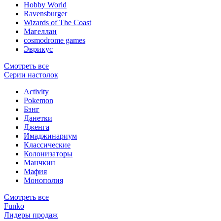
Hobby World
Ravensburger
Wizards of The Coast
Магеллан
сosmodrome games
Эврикус
Смотреть все
Серии настолок
Activity
Pokemon
Бэнг
Данетки
Дженга
Имаджинариум
Классические
Колонизаторы
Манчкин
Мафия
Монополия
Смотреть все
Funko
Лидеры продаж