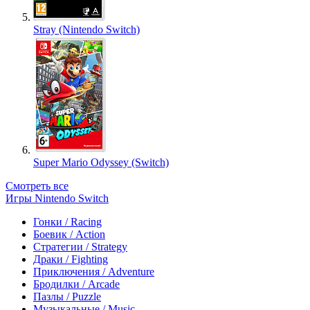
Stray (Nintendo Switch)
Super Mario Odyssey (Switch)
Смотреть все
Игры Nintendo Switch
Гонки / Racing
Боевик / Action
Стратегии / Strategy
Драки / Fighting
Приключения / Adventure
Бродилки / Arcade
Пазлы / Puzzle
Музыкальные / Music