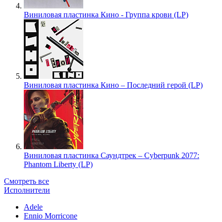
Виниловая пластинка Кино - Группа крови (LP)
Виниловая пластинка Кино – Последний герой (LP)
Виниловая пластинка Саундтрек – Cyberpunk 2077:
Phantom Liberty (LP)
Смотреть все
Исполнители
Adele
Ennio Morricone