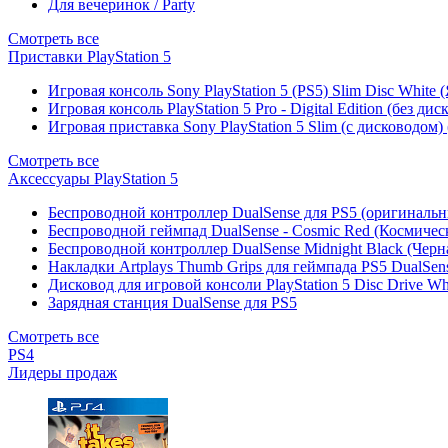
Для вечеринок / Party
Смотреть все
Приставки PlayStation 5
Игровая консоль Sony PlayStation 5 (PS5) Slim Disc White
Игровая консоль PlayStation 5 Pro - Digital Edition (без ди
Игровая приставка Sony PlayStation 5 Slim (с дисководом)
Смотреть все
Аксессуары PlayStation 5
Беспроводной контроллер DualSense для PS5 (оригиналь
Беспроводной геймпад DualSense - Cosmic Red (Космичес
Беспроводной контроллер DualSense Midnight Black (Черн
Накладки Artplays Thumb Grips для геймпада PS5 DualSens
Дисковод для игровой консоли PlayStation 5 Disc Drive W
Зарядная станция DualSense для PS5
Смотреть все
PS4
Лидеры продаж