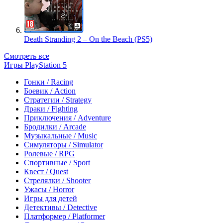
Death Stranding 2 – On the Beach (PS5)
Смотреть все
Игры PlayStation 5
Гонки / Racing
Боевик / Action
Стратегии / Strategy
Драки / Fighting
Приключения / Adventure
Бродилки / Arcade
Музыкальные / Music
Симуляторы / Simulator
Ролевые / RPG
Спортивные / Sport
Квест / Quest
Стрелялки / Shooter
Ужасы / Horror
Игры для детей
Детективы / Detective
Платформер / Platformer