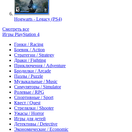
Hogwarts - Legacy (PS4)
Смотреть все
Игры PlayStation 4
Гонки / Racing
Боевик / Action
Стратегии / Strategy
Драки / Fighting
Приключения / Adventure
Бродилки / Arcade
Пазлы / Puzzle
Музыкальные / Music
Симуляторы / Simulator
Ролевые / RPG
Спортивные / Sport
Квест / Quest
Стрелялки / Shooter
Ужасы / Horror
Игры для детей
Детективы / Detective
Экономические / Economic