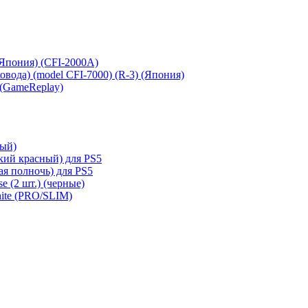
 (Япония) (CFI-2000A)
сковода) (model CFI-7000) (R-3) (Япония)
 (GameReplay)
ный)
кий красный) для PS5
ая полночь) для PS5
e (2 шт.) (черные)
hite (PRO/SLIM)