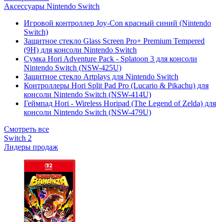
Аксессуары Nintendo Switch
Игровой контроллер Joy-Con красный синий (Nintendo
Switch)
Защитное стекло Glass Screen Pro+ Premium Tempered
(9H) для консоли Nintendo Switch
Сумка Hori Adventure Pack - Splatoon 3 для консоли
Nintendo Switch (NSW-425U)
Защитное стекло Artplays для Nintendo Switch
Контроллеры Hori Split Pad Pro (Lucario & Pikachu) для
консоли Nintendo Switch (NSW-414U)
Геймпад Hori - Wireless Horipad (The Legend of Zelda) для
консоли Nintendo Switch (NSW-479U)
Смотреть все
Switch 2
Лидеры продаж