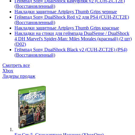
Геймпад Sony DualShock камуфляж v2 (CUH-ZCT2E)
(Восстановленный)
Накладки защитные Artplays Thumb Grips черные
Геймпад Sony DualShock Red v2 для PS4 (CUH-ZCT2E)
(Восстановленный)
Накладки защитные Artplays Thumb Grips красные
Накладки на стики для геймпада DualSense / DualShock
4 DH Marvel's Spider-Man: Miles Morales (красный) (2 шт)
(D02)
Геймпад Sony DualShock Black v2 (CUH-ZCT2E) (PS4)
(Восстановленный)
Смотреть все
Xbox
Лидеры продаж
Far Cry 5. Стандартное Издание (XboxOne)