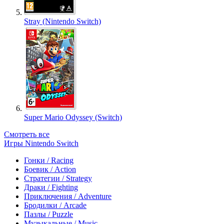
Stray (Nintendo Switch)
Super Mario Odyssey (Switch)
Смотреть все
Игры Nintendo Switch
Гонки / Racing
Боевик / Action
Стратегии / Strategy
Драки / Fighting
Приключения / Adventure
Бродилки / Arcade
Пазлы / Puzzle
Музыкальные / Music