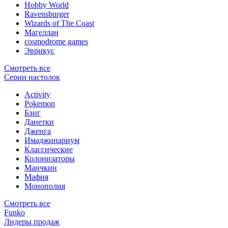
Hobby World
Ravensburger
Wizards of The Coast
Магеллан
сosmodrome games
Эврикус
Смотреть все
Серии настолок
Activity
Pokemon
Бэнг
Данетки
Дженга
Имаджинариум
Классические
Колонизаторы
Манчкин
Мафия
Монополия
Смотреть все
Funko
Лидеры продаж