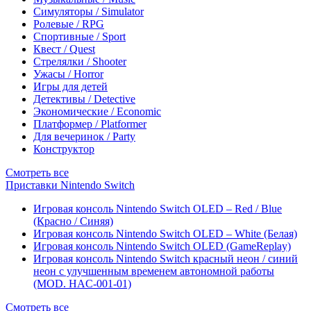
Симуляторы / Simulator
Ролевые / RPG
Спортивные / Sport
Квест / Quest
Стрелялки / Shooter
Ужасы / Horror
Игры для детей
Детективы / Detective
Экономические / Economic
Платформер / Platformer
Для вечеринок / Party
Конструктор
Смотреть все
Приставки Nintendo Switch
Игровая консоль Nintendo Switch OLED – Red / Blue
(Красно / Синяя)
Игровая консоль Nintendo Switch OLED – White (Белая)
Игровая консоль Nintendo Switch OLED (GameReplay)
Игровая консоль Nintendo Switch красный неон / синий
неон с улучшенным временем автономной работы
(MOD. HAC-001-01)
Смотреть все