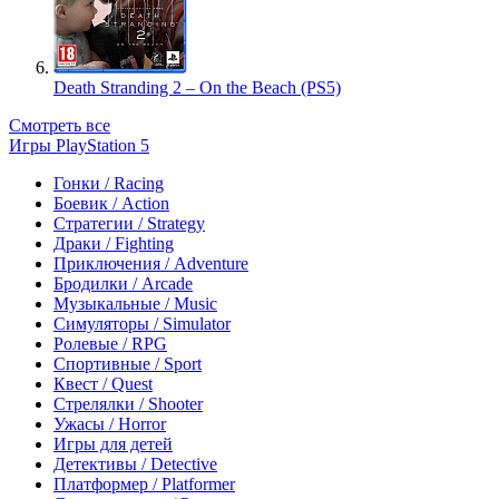
Death Stranding 2 – On the Beach (PS5)
Смотреть все
Игры PlayStation 5
Гонки / Racing
Боевик / Action
Стратегии / Strategy
Драки / Fighting
Приключения / Adventure
Бродилки / Arcade
Музыкальные / Music
Симуляторы / Simulator
Ролевые / RPG
Спортивные / Sport
Квест / Quest
Стрелялки / Shooter
Ужасы / Horror
Игры для детей
Детективы / Detective
Платформер / Platformer