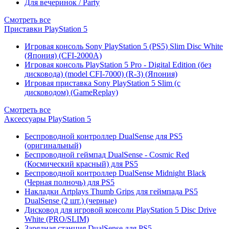
Для вечеринок / Party
Смотреть все
Приставки PlayStation 5
Игровая консоль Sony PlayStation 5 (PS5) Slim Disc White
(Япония) (CFI-2000A)
Игровая консоль PlayStation 5 Pro - Digital Edition (без
дисковода) (model CFI-7000) (R-3) (Япония)
Игровая приставка Sony PlayStation 5 Slim (с
дисководом) (GameReplay)
Смотреть все
Аксессуары PlayStation 5
Беспроводной контроллер DualSense для PS5
(оригинальный)
Беспроводной геймпад DualSense - Cosmic Red
(Космический красный) для PS5
Беспроводной контроллер DualSense Midnight Black
(Черная полночь) для PS5
Накладки Artplays Thumb Grips для геймпада PS5
DualSense (2 шт.) (черные)
Дисковод для игровой консоли PlayStation 5 Disc Drive
White (PRO/SLIM)
Зарядная станция DualSense для PS5