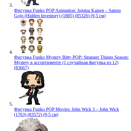
Фигурка Funko POP Animation: Jujutsu Kaisen – Satoru
Gojo (Hidden Inventory) (1885) (85326) (9,5 см)
Фигурка Funko Mystery Bitty POP: Stranger Things Season:
Mystery в ассортименте (1 случайная фигурка из 12)
(83667)
Фигурка Funko POP Movies: John Wick 3 – John Wick
(1763) (83572) (9,5 см)