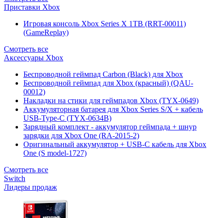
Приставки Xbox
Игровая консоль Xbox Series X 1TB (RRT-00011)
(GameReplay)
Смотреть все
Аксессуары Xbox
Беспроводной геймпад Carbon (Black) для Xbox
Беспроводной геймпад для Xbox (красный) (QAU-
00012)
Накладки на стики для геймпадов Xbox (TYX-0649)
Аккумуляторная батарея для Xbox Series S/X + кабель
USB-Type-C (TYX-0634B)
Зарядный комплект - аккумулятор геймпада + шнур
зарядки для Xbox One (RA-2015-2)
Оригинальный аккумулятор + USB-C кабель для Xbox
One (S model-1727)
Смотреть все
Switch
Лидеры продаж