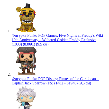
Фигурка Funko POP Games: Five Nights at Freddy's Wiki
10th Anniversary – Withered Golden Freddy Exclusive
(1033) (83091) (9,5 см)
Фигурка Funko POP Disney: Pirates of the Caribbean –
Captain Jack Sparrow (FS) (1482) (81940) (9,5 см)