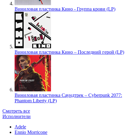
Виниловая пластинка Кино - Группа крови (LP)
Виниловая пластинка Кино – Последний герой (LP)
Виниловая пластинка Саундтрек – Cyberpunk 2077:
Phantom Liberty (LP)
Смотреть все
Исполнители
Adele
Ennio Morricone