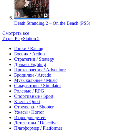
Death Stranding 2 – On the Beach (PS5)
Смотреть все
Игры PlayStation 5
Гонки / Racing
Боевик / Action
Стратегии / Strategy
Драки / Fighting
Приключения / Adventure
Бродилки / Arcade
Музыкальные / Music
Симуляторы / Simulator
Ролевые / RPG
Спортивные / Sport
Квест / Quest
Стрелялки / Shooter
Ужасы / Horror
Игры для детей
Детективы / Detective
Платформер / Platformer