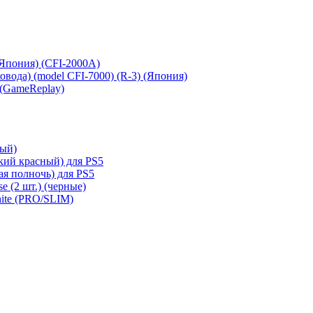
 (Япония) (CFI-2000A)
сковода) (model CFI-7000) (R-3) (Япония)
 (GameReplay)
ный)
кий красный) для PS5
ая полночь) для PS5
e (2 шт.) (черные)
hite (PRO/SLIM)