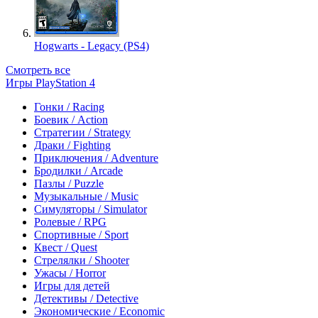
Hogwarts - Legacy (PS4)
Смотреть все
Игры PlayStation 4
Гонки / Racing
Боевик / Action
Стратегии / Strategy
Драки / Fighting
Приключения / Adventure
Бродилки / Arcade
Пазлы / Puzzle
Музыкальные / Music
Симуляторы / Simulator
Ролевые / RPG
Спортивные / Sport
Квест / Quest
Стрелялки / Shooter
Ужасы / Horror
Игры для детей
Детективы / Detective
Экономические / Economic