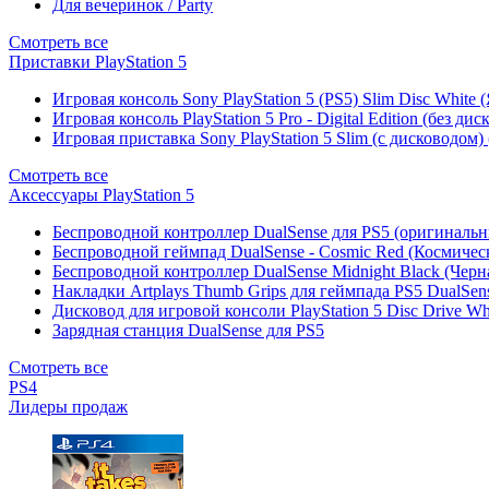
Для вечеринок / Party
Смотреть все
Приставки PlayStation 5
Игровая консоль Sony PlayStation 5 (PS5) Slim Disc White
Игровая консоль PlayStation 5 Pro - Digital Edition (без ди
Игровая приставка Sony PlayStation 5 Slim (с дисководом)
Смотреть все
Аксессуары PlayStation 5
Беспроводной контроллер DualSense для PS5 (оригиналь
Беспроводной геймпад DualSense - Cosmic Red (Космичес
Беспроводной контроллер DualSense Midnight Black (Черн
Накладки Artplays Thumb Grips для геймпада PS5 DualSens
Дисковод для игровой консоли PlayStation 5 Disc Drive W
Зарядная станция DualSense для PS5
Смотреть все
PS4
Лидеры продаж