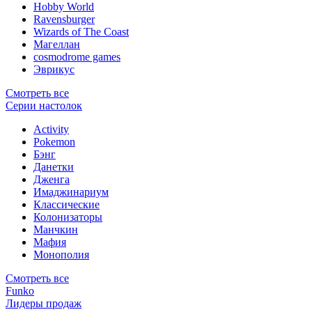
Hobby World
Ravensburger
Wizards of The Coast
Магеллан
сosmodrome games
Эврикус
Смотреть все
Серии настолок
Activity
Pokemon
Бэнг
Данетки
Дженга
Имаджинариум
Классические
Колонизаторы
Манчкин
Мафия
Монополия
Смотреть все
Funko
Лидеры продаж