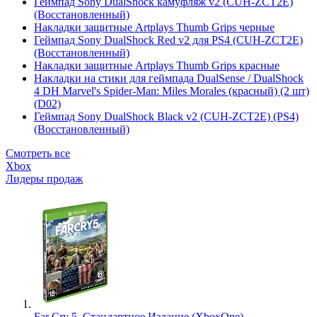
Геймпад Sony DualShock камуфляж v2 (CUH-ZCT2E)
(Восстановленный)
Накладки защитные Artplays Thumb Grips черные
Геймпад Sony DualShock Red v2 для PS4 (CUH-ZCT2E)
(Восстановленный)
Накладки защитные Artplays Thumb Grips красные
Накладки на стики для геймпада DualSense / DualShock
4 DH Marvel's Spider-Man: Miles Morales (красный) (2 шт)
(D02)
Геймпад Sony DualShock Black v2 (CUH-ZCT2E) (PS4)
(Восстановленный)
Смотреть все
Xbox
Лидеры продаж
Far Cry 5. Стандартное Издание (XboxOne)