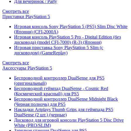
Для вечеринок / Party
Смотреть все
Приставки PlayStation 5
Игровая консоль Sony PlayStation 5 (PS5) Slim Disc White
(Япония) (CFI-2000A)
Игровая консоль PlayStation 5 Pro - Digital Edition (без
дисковода) (model CFI-7000) (R-3) (Япония)
Игровая приставка Sony PlayStation 5 Slim (с
дисководом) (GameReplay)
Смотреть все
Аксессуары PlayStation 5
Беспроводной контроллер DualSense для PS5
(оригинальный)
Беспроводной геймпад DualSense - Cosmic Red
(Космический красный) для PS5
Беспроводной контроллер DualSense Midnight Black
(Черная полночь) для PS5
Накладки Artplays Thumb Grips для геймпада PS5
DualSense (2 шт.) (черные)
Дисковод для игровой консоли PlayStation 5 Disc Drive
White (PRO/SLIM)
Зарядная станция DualSense для PS5