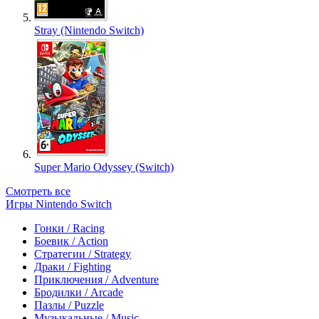
Stray (Nintendo Switch)
Super Mario Odyssey (Switch)
Смотреть все
Игры Nintendo Switch
Гонки / Racing
Боевик / Action
Стратегии / Strategy
Драки / Fighting
Приключения / Adventure
Бродилки / Arcade
Пазлы / Puzzle
Музыкальные / Music