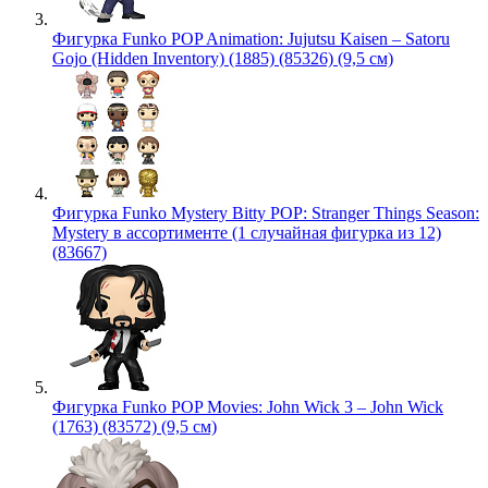
Фигурка Funko POP Animation: Jujutsu Kaisen – Satoru
Gojo (Hidden Inventory) (1885) (85326) (9,5 см)
Фигурка Funko Mystery Bitty POP: Stranger Things Season:
Mystery в ассортименте (1 случайная фигурка из 12)
(83667)
Фигурка Funko POP Movies: John Wick 3 – John Wick
(1763) (83572) (9,5 см)