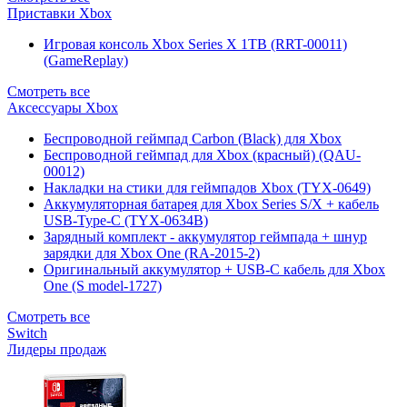
Приставки Xbox
Игровая консоль Xbox Series X 1TB (RRT-00011)
(GameReplay)
Смотреть все
Аксессуары Xbox
Беспроводной геймпад Carbon (Black) для Xbox
Беспроводной геймпад для Xbox (красный) (QAU-
00012)
Накладки на стики для геймпадов Xbox (TYX-0649)
Аккумуляторная батарея для Xbox Series S/X + кабель
USB-Type-C (TYX-0634B)
Зарядный комплект - аккумулятор геймпада + шнур
зарядки для Xbox One (RA-2015-2)
Оригинальный аккумулятор + USB-C кабель для Xbox
One (S model-1727)
Смотреть все
Switch
Лидеры продаж