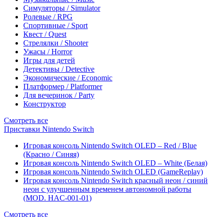
Симуляторы / Simulator
Ролевые / RPG
Спортивные / Sport
Квест / Quest
Стрелялки / Shooter
Ужасы / Horror
Игры для детей
Детективы / Detective
Экономические / Economic
Платформер / Platformer
Для вечеринок / Party
Конструктор
Смотреть все
Приставки Nintendo Switch
Игровая консоль Nintendo Switch OLED – Red / Blue
(Красно / Синяя)
Игровая консоль Nintendo Switch OLED – White (Белая)
Игровая консоль Nintendo Switch OLED (GameReplay)
Игровая консоль Nintendo Switch красный неон / синий
неон с улучшенным временем автономной работы
(MOD. HAC-001-01)
Смотреть все