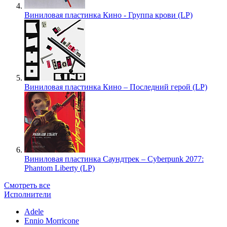
Виниловая пластинка Кино - Группа крови (LP)
Виниловая пластинка Кино – Последний герой (LP)
Виниловая пластинка Саундтрек – Cyberpunk 2077:
Phantom Liberty (LP)
Смотреть все
Исполнители
Adele
Ennio Morricone