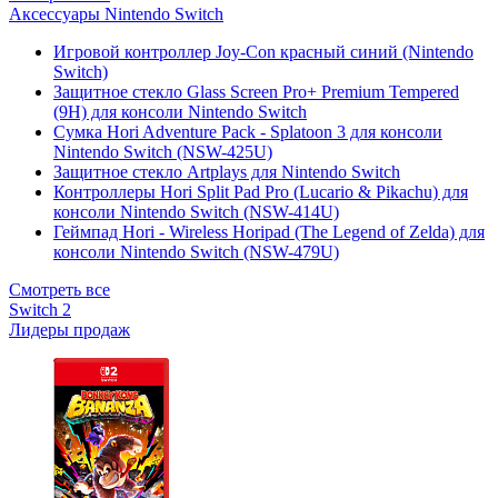
Аксессуары Nintendo Switch
Игровой контроллер Joy-Con красный синий (Nintendo
Switch)
Защитное стекло Glass Screen Pro+ Premium Tempered
(9H) для консоли Nintendo Switch
Сумка Hori Adventure Pack - Splatoon 3 для консоли
Nintendo Switch (NSW-425U)
Защитное стекло Artplays для Nintendo Switch
Контроллеры Hori Split Pad Pro (Lucario & Pikachu) для
консоли Nintendo Switch (NSW-414U)
Геймпад Hori - Wireless Horipad (The Legend of Zelda) для
консоли Nintendo Switch (NSW-479U)
Смотреть все
Switch 2
Лидеры продаж