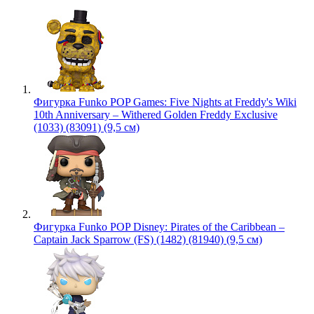
Фигурка Funko POP Games: Five Nights at Freddy's Wiki
10th Anniversary – Withered Golden Freddy Exclusive
(1033) (83091) (9,5 см)
Фигурка Funko POP Disney: Pirates of the Caribbean –
Captain Jack Sparrow (FS) (1482) (81940) (9,5 см)