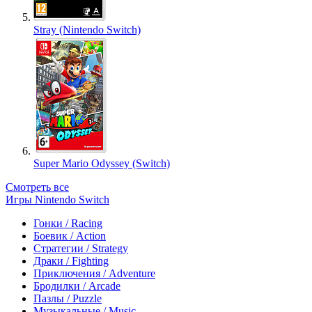
Stray (Nintendo Switch)
Super Mario Odyssey (Switch)
Смотреть все
Игры Nintendo Switch
Гонки / Racing
Боевик / Action
Стратегии / Strategy
Драки / Fighting
Приключения / Adventure
Бродилки / Arcade
Пазлы / Puzzle
Музыкальные / Music