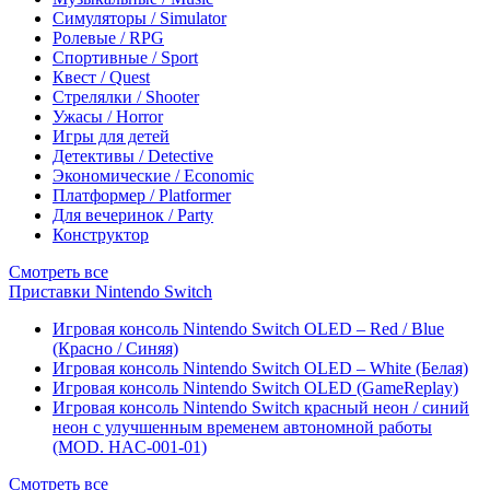
Симуляторы / Simulator
Ролевые / RPG
Спортивные / Sport
Квест / Quest
Стрелялки / Shooter
Ужасы / Horror
Игры для детей
Детективы / Detective
Экономические / Economic
Платформер / Platformer
Для вечеринок / Party
Конструктор
Смотреть все
Приставки Nintendo Switch
Игровая консоль Nintendo Switch OLED – Red / Blue
(Красно / Синяя)
Игровая консоль Nintendo Switch OLED – White (Белая)
Игровая консоль Nintendo Switch OLED (GameReplay)
Игровая консоль Nintendo Switch красный неон / синий
неон с улучшенным временем автономной работы
(MOD. HAC-001-01)
Смотреть все