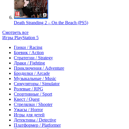
Death Stranding 2 – On the Beach (PS5)
Смотреть все
Игры PlayStation 5
Гонки / Racing
Боевик / Action
Стратегии / Strategy
Драки / Fighting
Приключения / Adventure
Бродилки / Arcade
Музыкальные / Music
Симуляторы / Simulator
Ролевые / RPG
Спортивные / Sport
Квест / Quest
Стрелялки / Shooter
Ужасы / Horror
Игры для детей
Детективы / Detective
Платформер / Platformer