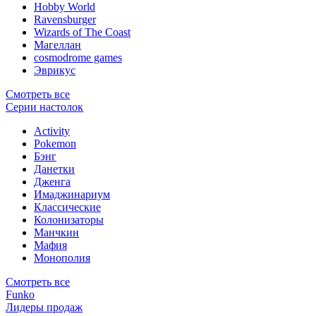
Hobby World
Ravensburger
Wizards of The Coast
Магеллан
сosmodrome games
Эврикус
Смотреть все
Серии настолок
Activity
Pokemon
Бэнг
Данетки
Дженга
Имаджинариум
Классические
Колонизаторы
Манчкин
Мафия
Монополия
Смотреть все
Funko
Лидеры продаж