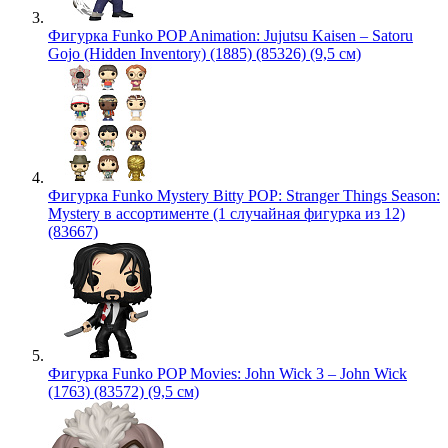
Фигурка Funko POP Animation: Jujutsu Kaisen – Satoru
Gojo (Hidden Inventory) (1885) (85326) (9,5 см)
Фигурка Funko Mystery Bitty POP: Stranger Things Season:
Mystery в ассортименте (1 случайная фигурка из 12)
(83667)
Фигурка Funko POP Movies: John Wick 3 – John Wick
(1763) (83572) (9,5 см)