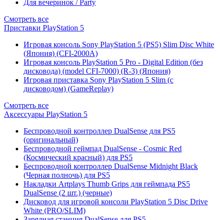
Для вечеринок / Party
Смотреть все
Приставки PlayStation 5
Игровая консоль Sony PlayStation 5 (PS5) Slim Disc White
(Япония) (CFI-2000A)
Игровая консоль PlayStation 5 Pro - Digital Edition (без
дисковода) (model CFI-7000) (R-3) (Япония)
Игровая приставка Sony PlayStation 5 Slim (с
дисководом) (GameReplay)
Смотреть все
Аксессуары PlayStation 5
Беспроводной контроллер DualSense для PS5
(оригинальный)
Беспроводной геймпад DualSense - Cosmic Red
(Космический красный) для PS5
Беспроводной контроллер DualSense Midnight Black
(Черная полночь) для PS5
Накладки Artplays Thumb Grips для геймпада PS5
DualSense (2 шт.) (черные)
Дисковод для игровой консоли PlayStation 5 Disc Drive
White (PRO/SLIM)
Зарядная станция DualSense для PS5