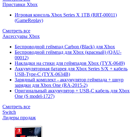
Приставки Xbox
Игровая консоль Xbox Series X 1TB (RRT-00011)
(GameReplay)
Смотреть все
Аксессуары Xbox
Беспроводной геймпад Carbon (Black) для Xbox
Беспроводной геймпад для Xbox (красный) (QAU-
00012)
Накладки на стики для геймпадов Xbox (TYX-0649)
Аккумуляторная батарея для Xbox Series S/X + кабель
USB-Type-C (TYX-0634B)
Зарядный комплект - аккумулятор геймпада + шнур
зарядки для Xbox One (RA-2015-2)
Оригинальный аккумулятор + USB-C кабель для Xbox
One (S model-1727)
Смотреть все
Switch
Лидеры продаж