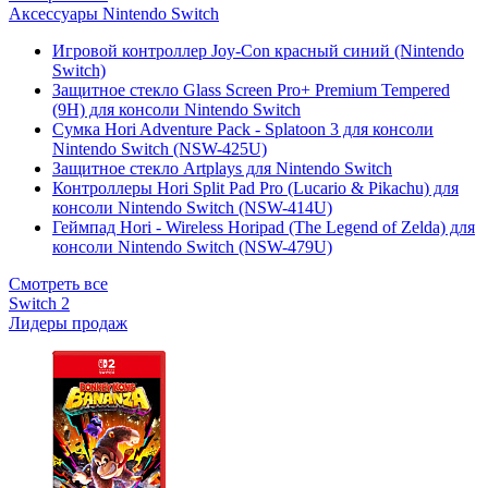
Аксессуары Nintendo Switch
Игровой контроллер Joy-Con красный синий (Nintendo
Switch)
Защитное стекло Glass Screen Pro+ Premium Tempered
(9H) для консоли Nintendo Switch
Сумка Hori Adventure Pack - Splatoon 3 для консоли
Nintendo Switch (NSW-425U)
Защитное стекло Artplays для Nintendo Switch
Контроллеры Hori Split Pad Pro (Lucario & Pikachu) для
консоли Nintendo Switch (NSW-414U)
Геймпад Hori - Wireless Horipad (The Legend of Zelda) для
консоли Nintendo Switch (NSW-479U)
Смотреть все
Switch 2
Лидеры продаж