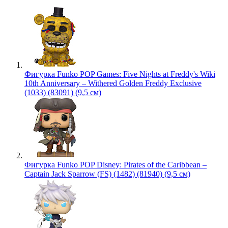
Фигурка Funko POP Games: Five Nights at Freddy's Wiki
10th Anniversary – Withered Golden Freddy Exclusive
(1033) (83091) (9,5 см)
Фигурка Funko POP Disney: Pirates of the Caribbean –
Captain Jack Sparrow (FS) (1482) (81940) (9,5 см)