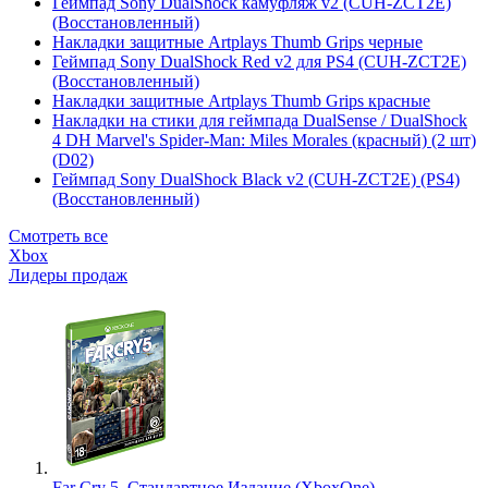
Геймпад Sony DualShock камуфляж v2 (CUH-ZCT2E)
(Восстановленный)
Накладки защитные Artplays Thumb Grips черные
Геймпад Sony DualShock Red v2 для PS4 (CUH-ZCT2E)
(Восстановленный)
Накладки защитные Artplays Thumb Grips красные
Накладки на стики для геймпада DualSense / DualShock
4 DH Marvel's Spider-Man: Miles Morales (красный) (2 шт)
(D02)
Геймпад Sony DualShock Black v2 (CUH-ZCT2E) (PS4)
(Восстановленный)
Смотреть все
Xbox
Лидеры продаж
Far Cry 5. Стандартное Издание (XboxOne)