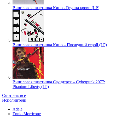
Виниловая пластинка Кино - Группа крови (LP)
Виниловая пластинка Кино – Последний герой (LP)
Виниловая пластинка Саундтрек – Cyberpunk 2077:
Phantom Liberty (LP)
Смотреть все
Исполнители
Adele
Ennio Morricone