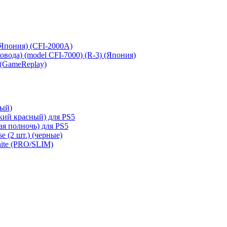
 (Япония) (CFI-2000A)
сковода) (model CFI-7000) (R-3) (Япония)
 (GameReplay)
ный)
кий красный) для PS5
ая полночь) для PS5
e (2 шт.) (черные)
hite (PRO/SLIM)