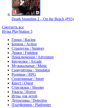
Death Stranding 2 – On the Beach (PS5)
Смотреть все
Игры PlayStation 5
Гонки / Racing
Боевик / Action
Стратегии / Strategy
Драки / Fighting
Приключения / Adventure
Бродилки / Arcade
Музыкальные / Music
Симуляторы / Simulator
Ролевые / RPG
Спортивные / Sport
Квест / Quest
Стрелялки / Shooter
Ужасы / Horror
Игры для детей
Детективы / Detective
Платформер / Platformer