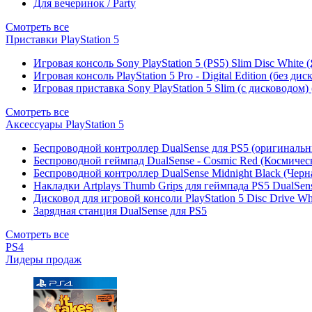
Для вечеринок / Party
Смотреть все
Приставки PlayStation 5
Игровая консоль Sony PlayStation 5 (PS5) Slim Disc White
Игровая консоль PlayStation 5 Pro - Digital Edition (без ди
Игровая приставка Sony PlayStation 5 Slim (с дисководом)
Смотреть все
Аксессуары PlayStation 5
Беспроводной контроллер DualSense для PS5 (оригиналь
Беспроводной геймпад DualSense - Cosmic Red (Космичес
Беспроводной контроллер DualSense Midnight Black (Черн
Накладки Artplays Thumb Grips для геймпада PS5 DualSens
Дисковод для игровой консоли PlayStation 5 Disc Drive W
Зарядная станция DualSense для PS5
Смотреть все
PS4
Лидеры продаж