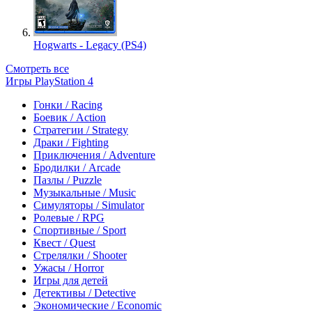
Hogwarts - Legacy (PS4)
Смотреть все
Игры PlayStation 4
Гонки / Racing
Боевик / Action
Стратегии / Strategy
Драки / Fighting
Приключения / Adventure
Бродилки / Arcade
Пазлы / Puzzle
Музыкальные / Music
Симуляторы / Simulator
Ролевые / RPG
Спортивные / Sport
Квест / Quest
Стрелялки / Shooter
Ужасы / Horror
Игры для детей
Детективы / Detective
Экономические / Economic