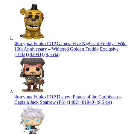
Фигурка Funko POP Games: Five Nights at Freddy's Wiki
10th Anniversary – Withered Golden Freddy Exclusive
(1033) (83091) (9,5 см)
Фигурка Funko POP Disney: Pirates of the Caribbean –
Captain Jack Sparrow (FS) (1482) (81940) (9,5 см)