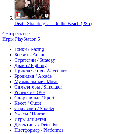
Death Stranding 2 – On the Beach (PS5)
Смотреть все
Игры PlayStation 5
Гонки / Racing
Боевик / Action
Стратегии / Strategy
Драки / Fighting
Приключения / Adventure
Бродилки / Arcade
Музыкальные / Music
Симуляторы / Simulator
Ролевые / RPG
Спортивные / Sport
Квест / Quest
Стрелялки / Shooter
Ужасы / Horror
Игры для детей
Детективы / Detective
Платформер / Platformer