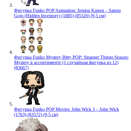
Фигурка Funko POP Animation: Jujutsu Kaisen – Satoru
Gojo (Hidden Inventory) (1885) (85326) (9,5 см)
Фигурка Funko Mystery Bitty POP: Stranger Things Season:
Mystery в ассортименте (1 случайная фигурка из 12)
(83667)
Фигурка Funko POP Movies: John Wick 3 – John Wick
(1763) (83572) (9,5 см)