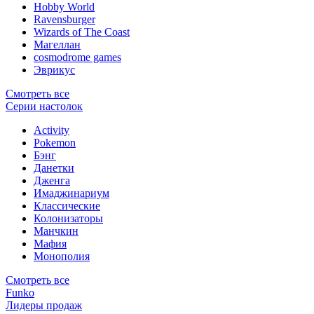
Hobby World
Ravensburger
Wizards of The Coast
Магеллан
сosmodrome games
Эврикус
Смотреть все
Серии настолок
Activity
Pokemon
Бэнг
Данетки
Дженга
Имаджинариум
Классические
Колонизаторы
Манчкин
Мафия
Монополия
Смотреть все
Funko
Лидеры продаж