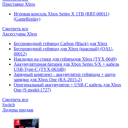
Приставки Xbox
Игровая консоль Xbox Series X 1TB (RRT-00011)
(GameReplay)
Смотреть все
Аксессуары Xbox
Беспроводной геймпад Carbon (Black) для Xbox
Беспроводной геймпад для Xbox (красный) (QAU-
00012)
Накладки на стики для геймпадов Xbox (TYX-0649)
Аккумуляторная батарея для Xbox Series S/X + кабель
USB-Type-C (TYX-0634B)
Зарядный комплект - аккумулятор геймпада + шнур
зарядки для Xbox One (RA-2015-2)
Оригинальный аккумулятор + USB-C кабель для Xbox
One (S model-1727)
Смотреть все
Switch
Лидеры продаж