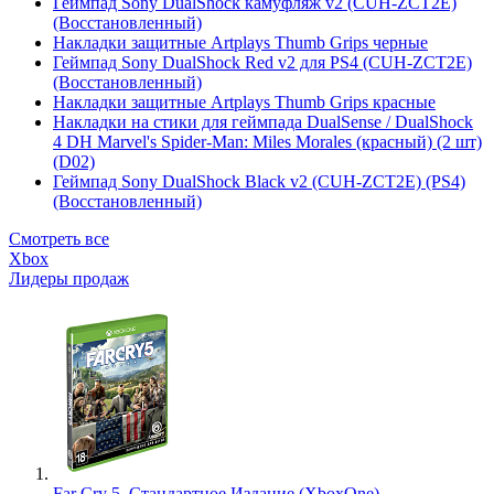
Геймпад Sony DualShock камуфляж v2 (CUH-ZCT2E)
(Восстановленный)
Накладки защитные Artplays Thumb Grips черные
Геймпад Sony DualShock Red v2 для PS4 (CUH-ZCT2E)
(Восстановленный)
Накладки защитные Artplays Thumb Grips красные
Накладки на стики для геймпада DualSense / DualShock
4 DH Marvel's Spider-Man: Miles Morales (красный) (2 шт)
(D02)
Геймпад Sony DualShock Black v2 (CUH-ZCT2E) (PS4)
(Восстановленный)
Смотреть все
Xbox
Лидеры продаж
Far Cry 5. Стандартное Издание (XboxOne)