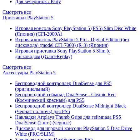
Для вечеринок / Party
Смотреть все
Приставки PlayStation 5
Игровая консоль Sony PlayStation 5 (PS5) Slim Disc White
(Япония) (CFI-2000A)
Игровая консоль PlayStation 5 Pro - Digital Edition (без
дисковода) (model CFI-7000) (R-3) (Япония)
Игровая приставка Sony PlayStation 5 Slim (с
дисководом) (GameReplay)
Смотреть все
Аксессуары PlayStation 5
Беспроводной контроллер DualSense для PS5
(оригинальный)
Беспроводной геймпад DualSense - Cosmic Red
(Космический красный) для PS5
Беспроводной контроллер DualSense Midnight Black
(Черная полночь) для PS5
Накладки Artplays Thumb Grips для геймпада PS5
DualSense (2 шт.) (черные)
Дисковод для игровой консоли PlayStation 5 Disc Drive
White (PRO/SLIM)
Зарядная станция DualSense для PS5