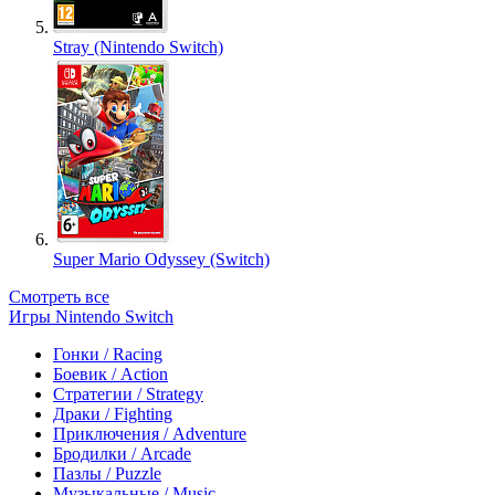
Stray (Nintendo Switch)
Super Mario Odyssey (Switch)
Смотреть все
Игры Nintendo Switch
Гонки / Racing
Боевик / Action
Стратегии / Strategy
Драки / Fighting
Приключения / Adventure
Бродилки / Arcade
Пазлы / Puzzle
Музыкальные / Music