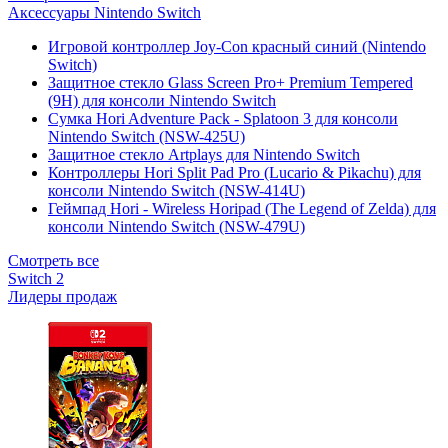
Аксессуары Nintendo Switch
Игровой контроллер Joy-Con красный синий (Nintendo
Switch)
Защитное стекло Glass Screen Pro+ Premium Tempered
(9H) для консоли Nintendo Switch
Сумка Hori Adventure Pack - Splatoon 3 для консоли
Nintendo Switch (NSW-425U)
Защитное стекло Artplays для Nintendo Switch
Контроллеры Hori Split Pad Pro (Lucario & Pikachu) для
консоли Nintendo Switch (NSW-414U)
Геймпад Hori - Wireless Horipad (The Legend of Zelda) для
консоли Nintendo Switch (NSW-479U)
Смотреть все
Switch 2
Лидеры продаж