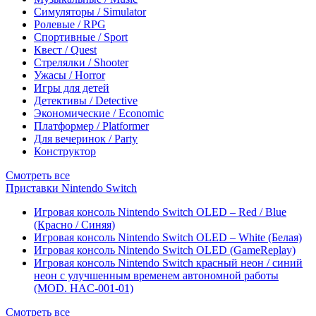
Симуляторы / Simulator
Ролевые / RPG
Спортивные / Sport
Квест / Quest
Стрелялки / Shooter
Ужасы / Horror
Игры для детей
Детективы / Detective
Экономические / Economic
Платформер / Platformer
Для вечеринок / Party
Конструктор
Смотреть все
Приставки Nintendo Switch
Игровая консоль Nintendo Switch OLED – Red / Blue
(Красно / Синяя)
Игровая консоль Nintendo Switch OLED – White (Белая)
Игровая консоль Nintendo Switch OLED (GameReplay)
Игровая консоль Nintendo Switch красный неон / синий
неон с улучшенным временем автономной работы
(MOD. HAC-001-01)
Смотреть все