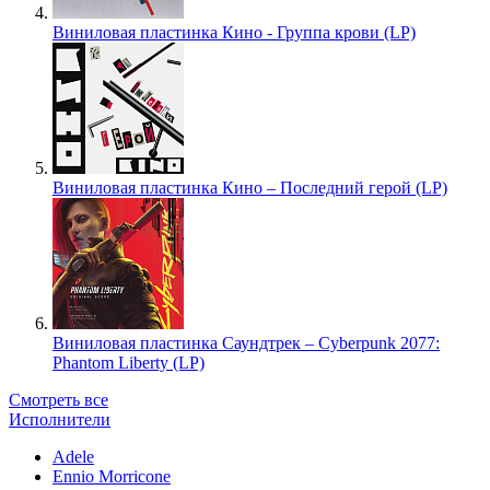
Виниловая пластинка Кино - Группа крови (LP)
Виниловая пластинка Кино – Последний герой (LP)
Виниловая пластинка Саундтрек – Cyberpunk 2077:
Phantom Liberty (LP)
Смотреть все
Исполнители
Adele
Ennio Morricone