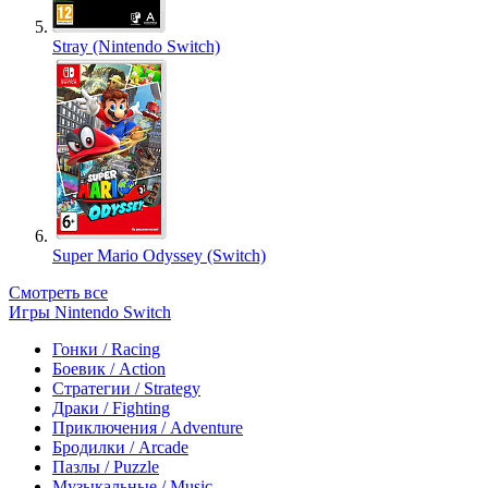
Stray (Nintendo Switch)
Super Mario Odyssey (Switch)
Смотреть все
Игры Nintendo Switch
Гонки / Racing
Боевик / Action
Стратегии / Strategy
Драки / Fighting
Приключения / Adventure
Бродилки / Arcade
Пазлы / Puzzle
Музыкальные / Music