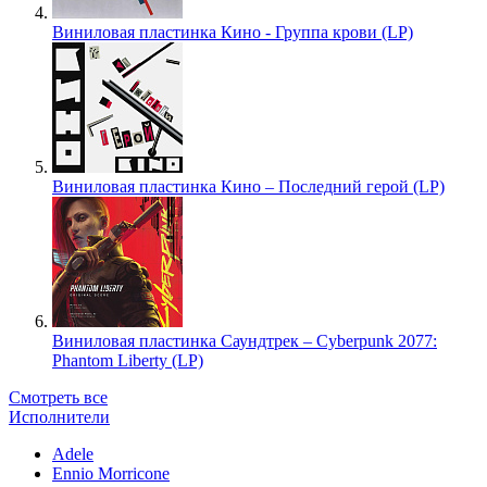
Виниловая пластинка Кино - Группа крови (LP)
Виниловая пластинка Кино – Последний герой (LP)
Виниловая пластинка Саундтрек – Cyberpunk 2077:
Phantom Liberty (LP)
Смотреть все
Исполнители
Adele
Ennio Morricone