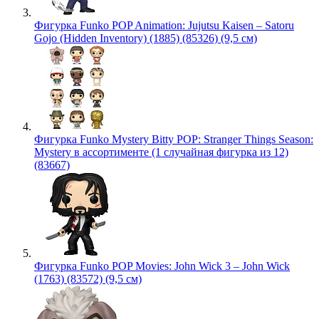
Фигурка Funko POP Animation: Jujutsu Kaisen – Satoru
Gojo (Hidden Inventory) (1885) (85326) (9,5 см)
Фигурка Funko Mystery Bitty POP: Stranger Things Season:
Mystery в ассортименте (1 случайная фигурка из 12)
(83667)
Фигурка Funko POP Movies: John Wick 3 – John Wick
(1763) (83572) (9,5 см)