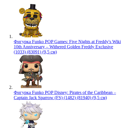
Фигурка Funko POP Games: Five Nights at Freddy's Wiki
10th Anniversary – Withered Golden Freddy Exclusive
(1033) (83091) (9,5 см)
Фигурка Funko POP Disney: Pirates of the Caribbean –
Captain Jack Sparrow (FS) (1482) (81940) (9,5 см)