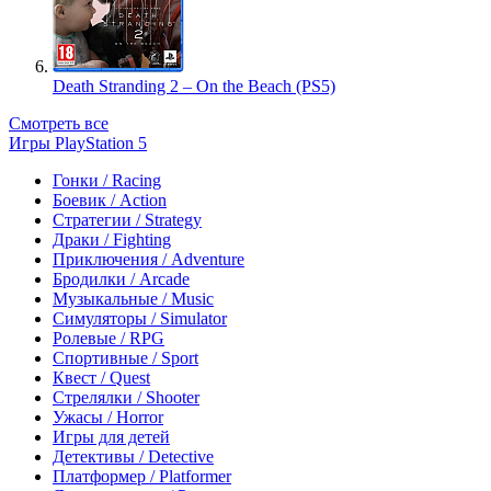
Death Stranding 2 – On the Beach (PS5)
Смотреть все
Игры PlayStation 5
Гонки / Racing
Боевик / Action
Стратегии / Strategy
Драки / Fighting
Приключения / Adventure
Бродилки / Arcade
Музыкальные / Music
Симуляторы / Simulator
Ролевые / RPG
Спортивные / Sport
Квест / Quest
Стрелялки / Shooter
Ужасы / Horror
Игры для детей
Детективы / Detective
Платформер / Platformer