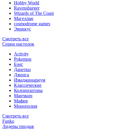
Hobby World
Ravensburger
Wizards of The Coast
Магеллан
сosmodrome games
Эврикус
Смотреть все
Серии настолок
Activity
Pokemon
Бэнг
Данетки
Дженга
Имаджинариум
Классические
Колонизаторы
Манчкин
Мафия
Монополия
Смотреть все
Funko
Лидеры продаж