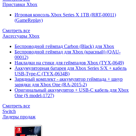
Приставки Xbox
Игровая консоль Xbox Series X 1TB (RRT-00011)
(GameReplay)
Смотреть все
Аксессуары Xbox
Беспроводной геймпад Carbon (Black) для Xbox
Беспроводной геймпад для Xbox (красный) (QAU-
00012)
Накладки на стики для геймпадов Xbox (TYX-0649)
Аккумуляторная батарея для Xbox Series S/X + кабель
USB-Type-C (TYX-0634B)
Зарядный комплект - аккумулятор геймпада + шнур
зарядки для Xbox One (RA-2015-2)
Оригинальный аккумулятор + USB-C кабель для Xbox
One (S model-1727)
Смотреть все
Switch
Лидеры продаж