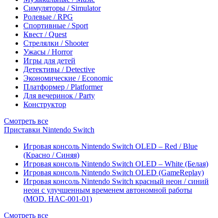
Симуляторы / Simulator
Ролевые / RPG
Спортивные / Sport
Квест / Quest
Стрелялки / Shooter
Ужасы / Horror
Игры для детей
Детективы / Detective
Экономические / Economic
Платформер / Platformer
Для вечеринок / Party
Конструктор
Смотреть все
Приставки Nintendo Switch
Игровая консоль Nintendo Switch OLED – Red / Blue
(Красно / Синяя)
Игровая консоль Nintendo Switch OLED – White (Белая)
Игровая консоль Nintendo Switch OLED (GameReplay)
Игровая консоль Nintendo Switch красный неон / синий
неон с улучшенным временем автономной работы
(MOD. HAC-001-01)
Смотреть все