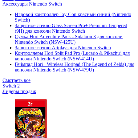
Аксессуары Nintendo Switch
Игровой контроллер Joy-Con красный синий (Nintendo
Switch)
Защитное стекло Glass Screen Pro+ Premium Tempered
(9H) для консоли Nintendo Switch
Сумка Hori Adventure Pack - Splatoon 3 для консоли
Nintendo Switch (NSW-425U)
Защитное стекло Artplays для Nintendo Switch
Контроллеры Hori Split Pad Pro (Lucario & Pikachu) для
консоли Nintendo Switch (NSW-414U)
Геймпад Hori - Wireless Horipad (The Legend of Zelda) для
консоли Nintendo Switch (NSW-479U)
Смотреть все
Switch 2
Лидеры продаж