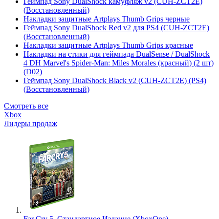
Геймпад Sony DualShock камуфляж v2 (CUH-ZCT2E)
(Восстановленный)
Накладки защитные Artplays Thumb Grips черные
Геймпад Sony DualShock Red v2 для PS4 (CUH-ZCT2E)
(Восстановленный)
Накладки защитные Artplays Thumb Grips красные
Накладки на стики для геймпада DualSense / DualShock
4 DH Marvel's Spider-Man: Miles Morales (красный) (2 шт)
(D02)
Геймпад Sony DualShock Black v2 (CUH-ZCT2E) (PS4)
(Восстановленный)
Смотреть все
Xbox
Лидеры продаж
Far Cry 5. Стандартное Издание (XboxOne)