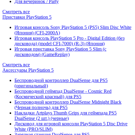
Для вечеринок / Party
Смотреть все
Приставки PlayStation 5
Игровая консоль Sony PlayStation 5 (PS5) Slim Disc White
(Япония) (CFI-2000A)
Игровая консоль PlayStation 5 Pro - Digital Edition (без
дисковода) (model CFI-7000) (R-3) (Япония)
Игровая приставка Sony PlayStation 5 Slim (с
дисководом) (GameReplay)
Смотреть все
Аксессуары PlayStation 5
Беспроводной контроллер DualSense для PS5
(оригинальный)
Беспроводной геймпад DualSense - Cosmic Red
(Космический красный) для PS5
Беспроводной контроллер DualSense Midnight Black
(Черная полночь) для PS5
Накладки Artplays Thumb Grips для геймпада PS5
DualSense (2 шт.) (черные)
Дисковод для игровой консоли PlayStation 5 Disc Drive
White (PRO/SLIM)
Зарядная станция DualSense для PS5