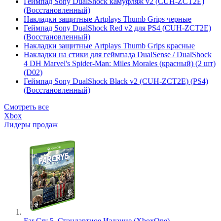
Геймпад Sony DualShock камуфляж v2 (CUH-ZCT2E)
(Восстановленный)
Накладки защитные Artplays Thumb Grips черные
Геймпад Sony DualShock Red v2 для PS4 (CUH-ZCT2E)
(Восстановленный)
Накладки защитные Artplays Thumb Grips красные
Накладки на стики для геймпада DualSense / DualShock
4 DH Marvel's Spider-Man: Miles Morales (красный) (2 шт)
(D02)
Геймпад Sony DualShock Black v2 (CUH-ZCT2E) (PS4)
(Восстановленный)
Смотреть все
Xbox
Лидеры продаж
Far Cry 5. Стандартное Издание (XboxOne)