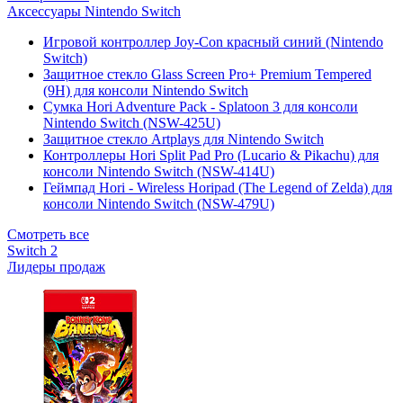
Аксессуары Nintendo Switch
Игровой контроллер Joy-Con красный синий (Nintendo
Switch)
Защитное стекло Glass Screen Pro+ Premium Tempered
(9H) для консоли Nintendo Switch
Сумка Hori Adventure Pack - Splatoon 3 для консоли
Nintendo Switch (NSW-425U)
Защитное стекло Artplays для Nintendo Switch
Контроллеры Hori Split Pad Pro (Lucario & Pikachu) для
консоли Nintendo Switch (NSW-414U)
Геймпад Hori - Wireless Horipad (The Legend of Zelda) для
консоли Nintendo Switch (NSW-479U)
Смотреть все
Switch 2
Лидеры продаж