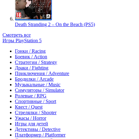
Death Stranding 2 – On the Beach (PS5)
Смотреть все
Игры PlayStation 5
Гонки / Racing
Боевик / Action
Стратегии / Strategy
Драки / Fighting
Приключения / Adventure
Бродилки / Arcade
Музыкальные / Music
Симуляторы / Simulator
Ролевые / RPG
Спортивные / Sport
Квест / Quest
Стрелялки / Shooter
Ужасы / Horror
Игры для детей
Детективы / Detective
Платформер / Platformer