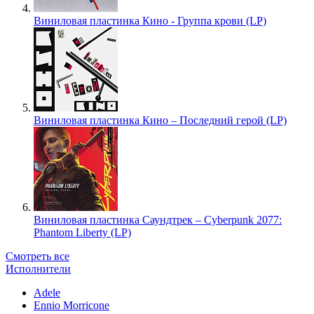
Виниловая пластинка Кино - Группа крови (LP)
Виниловая пластинка Кино – Последний герой (LP)
Виниловая пластинка Саундтрек – Cyberpunk 2077:
Phantom Liberty (LP)
Смотреть все
Исполнители
Adele
Ennio Morricone