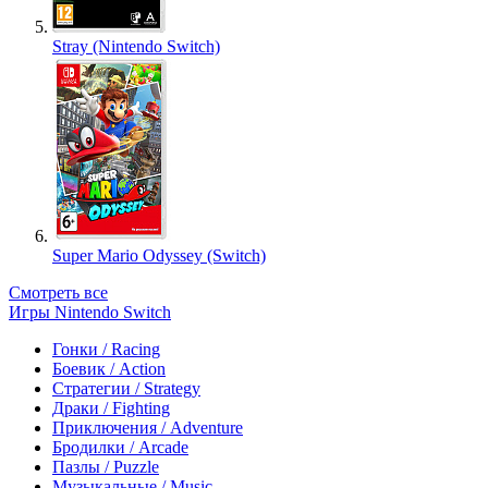
Stray (Nintendo Switch)
Super Mario Odyssey (Switch)
Смотреть все
Игры Nintendo Switch
Гонки / Racing
Боевик / Action
Стратегии / Strategy
Драки / Fighting
Приключения / Adventure
Бродилки / Arcade
Пазлы / Puzzle
Музыкальные / Music