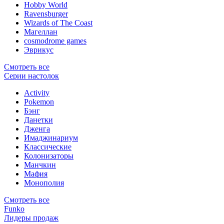
Hobby World
Ravensburger
Wizards of The Coast
Магеллан
сosmodrome games
Эврикус
Смотреть все
Серии настолок
Activity
Pokemon
Бэнг
Данетки
Дженга
Имаджинариум
Классические
Колонизаторы
Манчкин
Мафия
Монополия
Смотреть все
Funko
Лидеры продаж