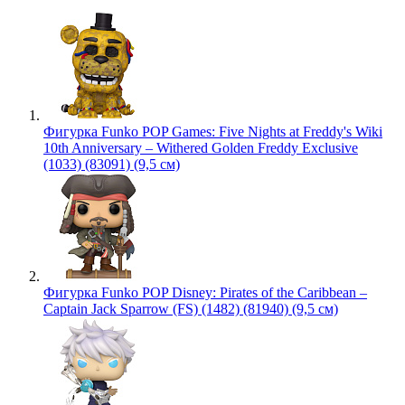
Фигурка Funko POP Games: Five Nights at Freddy's Wiki
10th Anniversary – Withered Golden Freddy Exclusive
(1033) (83091) (9,5 см)
Фигурка Funko POP Disney: Pirates of the Caribbean –
Captain Jack Sparrow (FS) (1482) (81940) (9,5 см)