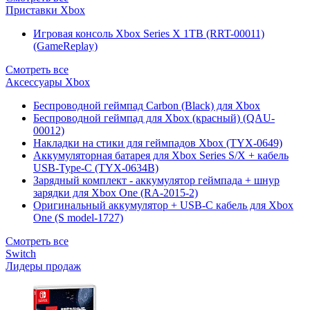
Приставки Xbox
Игровая консоль Xbox Series X 1TB (RRT-00011)
(GameReplay)
Смотреть все
Аксессуары Xbox
Беспроводной геймпад Carbon (Black) для Xbox
Беспроводной геймпад для Xbox (красный) (QAU-
00012)
Накладки на стики для геймпадов Xbox (TYX-0649)
Аккумуляторная батарея для Xbox Series S/X + кабель
USB-Type-C (TYX-0634B)
Зарядный комплект - аккумулятор геймпада + шнур
зарядки для Xbox One (RA-2015-2)
Оригинальный аккумулятор + USB-C кабель для Xbox
One (S model-1727)
Смотреть все
Switch
Лидеры продаж