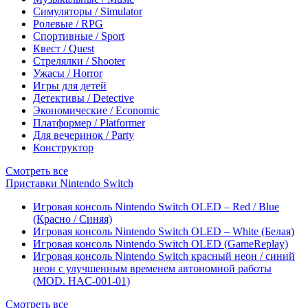
Симуляторы / Simulator
Ролевые / RPG
Спортивные / Sport
Квест / Quest
Стрелялки / Shooter
Ужасы / Horror
Игры для детей
Детективы / Detective
Экономические / Economic
Платформер / Platformer
Для вечеринок / Party
Конструктор
Смотреть все
Приставки Nintendo Switch
Игровая консоль Nintendo Switch OLED – Red / Blue
(Красно / Синяя)
Игровая консоль Nintendo Switch OLED – White (Белая)
Игровая консоль Nintendo Switch OLED (GameReplay)
Игровая консоль Nintendo Switch красный неон / синий
неон с улучшенным временем автономной работы
(MOD. HAC-001-01)
Смотреть все