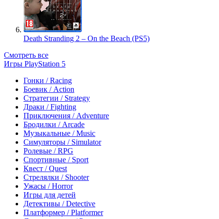
Death Stranding 2 – On the Beach (PS5)
Смотреть все
Игры PlayStation 5
Гонки / Racing
Боевик / Action
Стратегии / Strategy
Драки / Fighting
Приключения / Adventure
Бродилки / Arcade
Музыкальные / Music
Симуляторы / Simulator
Ролевые / RPG
Спортивные / Sport
Квест / Quest
Стрелялки / Shooter
Ужасы / Horror
Игры для детей
Детективы / Detective
Платформер / Platformer