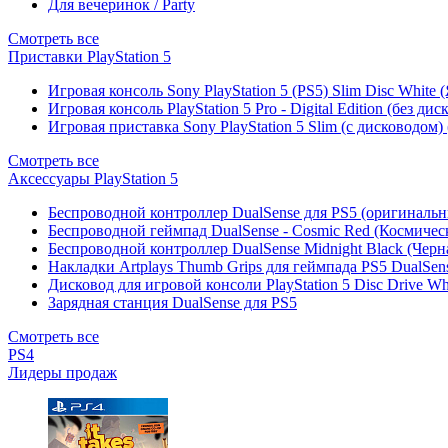
Для вечеринок / Party
Смотреть все
Приставки PlayStation 5
Игровая консоль Sony PlayStation 5 (PS5) Slim Disc White
Игровая консоль PlayStation 5 Pro - Digital Edition (без ди
Игровая приставка Sony PlayStation 5 Slim (с дисководом)
Смотреть все
Аксессуары PlayStation 5
Беспроводной контроллер DualSense для PS5 (оригиналь
Беспроводной геймпад DualSense - Cosmic Red (Космичес
Беспроводной контроллер DualSense Midnight Black (Черн
Накладки Artplays Thumb Grips для геймпада PS5 DualSens
Дисковод для игровой консоли PlayStation 5 Disc Drive W
Зарядная станция DualSense для PS5
Смотреть все
PS4
Лидеры продаж