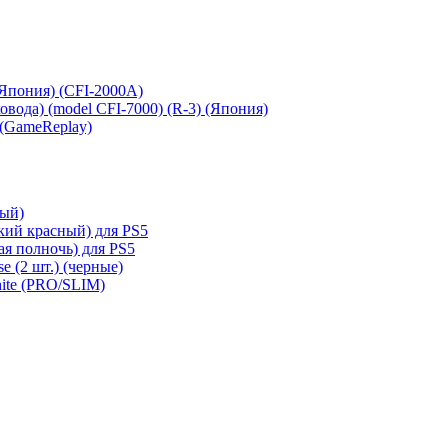
 (Япония) (CFI-2000A)
сковода) (model CFI-7000) (R-3) (Япония)
 (GameReplay)
ный)
кий красный) для PS5
ая полночь) для PS5
e (2 шт.) (черные)
hite (PRO/SLIM)