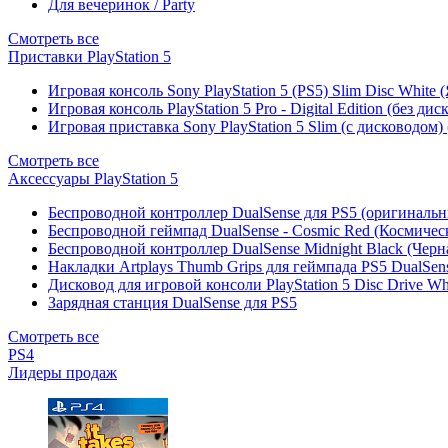
Для вечеринок / Party
Смотреть все
Приставки PlayStation 5
Игровая консоль Sony PlayStation 5 (PS5) Slim Disc White
Игровая консоль PlayStation 5 Pro - Digital Edition (без ди
Игровая приставка Sony PlayStation 5 Slim (с дисководом)
Смотреть все
Аксессуары PlayStation 5
Беспроводной контроллер DualSense для PS5 (оригиналь
Беспроводной геймпад DualSense - Cosmic Red (Космичес
Беспроводной контроллер DualSense Midnight Black (Черн
Накладки Artplays Thumb Grips для геймпада PS5 DualSens
Дисковод для игровой консоли PlayStation 5 Disc Drive W
Зарядная станция DualSense для PS5
Смотреть все
PS4
Лидеры продаж