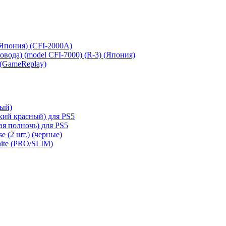
 (Япония) (CFI-2000A)
сковода) (model CFI-7000) (R-3) (Япония)
 (GameReplay)
ный)
кий красный) для PS5
ая полночь) для PS5
e (2 шт.) (черные)
hite (PRO/SLIM)