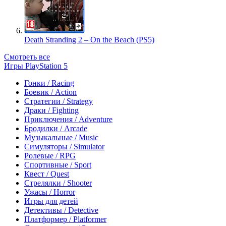
Death Stranding 2 – On the Beach (PS5)
Смотреть все
Игры PlayStation 5
Гонки / Racing
Боевик / Action
Стратегии / Strategy
Драки / Fighting
Приключения / Adventure
Бродилки / Arcade
Музыкальные / Music
Симуляторы / Simulator
Ролевые / RPG
Спортивные / Sport
Квест / Quest
Стрелялки / Shooter
Ужасы / Horror
Игры для детей
Детективы / Detective
Платформер / Platformer