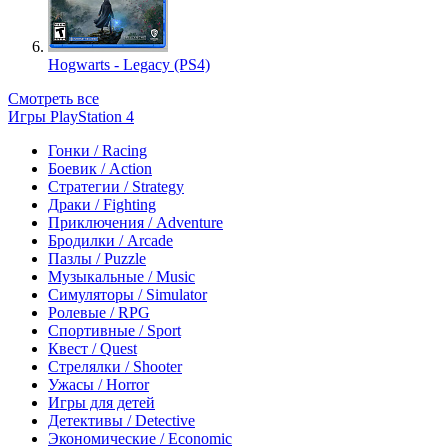
Hogwarts - Legacy (PS4)
Смотреть все
Игры PlayStation 4
Гонки / Racing
Боевик / Action
Стратегии / Strategy
Драки / Fighting
Приключения / Adventure
Бродилки / Arcade
Пазлы / Puzzle
Музыкальные / Music
Симуляторы / Simulator
Ролевые / RPG
Спортивные / Sport
Квест / Quest
Стрелялки / Shooter
Ужасы / Horror
Игры для детей
Детективы / Detective
Экономические / Economic