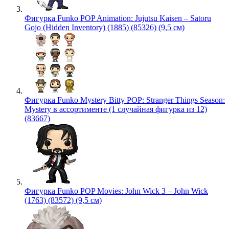
Фигурка Funko POP Animation: Jujutsu Kaisen – Satoru
Gojo (Hidden Inventory) (1885) (85326) (9,5 см)
Фигурка Funko Mystery Bitty POP: Stranger Things Season:
Mystery в ассортименте (1 случайная фигурка из 12)
(83667)
Фигурка Funko POP Movies: John Wick 3 – John Wick
(1763) (83572) (9,5 см)