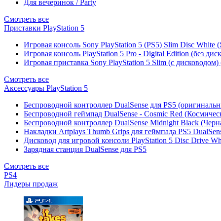
Для вечеринок / Party
Смотреть все
Приставки PlayStation 5
Игровая консоль Sony PlayStation 5 (PS5) Slim Disc White
Игровая консоль PlayStation 5 Pro - Digital Edition (без ди
Игровая приставка Sony PlayStation 5 Slim (с дисководом)
Смотреть все
Аксессуары PlayStation 5
Беспроводной контроллер DualSense для PS5 (оригиналь
Беспроводной геймпад DualSense - Cosmic Red (Космичес
Беспроводной контроллер DualSense Midnight Black (Черн
Накладки Artplays Thumb Grips для геймпада PS5 DualSens
Дисковод для игровой консоли PlayStation 5 Disc Drive W
Зарядная станция DualSense для PS5
Смотреть все
PS4
Лидеры продаж