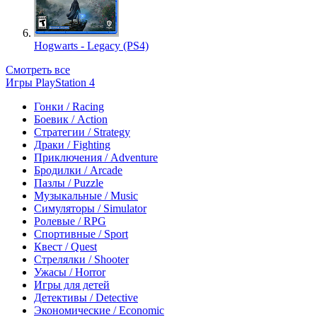
Hogwarts - Legacy (PS4)
Смотреть все
Игры PlayStation 4
Гонки / Racing
Боевик / Action
Стратегии / Strategy
Драки / Fighting
Приключения / Adventure
Бродилки / Arcade
Пазлы / Puzzle
Музыкальные / Music
Симуляторы / Simulator
Ролевые / RPG
Спортивные / Sport
Квест / Quest
Стрелялки / Shooter
Ужасы / Horror
Игры для детей
Детективы / Detective
Экономические / Economic