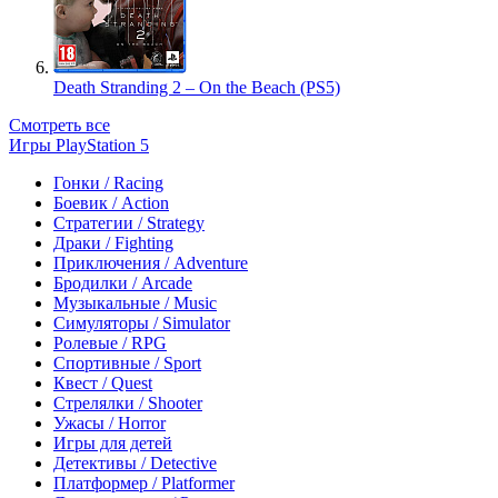
Death Stranding 2 – On the Beach (PS5)
Смотреть все
Игры PlayStation 5
Гонки / Racing
Боевик / Action
Стратегии / Strategy
Драки / Fighting
Приключения / Adventure
Бродилки / Arcade
Музыкальные / Music
Симуляторы / Simulator
Ролевые / RPG
Спортивные / Sport
Квест / Quest
Стрелялки / Shooter
Ужасы / Horror
Игры для детей
Детективы / Detective
Платформер / Platformer