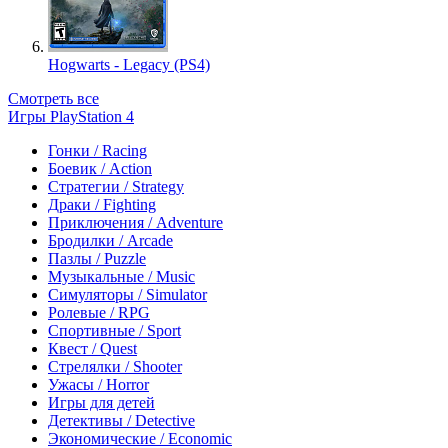
Hogwarts - Legacy (PS4)
Смотреть все
Игры PlayStation 4
Гонки / Racing
Боевик / Action
Стратегии / Strategy
Драки / Fighting
Приключения / Adventure
Бродилки / Arcade
Пазлы / Puzzle
Музыкальные / Music
Симуляторы / Simulator
Ролевые / RPG
Спортивные / Sport
Квест / Quest
Стрелялки / Shooter
Ужасы / Horror
Игры для детей
Детективы / Detective
Экономические / Economic