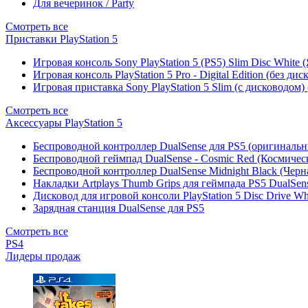
Для вечеринок / Party
Смотреть все
Приставки PlayStation 5
Игровая консоль Sony PlayStation 5 (PS5) Slim Disc White
Игровая консоль PlayStation 5 Pro - Digital Edition (без ди
Игровая приставка Sony PlayStation 5 Slim (с дисководом)
Смотреть все
Аксессуары PlayStation 5
Беспроводной контроллер DualSense для PS5 (оригиналь
Беспроводной геймпад DualSense - Cosmic Red (Космичес
Беспроводной контроллер DualSense Midnight Black (Черн
Накладки Artplays Thumb Grips для геймпада PS5 DualSens
Дисковод для игровой консоли PlayStation 5 Disc Drive W
Зарядная станция DualSense для PS5
Смотреть все
PS4
Лидеры продаж