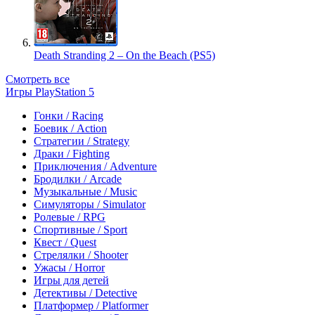
Death Stranding 2 – On the Beach (PS5)
Смотреть все
Игры PlayStation 5
Гонки / Racing
Боевик / Action
Стратегии / Strategy
Драки / Fighting
Приключения / Adventure
Бродилки / Arcade
Музыкальные / Music
Симуляторы / Simulator
Ролевые / RPG
Спортивные / Sport
Квест / Quest
Стрелялки / Shooter
Ужасы / Horror
Игры для детей
Детективы / Detective
Платформер / Platformer