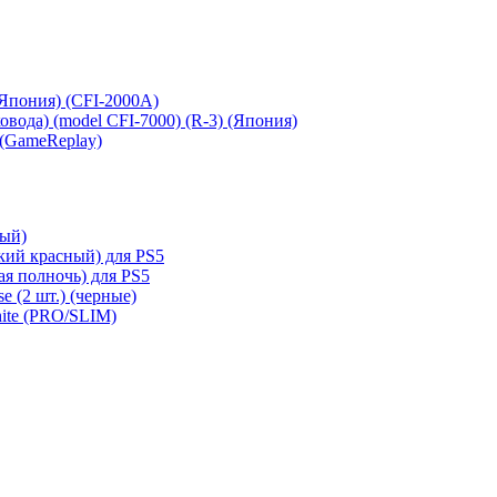
 (Япония) (CFI-2000A)
сковода) (model CFI-7000) (R-3) (Япония)
 (GameReplay)
ный)
кий красный) для PS5
ая полночь) для PS5
e (2 шт.) (черные)
hite (PRO/SLIM)