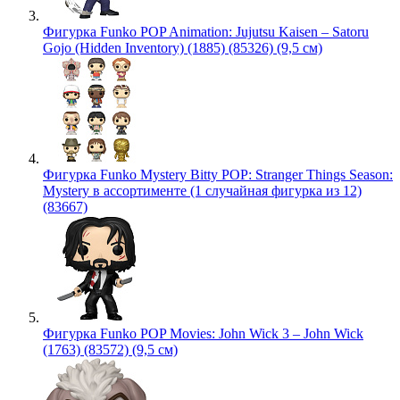
Фигурка Funko POP Animation: Jujutsu Kaisen – Satoru
Gojo (Hidden Inventory) (1885) (85326) (9,5 см)
Фигурка Funko Mystery Bitty POP: Stranger Things Season:
Mystery в ассортименте (1 случайная фигурка из 12)
(83667)
Фигурка Funko POP Movies: John Wick 3 – John Wick
(1763) (83572) (9,5 см)