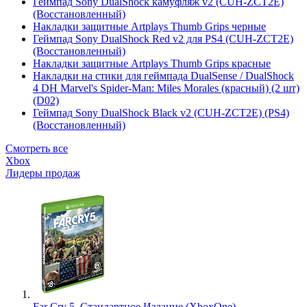
Геймпад Sony DualShock камуфляж v2 (CUH-ZCT2E)
(Восстановленный)
Накладки защитные Artplays Thumb Grips черные
Геймпад Sony DualShock Red v2 для PS4 (CUH-ZCT2E)
(Восстановленный)
Накладки защитные Artplays Thumb Grips красные
Накладки на стики для геймпада DualSense / DualShock
4 DH Marvel's Spider-Man: Miles Morales (красный) (2 шт)
(D02)
Геймпад Sony DualShock Black v2 (CUH-ZCT2E) (PS4)
(Восстановленный)
Смотреть все
Xbox
Лидеры продаж
Far Cry 5. Стандартное Издание (XboxOne)