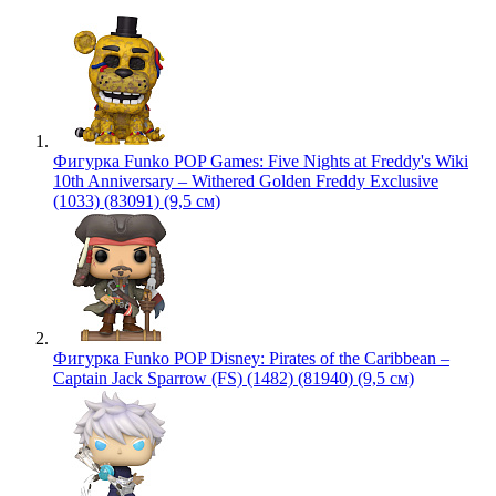
Фигурка Funko POP Games: Five Nights at Freddy's Wiki
10th Anniversary – Withered Golden Freddy Exclusive
(1033) (83091) (9,5 см)
Фигурка Funko POP Disney: Pirates of the Caribbean –
Captain Jack Sparrow (FS) (1482) (81940) (9,5 см)