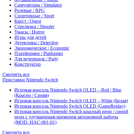
Симуляторы / Simulator
Ролевые / RPG
Спортивные / Sport
Квест / Quest
Стрелялки / Shooter
Ужасы / Horror
Игры для детей
Детективы / Detective
Экономические / Economic
Платформер / Platformer
Для вечеринок / Party
Конструктор
Смотреть все
Приставки Nintendo Switch
Игровая консоль Nintendo Switch OLED – Red / Blue
(Красно / Синяя)
Игровая консоль Nintendo Switch OLED – White (Белая)
Игровая консоль Nintendo Switch OLED (GameReplay)
Игровая консоль Nintendo Switch красный неон / синий
неон с улучшенным временем автономной работы
(MOD. HAC-001-01)
Смотреть все