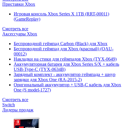
Приставки Xbox
Игровая консоль Xbox Series X 1TB (RRT-00011)
(GameReplay)
Смотреть все
Аксессуары Xbox
Беспроводной геймпад Carbon (Black) для Xbox
Беспроводной геймпад для Xbox (красный) (QAU-
00012)
Накладки на стики для геймпадов Xbox (TYX-0649)
Аккумуляторная батарея для Xbox Series S/X + кабель
USB-Type-C (TYX-0634B)
Зарядный комплект - аккумулятор геймпада + шнур
зарядки для Xbox One (RA-2015-2)
Оригинальный аккумулятор + USB-C кабель для Xbox
One (S model-1727)
Смотреть все
Switch
Лидеры продаж