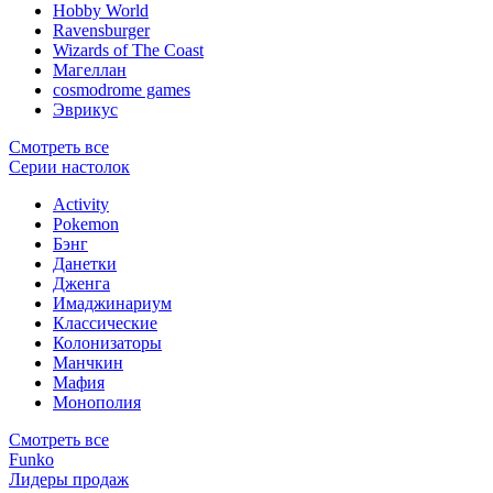
Hobby World
Ravensburger
Wizards of The Coast
Магеллан
сosmodrome games
Эврикус
Смотреть все
Серии настолок
Activity
Pokemon
Бэнг
Данетки
Дженга
Имаджинариум
Классические
Колонизаторы
Манчкин
Мафия
Монополия
Смотреть все
Funko
Лидеры продаж