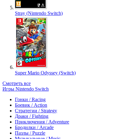
Stray (Nintendo Switch)
Super Mario Odyssey (Switch)
Смотреть все
Игры Nintendo Switch
Гонки / Racing
Боевик / Action
Стратегии / Strategy
Драки / Fighting
Приключения / Adventure
Бродилки / Arcade
Пазлы / Puzzle
Музыкальные / Music