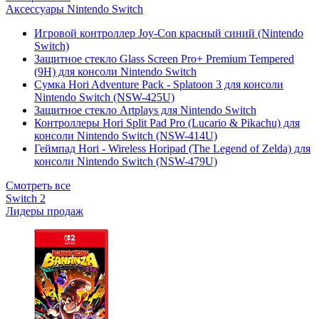
Аксессуары Nintendo Switch
Игровой контроллер Joy-Con красный синий (Nintendo
Switch)
Защитное стекло Glass Screen Pro+ Premium Tempered
(9H) для консоли Nintendo Switch
Сумка Hori Adventure Pack - Splatoon 3 для консоли
Nintendo Switch (NSW-425U)
Защитное стекло Artplays для Nintendo Switch
Контроллеры Hori Split Pad Pro (Lucario & Pikachu) для
консоли Nintendo Switch (NSW-414U)
Геймпад Hori - Wireless Horipad (The Legend of Zelda) для
консоли Nintendo Switch (NSW-479U)
Смотреть все
Switch 2
Лидеры продаж