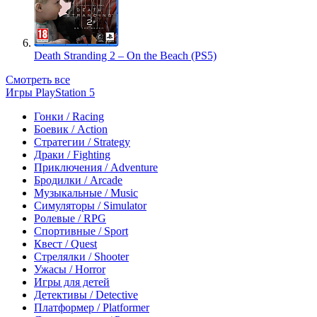
Death Stranding 2 – On the Beach (PS5)
Смотреть все
Игры PlayStation 5
Гонки / Racing
Боевик / Action
Стратегии / Strategy
Драки / Fighting
Приключения / Adventure
Бродилки / Arcade
Музыкальные / Music
Симуляторы / Simulator
Ролевые / RPG
Спортивные / Sport
Квест / Quest
Стрелялки / Shooter
Ужасы / Horror
Игры для детей
Детективы / Detective
Платформер / Platformer