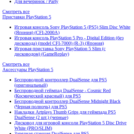
Для вечеринок / Party
Смотреть все
Приставки PlayStation 5
Игровая консоль Sony PlayStation 5 (PS5) Slim Disc White
(Япония) (CFI-2000A)
Игровая консоль PlayStation 5 Pro - Digital Edition (без
дисковода) (model CFI-7000) (R-3) (Япония)
Игровая приставка Sony PlayStation 5 Slim (с
дисководом) (GameReplay)
Смотреть все
Аксессуары PlayStation 5
Беспроводной контроллер DualSense для PS5
(оригинальный)
Беспроводной геймпад DualSense - Cosmic Red
(Космический красный) для PS5
Беспроводной контроллер DualSense Midnight Black
(Черная полночь) для PS5
Накладки Artplays Thumb Grips для геймпада PS5
DualSense (2 шт.) (черные)
Дисковод для игровой консоли PlayStation 5 Disc Drive
White (PRO/SLIM)
Зарядная станция DualSense для PS5