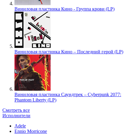
Виниловая пластинка Кино - Группа крови (LP)
Виниловая пластинка Кино – Последний герой (LP)
Виниловая пластинка Саундтрек – Cyberpunk 2077:
Phantom Liberty (LP)
Смотреть все
Исполнители
Adele
Ennio Morricone