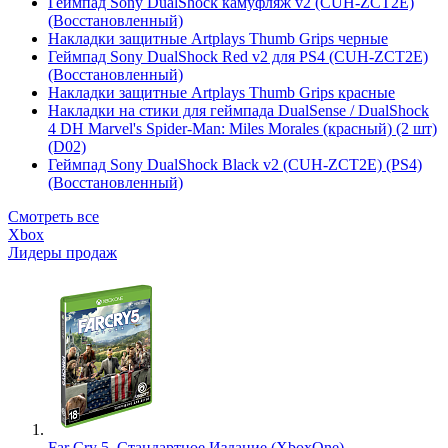
Геймпад Sony DualShock камуфляж v2 (CUH-ZCT2E)
(Восстановленный)
Накладки защитные Artplays Thumb Grips черные
Геймпад Sony DualShock Red v2 для PS4 (CUH-ZCT2E)
(Восстановленный)
Накладки защитные Artplays Thumb Grips красные
Накладки на стики для геймпада DualSense / DualShock
4 DH Marvel's Spider-Man: Miles Morales (красный) (2 шт)
(D02)
Геймпад Sony DualShock Black v2 (CUH-ZCT2E) (PS4)
(Восстановленный)
Смотреть все
Xbox
Лидеры продаж
Far Cry 5. Стандартное Издание (XboxOne)