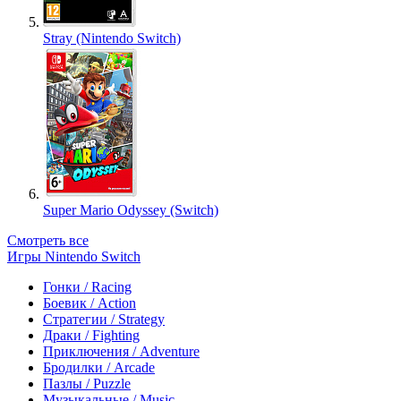
Stray (Nintendo Switch)
Super Mario Odyssey (Switch)
Смотреть все
Игры Nintendo Switch
Гонки / Racing
Боевик / Action
Стратегии / Strategy
Драки / Fighting
Приключения / Adventure
Бродилки / Arcade
Пазлы / Puzzle
Музыкальные / Music