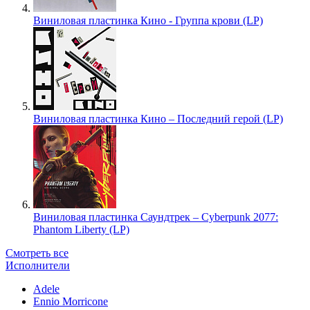
Виниловая пластинка Кино - Группа крови (LP)
Виниловая пластинка Кино – Последний герой (LP)
Виниловая пластинка Саундтрек – Cyberpunk 2077:
Phantom Liberty (LP)
Смотреть все
Исполнители
Adele
Ennio Morricone