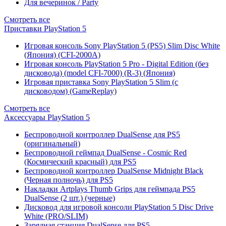
Для вечеринок / Party
Смотреть все
Приставки PlayStation 5
Игровая консоль Sony PlayStation 5 (PS5) Slim Disc White
(Япония) (CFI-2000A)
Игровая консоль PlayStation 5 Pro - Digital Edition (без
дисковода) (model CFI-7000) (R-3) (Япония)
Игровая приставка Sony PlayStation 5 Slim (с
дисководом) (GameReplay)
Смотреть все
Аксессуары PlayStation 5
Беспроводной контроллер DualSense для PS5
(оригинальный)
Беспроводной геймпад DualSense - Cosmic Red
(Космический красный) для PS5
Беспроводной контроллер DualSense Midnight Black
(Черная полночь) для PS5
Накладки Artplays Thumb Grips для геймпада PS5
DualSense (2 шт.) (черные)
Дисковод для игровой консоли PlayStation 5 Disc Drive
White (PRO/SLIM)
Зарядная станция DualSense для PS5