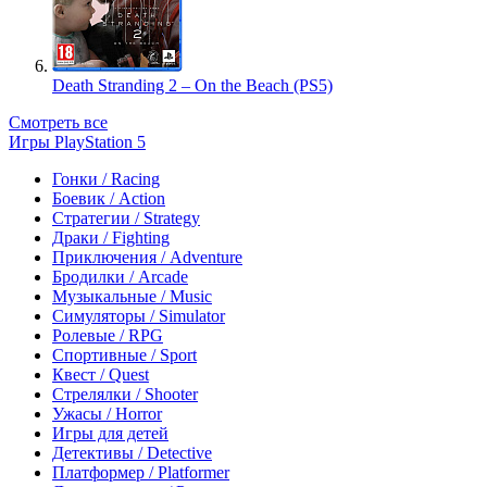
Death Stranding 2 – On the Beach (PS5)
Смотреть все
Игры PlayStation 5
Гонки / Racing
Боевик / Action
Стратегии / Strategy
Драки / Fighting
Приключения / Adventure
Бродилки / Arcade
Музыкальные / Music
Симуляторы / Simulator
Ролевые / RPG
Спортивные / Sport
Квест / Quest
Стрелялки / Shooter
Ужасы / Horror
Игры для детей
Детективы / Detective
Платформер / Platformer