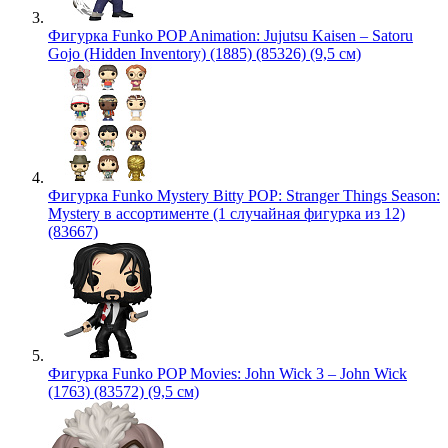
Фигурка Funko POP Animation: Jujutsu Kaisen – Satoru
Gojo (Hidden Inventory) (1885) (85326) (9,5 см)
Фигурка Funko Mystery Bitty POP: Stranger Things Season:
Mystery в ассортименте (1 случайная фигурка из 12)
(83667)
Фигурка Funko POP Movies: John Wick 3 – John Wick
(1763) (83572) (9,5 см)