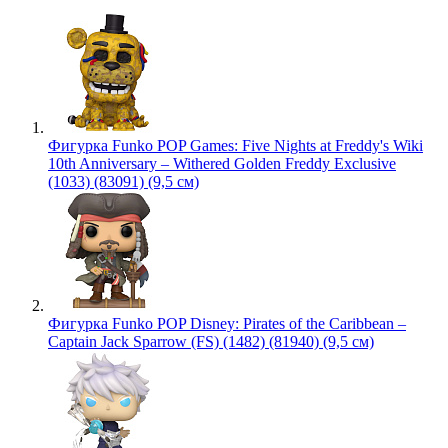
Фигурка Funko POP Games: Five Nights at Freddy's Wiki
10th Anniversary – Withered Golden Freddy Exclusive
(1033) (83091) (9,5 см)
Фигурка Funko POP Disney: Pirates of the Caribbean –
Captain Jack Sparrow (FS) (1482) (81940) (9,5 см)