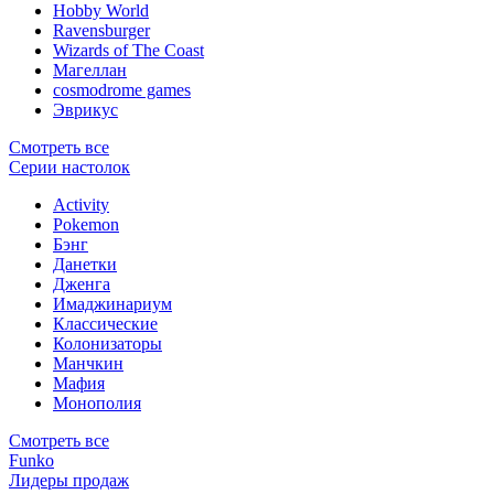
Hobby World
Ravensburger
Wizards of The Coast
Магеллан
сosmodrome games
Эврикус
Смотреть все
Серии настолок
Activity
Pokemon
Бэнг
Данетки
Дженга
Имаджинариум
Классические
Колонизаторы
Манчкин
Мафия
Монополия
Смотреть все
Funko
Лидеры продаж