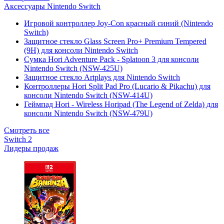
Аксессуары Nintendo Switch
Игровой контроллер Joy-Con красный синий (Nintendo
Switch)
Защитное стекло Glass Screen Pro+ Premium Tempered
(9H) для консоли Nintendo Switch
Сумка Hori Adventure Pack - Splatoon 3 для консоли
Nintendo Switch (NSW-425U)
Защитное стекло Artplays для Nintendo Switch
Контроллеры Hori Split Pad Pro (Lucario & Pikachu) для
консоли Nintendo Switch (NSW-414U)
Геймпад Hori - Wireless Horipad (The Legend of Zelda) для
консоли Nintendo Switch (NSW-479U)
Смотреть все
Switch 2
Лидеры продаж