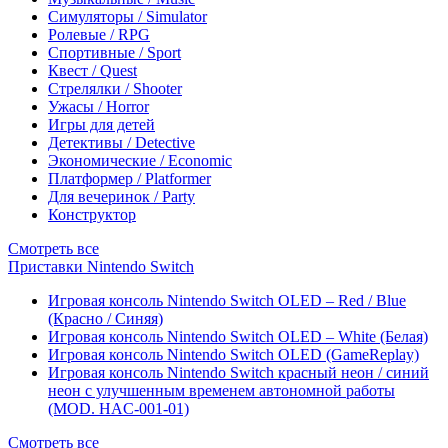
Симуляторы / Simulator
Ролевые / RPG
Спортивные / Sport
Квест / Quest
Стрелялки / Shooter
Ужасы / Horror
Игры для детей
Детективы / Detective
Экономические / Economic
Платформер / Platformer
Для вечеринок / Party
Конструктор
Смотреть все
Приставки Nintendo Switch
Игровая консоль Nintendo Switch OLED – Red / Blue
(Красно / Синяя)
Игровая консоль Nintendo Switch OLED – White (Белая)
Игровая консоль Nintendo Switch OLED (GameReplay)
Игровая консоль Nintendo Switch красный неон / синий
неон с улучшенным временем автономной работы
(MOD. HAC-001-01)
Смотреть все