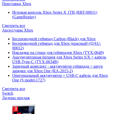
Приставки Xbox
Игровая консоль Xbox Series X 1TB (RRT-00011)
(GameReplay)
Смотреть все
Аксессуары Xbox
Беспроводной геймпад Carbon (Black) для Xbox
Беспроводной геймпад для Xbox (красный) (QAU-
00012)
Накладки на стики для геймпадов Xbox (TYX-0649)
Аккумуляторная батарея для Xbox Series S/X + кабель
USB-Type-C (TYX-0634B)
Зарядный комплект - аккумулятор геймпада + шнур
зарядки для Xbox One (RA-2015-2)
Оригинальный аккумулятор + USB-C кабель для Xbox
One (S model-1727)
Смотреть все
Switch
Лидеры продаж