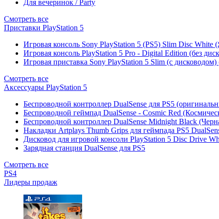
Для вечеринок / Party
Смотреть все
Приставки PlayStation 5
Игровая консоль Sony PlayStation 5 (PS5) Slim Disc White
Игровая консоль PlayStation 5 Pro - Digital Edition (без ди
Игровая приставка Sony PlayStation 5 Slim (с дисководом)
Смотреть все
Аксессуары PlayStation 5
Беспроводной контроллер DualSense для PS5 (оригиналь
Беспроводной геймпад DualSense - Cosmic Red (Космичес
Беспроводной контроллер DualSense Midnight Black (Черн
Накладки Artplays Thumb Grips для геймпада PS5 DualSens
Дисковод для игровой консоли PlayStation 5 Disc Drive W
Зарядная станция DualSense для PS5
Смотреть все
PS4
Лидеры продаж