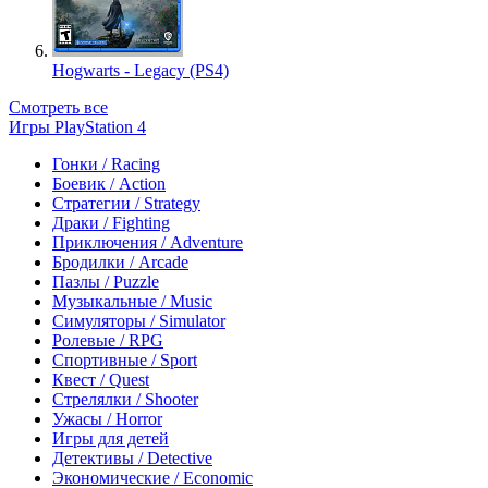
Hogwarts - Legacy (PS4)
Смотреть все
Игры PlayStation 4
Гонки / Racing
Боевик / Action
Стратегии / Strategy
Драки / Fighting
Приключения / Adventure
Бродилки / Arcade
Пазлы / Puzzle
Музыкальные / Music
Симуляторы / Simulator
Ролевые / RPG
Спортивные / Sport
Квест / Quest
Стрелялки / Shooter
Ужасы / Horror
Игры для детей
Детективы / Detective
Экономические / Economic