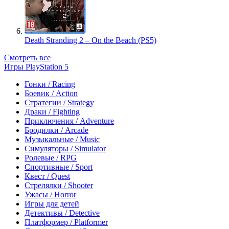
Death Stranding 2 – On the Beach (PS5)
Смотреть все
Игры PlayStation 5
Гонки / Racing
Боевик / Action
Стратегии / Strategy
Драки / Fighting
Приключения / Adventure
Бродилки / Arcade
Музыкальные / Music
Симуляторы / Simulator
Ролевые / RPG
Спортивные / Sport
Квест / Quest
Стрелялки / Shooter
Ужасы / Horror
Игры для детей
Детективы / Detective
Платформер / Platformer