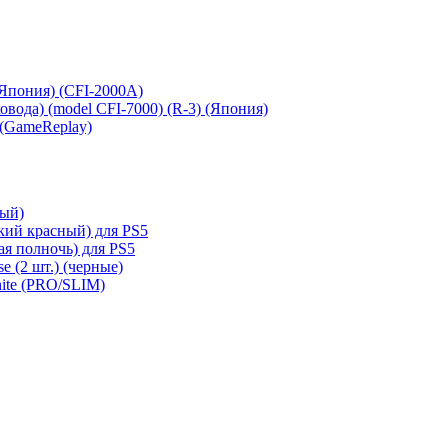
 (Япония) (CFI-2000A)
сковода) (model CFI-7000) (R-3) (Япония)
 (GameReplay)
ный)
кий красный) для PS5
ая полночь) для PS5
e (2 шт.) (черные)
hite (PRO/SLIM)